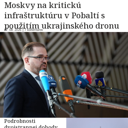
Moskvy na kritickú
infraštruktúru v Pobaltí s
použitím ukrajinského dronu
07. 08. 2026 |
7 komentárov
Podrobnosti
dvojstrannej dohody