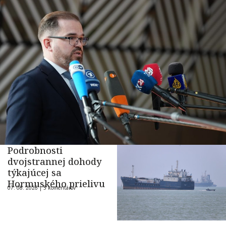
Podrobnosti
dvojstrannej dohody
týkajúcej sa
Hormuského prielivu
07. 08. 2026 |
5 komentárov