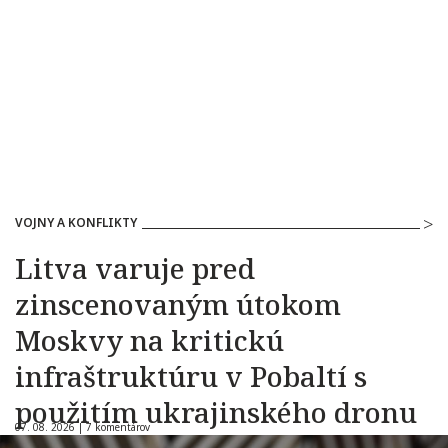
VOJNY A KONFLIKTY
Litva varuje pred
zinscenovaným útokom
Moskvy na kritickú
infraštruktúru v Pobaltí s
použitím ukrajinského dronu
07. 08. 2026 |
7 komentárov