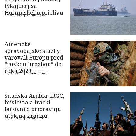
týkajúcej sa
Hormuského prielivu
07. 08. 2026 |
5 komentárov
Americké
spravodajské služby
varovali Európu pred
“ruskou hrozbou” do
roku 2029
07. 08. 2026 |
13 komentárov
Saudská Arábia: IRGC,
húsíovia a irackí
bojovníci pripravujú
útok na krajinu
07. 08. 2026 |
2 komentáre