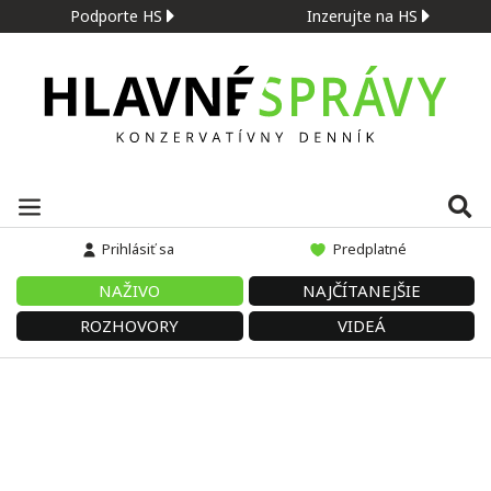
Podporte HS
Inzerujte na HS
Prihlásiť sa
Predplatné
NAŽIVO
NAJČÍTANEJŠIE
ROZHOVORY
VIDEÁ