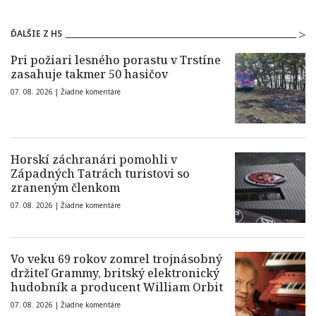
ĎALŠIE Z HS
Pri požiari lesného porastu v Trstíne
zasahuje takmer 50 hasičov
07. 08. 2026 |
Žiadne komentáre
Horskí záchranári pomohli v
Západných Tatrách turistovi so
zraneným členkom
07. 08. 2026 |
Žiadne komentáre
Vo veku 69 rokov zomrel trojnásobný
držiteľ Grammy, britský elektronický
hudobník a producent William Orbit
07. 08. 2026 |
Žiadne komentáre