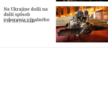
Na Ukrajine došli na
ďalší spôsob
vyberania výpalného
07. 08. 2026 |
2 komentáre