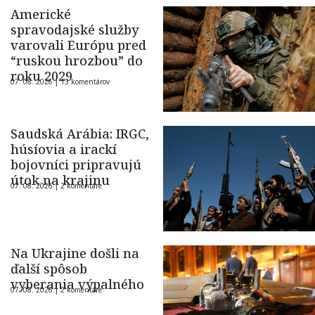
Americké
spravodajské služby
varovali Európu pred
“ruskou hrozbou” do
roku 2029
07. 08. 2026 |
13 komentárov
Saudská Arábia: IRGC,
húsíovia a irackí
bojovníci pripravujú
útok na krajinu
07. 08. 2026 |
2 komentáre
Na Ukrajine došli na
ďalší spôsob
vyberania výpalného
07. 08. 2026 |
2 komentáre