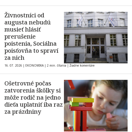
Živnostníci od
augusta nebudú
musieť hlásiť
prerušenie
poistenia, Sociálna
poisťovňa to spraví
za nich
16. 07. 2026
|
EKONOMIKA
|
2 min. čítania
|
Žiadne komentáre
Ošetrovné počas
zatvorenia škôlky si
môže rodič na jedno
dieťa uplatniť iba raz
za prázdniny