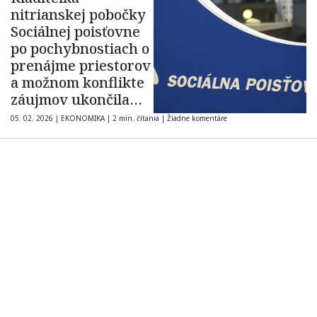
nitrianskej pobočky
Sociálnej poisťovne
po pochybnostiach o
prenájme priestorov
a možnom konflikte
záujmov ukončila
pôsobenie vo funkcii
05. 02. 2026
|
EKONOMIKA
|
2 min. čítania
|
Žiadne komentáre