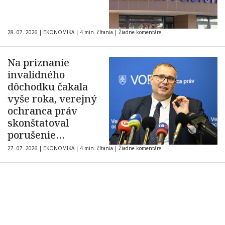
28. 07. 2026
|
EKONOMIKA
|
4 min. čítania
|
Žiadne komentáre
Na priznanie
invalidného
dôchodku čakala
vyše roka, verejný
ochranca práv
skonštatoval
porušenie
základných práv
27. 07. 2026
|
EKONOMIKA
|
4 min. čítania
|
Žiadne komentáre