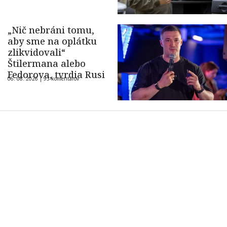
„Nič nebráni tomu,
aby sme na oplátku
zlikvidovali“
Štilermana alebo
Fedorova, tvrdia Rusi
06. 08. 2026 |
93 komentárov