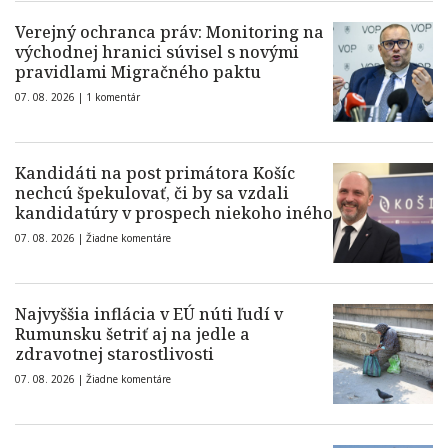
Verejný ochranca práv: Monitoring na
východnej hranici súvisel s novými
pravidlami Migračného paktu
07. 08. 2026 |
1 komentár
Kandidáti na post primátora Košíc
nechcú špekulovať, či by sa vzdali
kandidatúry v prospech niekoho iného
07. 08. 2026 |
Žiadne komentáre
Najvyššia inflácia v EÚ núti ľudí v
Rumunsku šetriť aj na jedle a
zdravotnej starostlivosti
07. 08. 2026 |
Žiadne komentáre