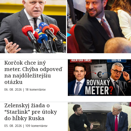
Korčok chce iný
meter. Chýba odpoveď
na najdôležitejšiu
otázku
06. 08. 2026 |
18 komentárov
Zelenskyj žiada o
“Starlink” pre útoky
do hĺbky Ruska
05. 08. 2026 |
109 komentárov