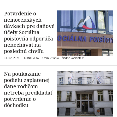
Potvrdenie o
nemocenských
dávkach pre daňové
účely Sociálna
poisťovňa odporúča
nenechávať na
poslednú chvíľu
03. 02. 2026
|
EKONOMIKA
|
2 min. čítania
|
Žiadne komentáre
Na poukázanie
podielu zaplatenej
dane rodičom
netreba predkladať
potvrdenie o
dôchodku