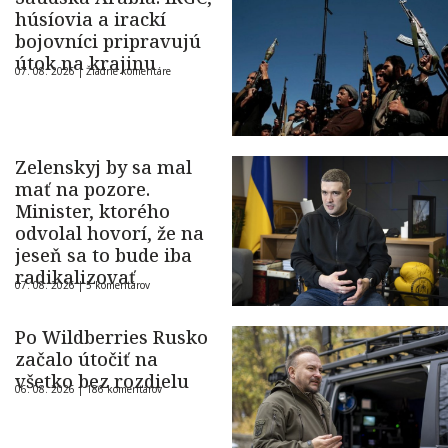
húsíovia a irackí
bojovníci pripravujú
útok na krajinu
07. 08. 2026 |
Žiadne komentáre
Zelenskyj by sa mal
mať na pozore.
Minister, ktorého
odvolal hovorí, že na
jeseň sa to bude iba
radikalizovať
07. 08. 2026 |
5 komentárov
Po Wildberries Rusko
začalo útočiť na
všetko bez rozdielu
06. 08. 2026 |
186 komentárov