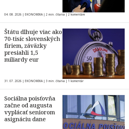
04. 08. 2026
|
EKONOMIKA
|
2 min. čítania
|
2 komentáre
Štátu dlhuje viac ako
70-tisíc slovenských
firiem, záväzky
presiahli 1,5
miliardy eur
31. 07. 2026
|
EKONOMIKA
|
3 min. čítania
|
1 komentár
Sociálna poisťovňa
začne od augusta
vyplácať seniorom
asignáciu dane