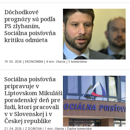
Dôchodkové
prognózy sú podľa
PS zlyhaním,
Sociálna poisťovňa
kritiku odmieta
19. 05. 2026
|
EKONOMIKA
|
4 min. čítania
|
5 komentárov
Sociálna poisťovňa
pripravuje v
Liptovskom Mikuláši
poradenský deň pre
ľudí, ktorí pracovali
v v Slovenskej i v
Českej republike
21. 04. 2026
|
Z DOMOVA
|
1 min. čítania
|
Žiadne komentáre