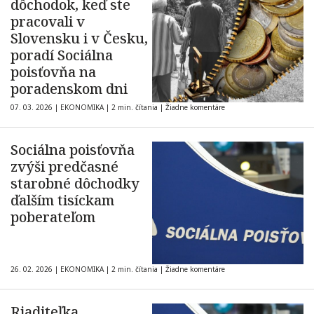
dôchodok, keď ste
pracovali v
Slovensku i v Česku,
poradí Sociálna
poisťovňa na
poradenskom dni
07. 03. 2026
|
EKONOMIKA
|
2 min. čítania
|
Žiadne komentáre
Sociálna poisťovňa
zvýši predčasné
starobné dôchodky
ďalším tisíckam
poberateľom
26. 02. 2026
|
EKONOMIKA
|
2 min. čítania
|
Žiadne komentáre
Riaditeľka