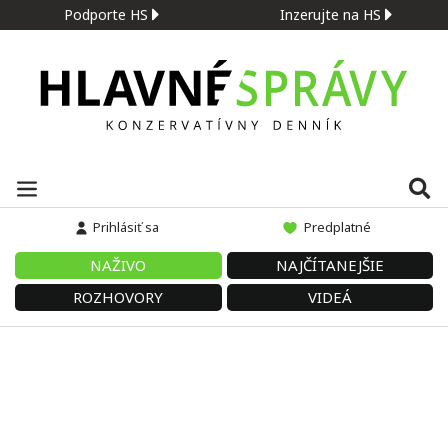
Podporte HS
Inzerujte na HS
Prihlásiť sa
Predplatné
NAŽIVO
NAJČÍTANEJŠIE
ROZHOVORY
VIDEÁ