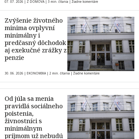
07. 07. 2026
|
Z DOMOVA
|
3 min. čítania
|
Žiadne komentáre
Zvýšenie životného
minima ovplyvní
minimálny i
predčasný dôchodok
aj exekučné zrážky z
penzie
30. 06. 2026
|
EKONOMIKA
|
2 min. čítania
|
Žiadne komentáre
Od júla sa menia
pravidlá sociálneho
poistenia,
živnostníci s
minimálnym
príjmom už nebudú