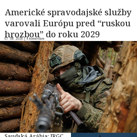
Americké spravodajské služby
varovali Európu pred “ruskou
hrozbou” do roku 2029
07. 08. 2026 |
4 komentáre
Saudská Arábia: IRGC,