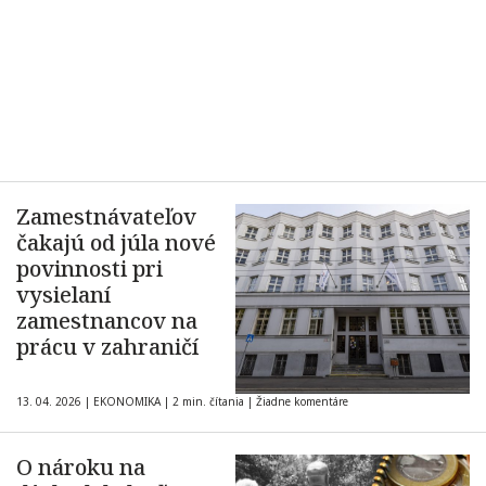
Zamestnávateľov
čakajú od júla nové
povinnosti pri
vysielaní
zamestnancov na
prácu v zahraničí
13. 04. 2026
|
EKONOMIKA
|
2 min. čítania
|
Žiadne komentáre
O nároku na