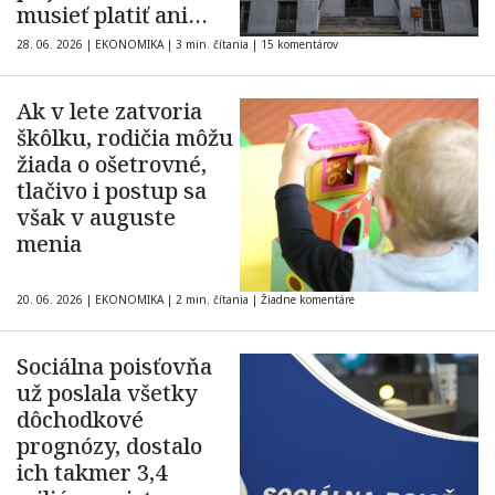
musieť platiť ani
mikroodvod
28. 06. 2026
|
EKONOMIKA
|
3 min. čítania
|
15 komentárov
Ak v lete zatvoria
škôlku, rodičia môžu
žiada o ošetrovné,
tlačivo i postup sa
však v auguste
menia
20. 06. 2026
|
EKONOMIKA
|
2 min. čítania
|
Žiadne komentáre
Sociálna poisťovňa
už poslala všetky
dôchodkové
prognózy, dostalo
ich takmer 3,4