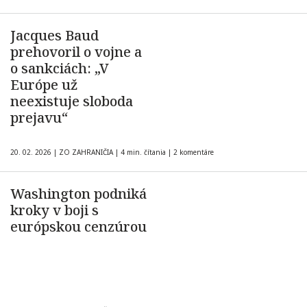
Jacques Baud
prehovoril o vojne a
o sankciách: „V
Európe už
neexistuje sloboda
prejavu“
20. 02. 2026
|
ZO ZAHRANIČIA
|
4 min. čítania
|
2 komentáre
Washington podniká
kroky v boji s
európskou cenzúrou