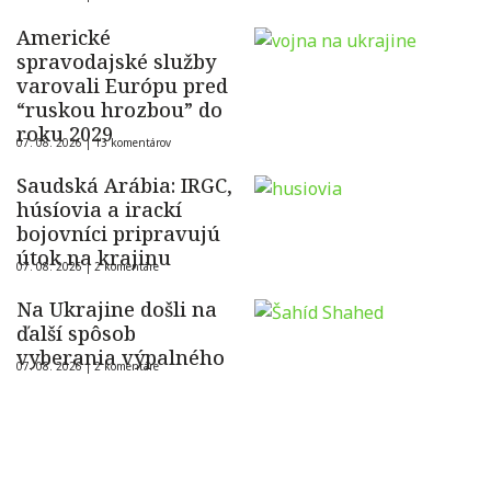
Americké
spravodajské služby
varovali Európu pred
“ruskou hrozbou” do
roku 2029
07. 08. 2026 |
13 komentárov
Saudská Arábia: IRGC,
húsíovia a irackí
bojovníci pripravujú
útok na krajinu
07. 08. 2026 |
2 komentáre
Na Ukrajine došli na
ďalší spôsob
vyberania výpalného
07. 08. 2026 |
2 komentáre