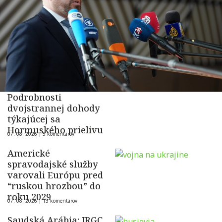
Podrobnosti
dvojstrannej dohody
týkajúcej sa
Hormuského prielivu
07. 08. 2026 |
5 komentárov
Americké
spravodajské služby
varovali Európu pred
“ruskou hrozbou” do
roku 2029
07. 08. 2026 |
13 komentárov
Saudská Arábia: IRGC,