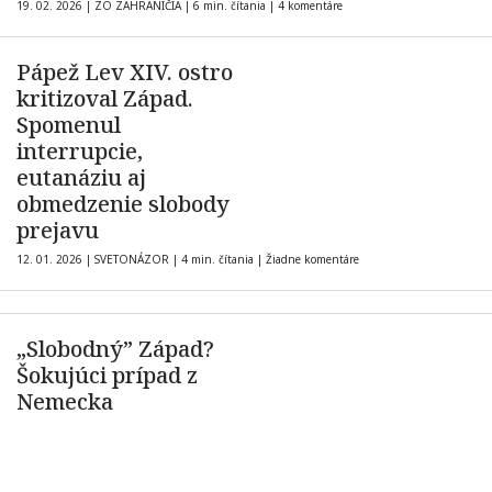
19. 02. 2026
|
ZO ZAHRANIČIA
|
6 min. čítania
|
4 komentáre
Pápež Lev XIV. ostro
kritizoval Západ.
Spomenul
interrupcie,
eutanáziu aj
obmedzenie slobody
prejavu
12. 01. 2026
|
SVETONÁZOR
|
4 min. čítania
|
Žiadne komentáre
„Slobodný” Západ?
Šokujúci prípad z
Nemecka