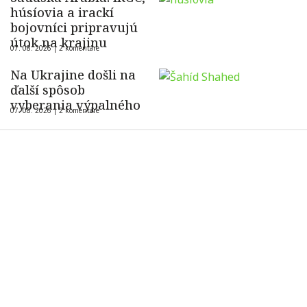
húsíovia a irackí
bojovníci pripravujú
útok na krajinu
07. 08. 2026 |
2 komentáre
Na Ukrajine došli na
ďalší spôsob
vyberania výpalného
07. 08. 2026 |
2 komentáre