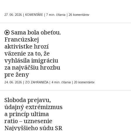
27. 06. 2026
|
KOMENTÁRE
|
7 min. čítania
|
26 komentárov
Sama bola obeťou.
Francúzskej
aktivistke hrozí
väzenie za to, že
vyhlásila imigráciu
za najväčšiu hrozbu
pre ženy
24. 06. 2026
|
ZO ZAHRANIČIA
|
4 min. čítania
|
20 komentárov
Sloboda prejavu,
údajný extrémizmus
a princíp ultima
ratio – uznesenie
Najvyššieho súdu SR