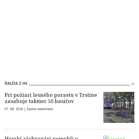
ĎALŠIE Z HS
Pri požiari lesného porastu v Trstíne
zasahuje takmer 50 hasičov
07. 08. 2026 |
Žiadne komentáre
Horskí záchranári pomohli v