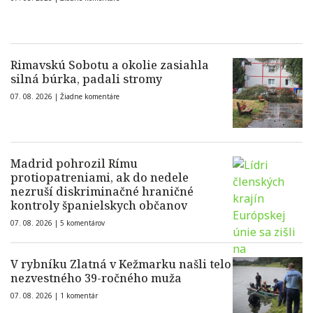
Rimavskú Sobotu a okolie zasiahla
silná búrka, padali stromy
07. 08. 2026 |
Žiadne komentáre
Madrid pohrozil Rímu
protiopatreniami, ak do nedele
nezruší diskriminačné hraničné
kontroly španielskych občanov
07. 08. 2026 |
5 komentárov
V rybníku Zlatná v Kežmarku našli telo
nezvestného 39-ročného muža
07. 08. 2026 |
1 komentár