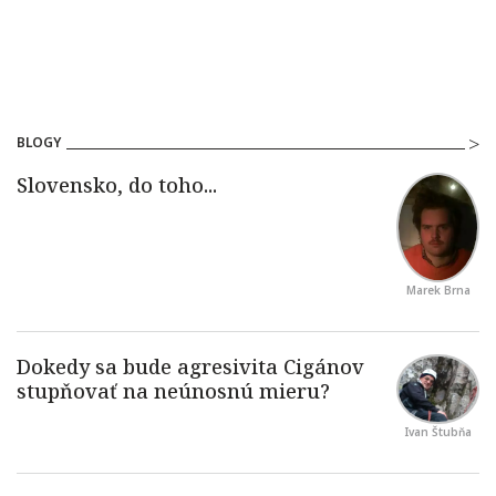
BLOGY
Marek Brna
Ivan Štubňa