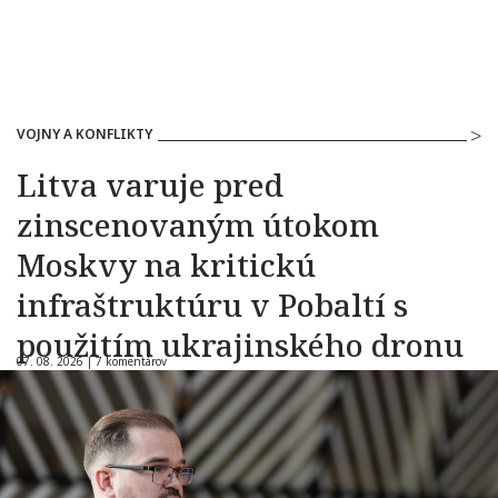
VOJNY A KONFLIKTY
Litva varuje pred
zinscenovaným útokom
Moskvy na kritickú
infraštruktúru v Pobaltí s
použitím ukrajinského dronu
07. 08. 2026 |
7 komentárov