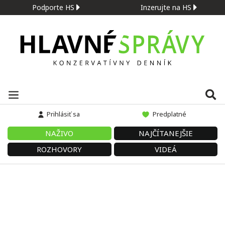
Podporte HS
Inzerujte na HS
Prihlásiť sa
Predplatné
NAŽIVO
NAJČÍTANEJŠIE
ROZHOVORY
VIDEÁ