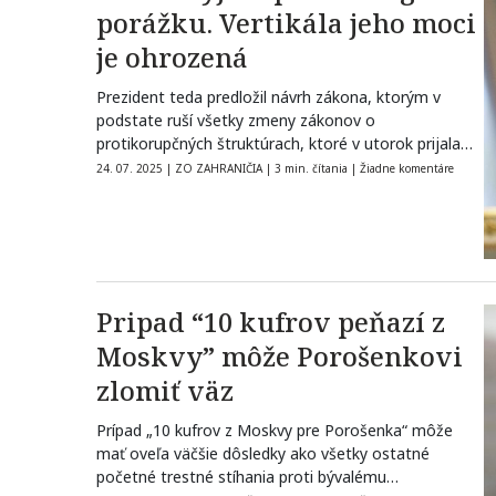
porážku. Vertikála jeho moci
je ohrozená
Prezident teda predložil návrh zákona, ktorým v
podstate ruší všetky zmeny zákonov o
protikorupčných štruktúrach, ktoré v utorok prijala
Rada…
24. 07. 2025
|
ZO ZAHRANIČIA
|
3 min. čítania
|
Žiadne komentáre
Pripad “10 kufrov peňazí z
Moskvy” môže Porošenkovi
zlomiť väz
Prípad „10 kufrov z Moskvy pre Porošenka“ môže
mať oveľa väčšie dôsledky ako všetky ostatné
početné trestné stíhania proti bývalému…