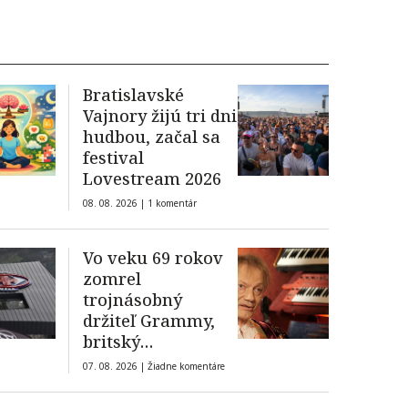
Bratislavské
Vajnory žijú tri dni
hudbou, začal sa
festival
Lovestream 2026
08. 08. 2026 |
1 komentár
Vo veku 69 rokov
zomrel
trojnásobný
držiteľ Grammy,
britský
elektronický
07. 08. 2026 |
Žiadne komentáre
hudobník a
producent William