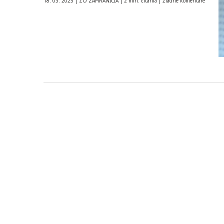
18. 03. 2025
|
ZO ZAHRANIČIA
|
2 min. čítania
|
Žiadne komentáre