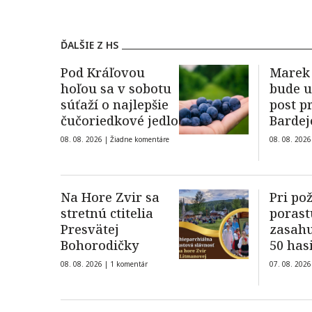
ĎALŠIE Z HS
Pod Kráľovou
Marek 
hoľou sa v sobotu
bude u
súťaží o najlepšie
post p
čučoriedkové jedlo
Bardej
08. 08. 2026 |
Žiadne komentáre
08. 08. 2026
Na Hore Zvir sa
Pri po
stretnú ctitelia
porast
Presvätej
zasahu
Bohorodičky
50 has
08. 08. 2026 |
1 komentár
07. 08. 2026