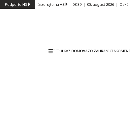
Podporte HS
Inzerujte na HS
08:39
|
08. august 2026
|
Oskár
TITULKA
Z DOMOVA
ZO ZAHRANIČIA
KOMEN