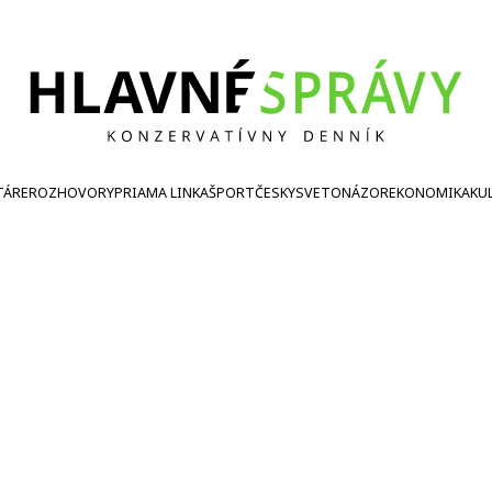
TÁRE
ROZHOVORY
PRIAMA LINKA
ŠPORT
ČESKY
SVETONÁZOR
EKONOMIKA
KU