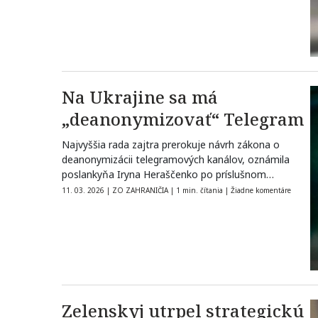
Na Ukrajine sa má
„deanonymizovať“ Telegram
Najvyššia rada zajtra prerokuje návrh zákona o
deanonymizácii telegramových kanálov, oznámila
poslankyňa Iryna Heraščenko po príslušnom
rozhodnutí zmierovacej rady
11. 03. 2026
|
ZO ZAHRANIČIA
|
1 min. čítania
|
Žiadne komentáre
Zelenskyj utrpel strategickú