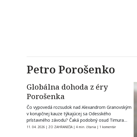
Petro Porošenko
Globálna dohoda z éry
Porošenka
Čo vypovedá rozsudok nad Alexandrom Granovským
v korupčnej kauze týkajúcej sa Odesského
prístavného závodu? Čaká podobný osud Timura
Mindiča či…
11. 04. 2026
|
ZO ZAHRANIČIA
|
4 min. čítania
|
1 komentár