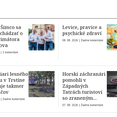
Šimco sa
Levice, pravice a
chádzať o
psychické zdraví
rimátora
08. 08. 2026 |
Žiadne komentáre
ova
 |
2 komentáre
žiari lesného
Horskí záchranári
u v Trstíne
pomohli v
je takmer
Západných
ičov
Tatrách turistovi
so zraneným
 |
Žiadne komentáre
členkom
07. 08. 2026 |
Žiadne komentáre