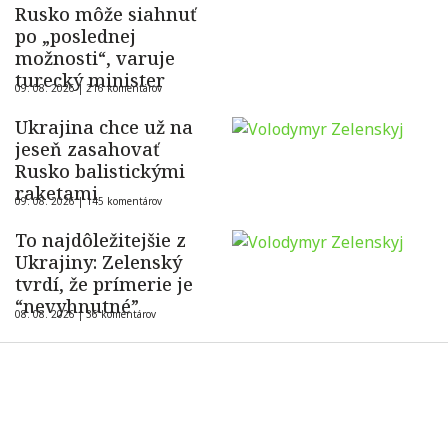
Rusko môže siahnuť
po „poslednej
možnosti“, varuje
turecký minister
09. 08. 2026 |
216 komentárov
Ukrajina chce už na
jeseň zasahovať
Rusko balistickými
raketami
09. 08. 2026 |
145 komentárov
To najdôležitejšie z
Ukrajiny: Zelenský
tvrdí, že prímerie je
“nevyhnutné”
08. 08. 2026 |
36 komentárov