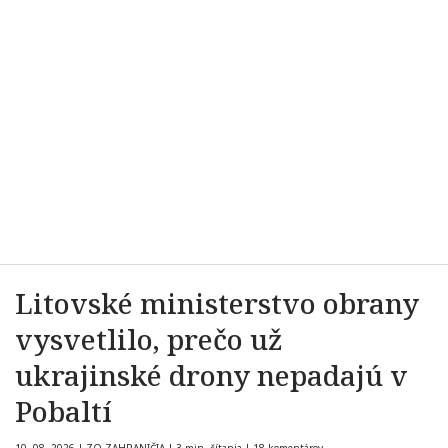
Litovské ministerstvo obrany
vysvetlilo, prečo už
ukrajinské drony nepadajú v
Pobaltí
10. 08. 2026
|
ZO ZAHRANIČIA
|
3 min. čítania
|
18 komentárov