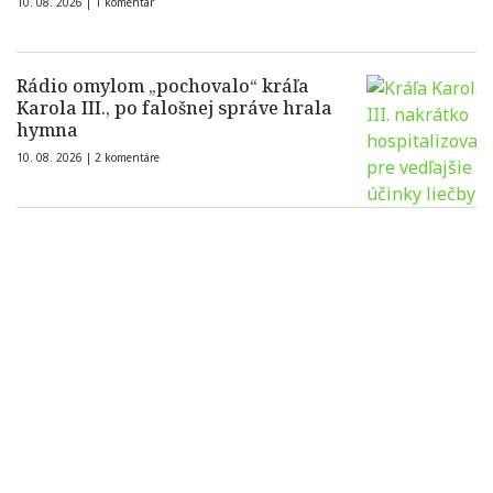
10. 08. 2026 |
1 komentár
Rádio omylom „pochovalo“ kráľa
Karola III., po falošnej správe hrala
hymna
10. 08. 2026 |
2 komentáre