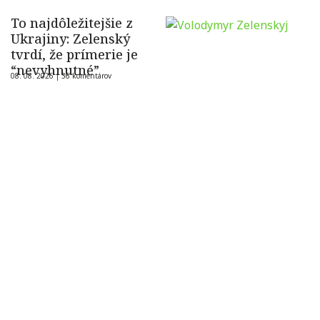
To najdôležitejšie z
Ukrajiny: Zelenský
tvrdí, že prímerie je
“nevyhnutné”
08. 08. 2026 |
36 komentárov