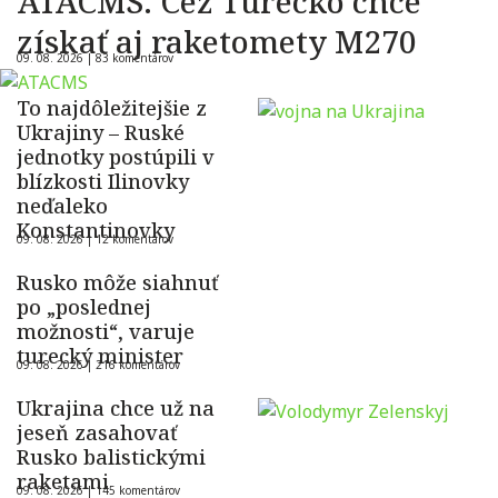
ATACMS. Cez Turecko chce
získať aj raketomety M270
09. 08. 2026 |
83 komentárov
To najdôležitejšie z
Ukrajiny – Ruské
jednotky postúpili v
blízkosti Ilinovky
neďaleko
Konstantinovky
09. 08. 2026 |
12 komentárov
Rusko môže siahnuť
po „poslednej
možnosti“, varuje
turecký minister
09. 08. 2026 |
216 komentárov
Ukrajina chce už na
jeseň zasahovať
Rusko balistickými
raketami
09. 08. 2026 |
145 komentárov