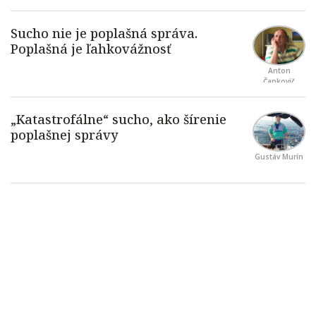
Anton
Čapkovič
Gustáv Murín