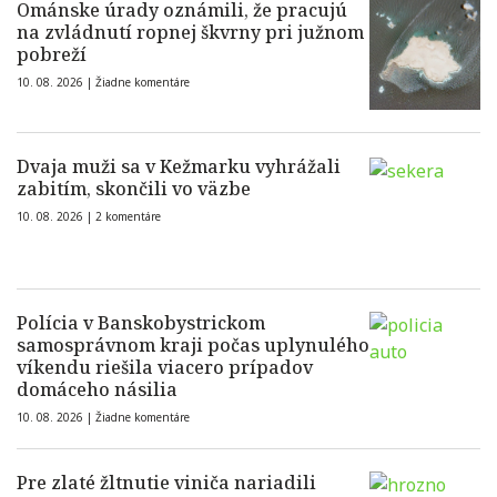
Ománske úrady oznámili, že pracujú
na zvládnutí ropnej škvrny pri južnom
pobreží
10. 08. 2026 |
Žiadne komentáre
Dvaja muži sa v Kežmarku vyhrážali
zabitím, skončili vo väzbe
10. 08. 2026 |
2 komentáre
Polícia v Banskobystrickom
samosprávnom kraji počas uplynulého
víkendu riešila viacero prípadov
domáceho násilia
10. 08. 2026 |
Žiadne komentáre
Pre zlaté žltnutie viniča nariadili