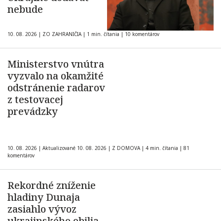
nebude
10. 08. 2026
|
ZO ZAHRANIČIA
|
1 min. čítania
|
10 komentárov
Ministerstvo vnútra
vyzvalo na okamžité
odstránenie radarov
z testovacej
prevádzky
10. 08. 2026
|
Aktualizované 10. 08. 2026
|
Z DOMOVA
|
4 min. čítania
|
81
komentárov
Rekordné zníženie
hladiny Dunaja
zasiahlo vývoz
ukrajinského obilia