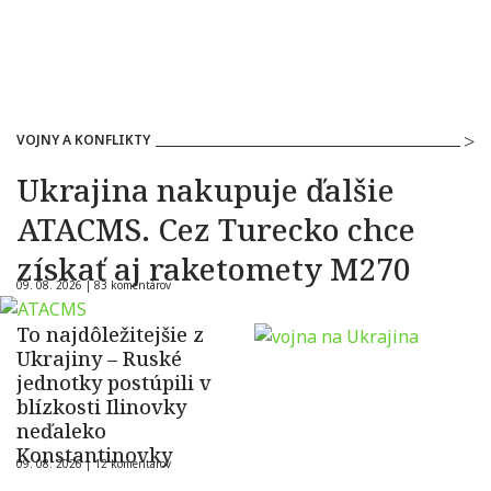
VOJNY A KONFLIKTY
Ukrajina nakupuje ďalšie
ATACMS. Cez Turecko chce
získať aj raketomety M270
09. 08. 2026 |
83 komentárov
To najdôležitejšie z
Ukrajiny – Ruské
jednotky postúpili v
blízkosti Ilinovky
neďaleko
Konstantinovky
09. 08. 2026 |
12 komentárov