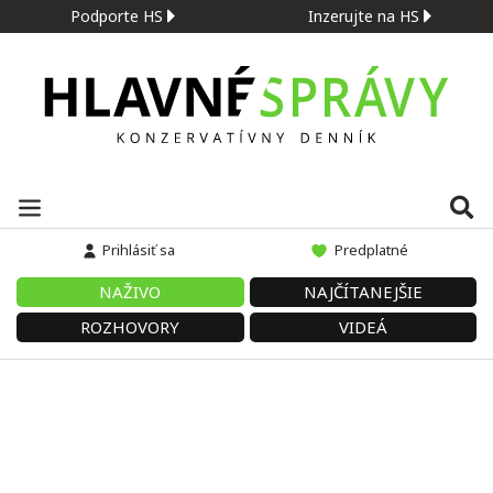
Podporte HS
Inzerujte na HS
Prihlásiť sa
Predplatné
NAŽIVO
NAJČÍTANEJŠIE
ROZHOVORY
VIDEÁ