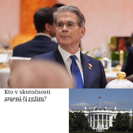
Kto v skutočnosti
zmení čí režim?
07. 08. 2026 |
8 komentárov