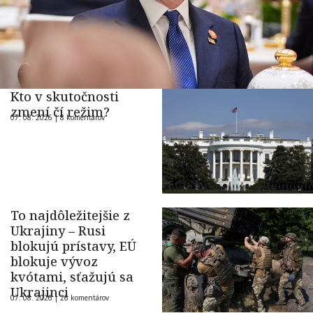
Kto v skutočnosti
zmení čí režim?
07. 08. 2026 |
8 komentárov
To najdôležitejšie z
Ukrajiny – Rusi
blokujú prístavy, EÚ
blokuje vývoz
kvótami, sťažujú sa
Ukrajinci
07. 08. 2026 |
26 komentárov