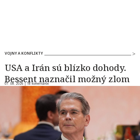
VOJNY A KONFLIKTY
USA a Irán sú blízko dohody.
Bessent naznačil možný zlom
07. 08. 2026 |
18 komentárov