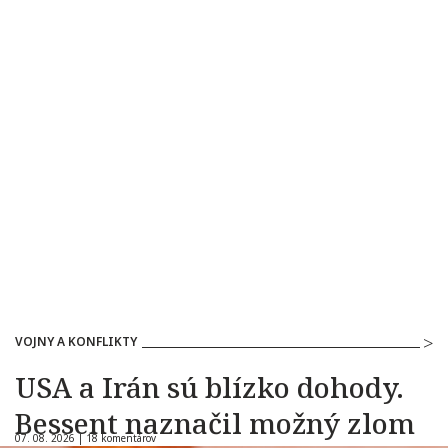
VOJNY A KONFLIKTY
USA a Irán sú blízko dohody.
Bessent naznačil možný zlom
07. 08. 2026 |
18 komentárov