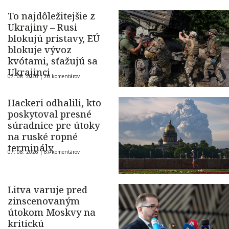
To najdôležitejšie z
Ukrajiny – Rusi
blokujú prístavy, EÚ
blokuje vývoz
kvótami, sťažujú sa
Ukrajinci
07. 08. 2026 |
26 komentárov
Hackeri odhalili, kto
poskytoval presné
súradnice pre útoky
na ruské ropné
terminály
07. 08. 2026 |
67 komentárov
Litva varuje pred
zinscenovaným
útokom Moskvy na
kritickú