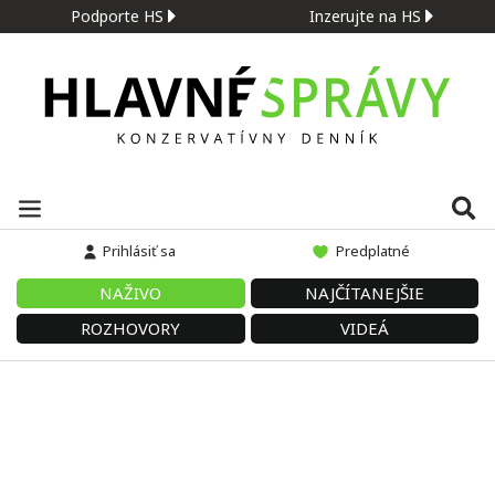
Podporte HS
Inzerujte na HS
Prihlásiť sa
Predplatné
NAŽIVO
NAJČÍTANEJŠIE
ROZHOVORY
VIDEÁ