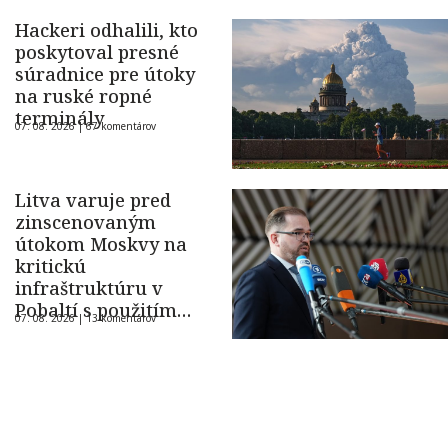
Hackeri odhalili, kto
poskytoval presné
súradnice pre útoky
na ruské ropné
terminály
07. 08. 2026 |
67 komentárov
Litva varuje pred
zinscenovaným
útokom Moskvy na
kritickú
infraštruktúru v
Pobaltí s použitím
07. 08. 2026 |
13 komentárov
ukrajinského dronu