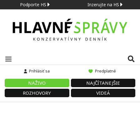
Podporte HS
Inzerujte na HS
Prihlásiť sa
Predplatné
NAŽIVO
NAJČÍTANEJŠIE
ROZHOVORY
VIDEÁ