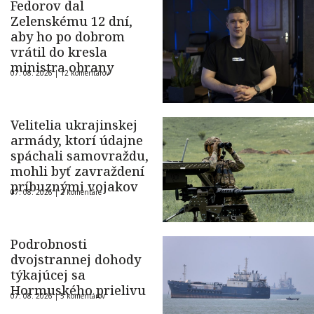
Fedorov dal
Zelenskému 12 dní,
aby ho po dobrom
vrátil do kresla
ministra obrany
07. 08. 2026 |
12 komentárov
Velitelia ukrajinskej
armády, ktorí údajne
spáchali samovraždu,
mohli byť zavraždení
príbuznými vojakov
07. 08. 2026 |
2 komentáre
Podrobnosti
dvojstrannej dohody
týkajúcej sa
Hormuského prielivu
07. 08. 2026 |
5 komentárov