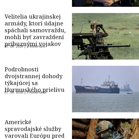
Velitelia ukrajinskej
armády, ktorí údajne
spáchali samovraždu,
mohli byť zavraždení
príbuznými vojakov
07. 08. 2026 |
2 komentáre
Podrobnosti
dvojstrannej dohody
týkajúcej sa
Hormuského prielivu
07. 08. 2026 |
5 komentárov
Americké
spravodajské služby
varovali Európu pred