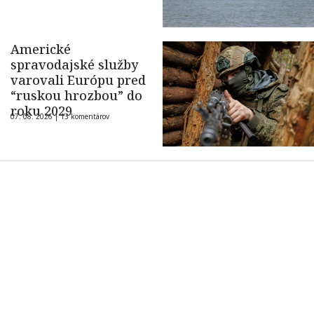
Americké
spravodajské služby
varovali Európu pred
“ruskou hrozbou” do
roku 2029
07. 08. 2026 |
13 komentárov