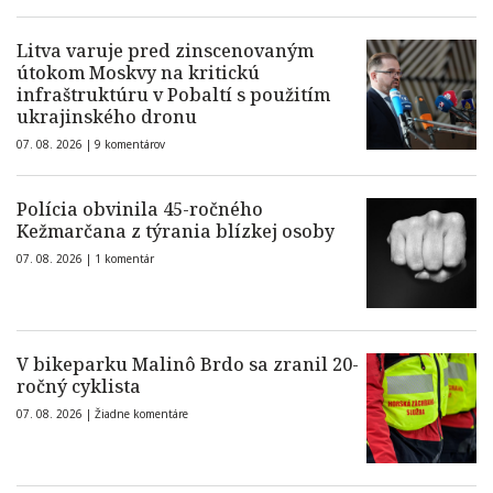
Litva varuje pred zinscenovaným
útokom Moskvy na kritickú
infraštruktúru v Pobaltí s použitím
ukrajinského dronu
07. 08. 2026 |
9 komentárov
Polícia obvinila 45-ročného
Kežmarčana z týrania blízkej osoby
07. 08. 2026 |
1 komentár
V bikeparku Malinô Brdo sa zranil 20-
ročný cyklista
07. 08. 2026 |
Žiadne komentáre