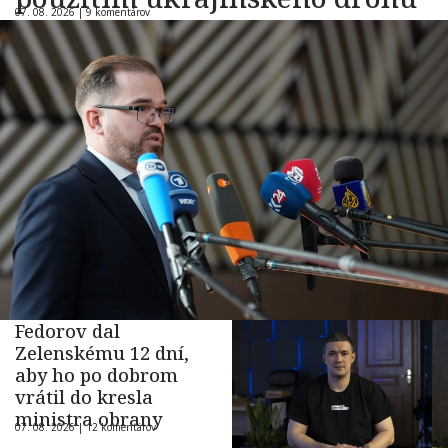
07. 08. 2026 |
9 komentárov
Fedorov dal
Zelenskému 12 dní,
aby ho po dobrom
vrátil do kresla
ministra obrany
07. 08. 2026 |
12 komentárov