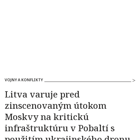
VOJNY A KONFLIKTY
Litva varuje pred
zinscenovaným útokom
Moskvy na kritickú
infraštruktúru v Pobaltí s
použitím ukrajinského dronu