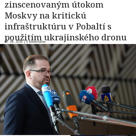
zinscenovaným útokom
Moskvy na kritickú
infraštruktúru v Pobaltí s
použitím ukrajinského dronu
07. 08. 2026 |
9 komentárov