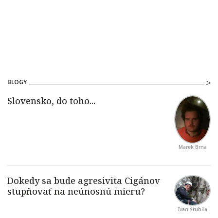
BLOGY
Marek Brna
Ivan Štubňa