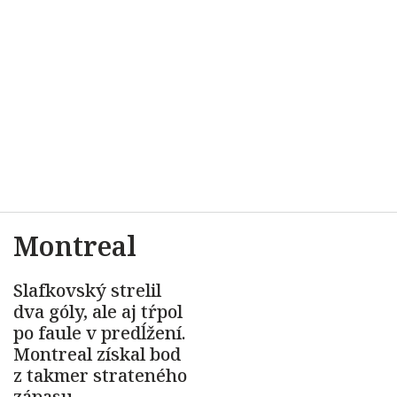
Montreal
Slafkovský strelil
dva góly, ale aj tŕpol
po faule v predĺžení.
Montreal získal bod
z takmer strateného
zápasu