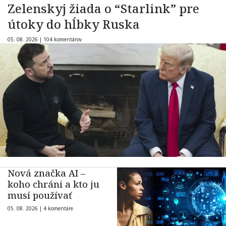
Zelenskyj žiada o “Starlink” pre
útoky do hĺbky Ruska
05. 08. 2026 |
104 komentárov
Nová značka AI –
koho chráni a kto ju
musí používať
05. 08. 2026 |
4 komentáre