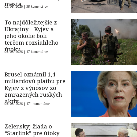
mesta
05. 08. 2026 |
38 komentárov
To najdôležitejšie z
Ukrajiny – Kyjev a
jeho okolie boli
terčom rozsiahleho
útoku
05. 08. 2026 |
17 komentárov
Brusel oznámil 1,4-
miliardovú platbu pre
Kyjev z výnosov zo
zmrazených ruských
aktív
05. 08. 2026 |
171 komentárov
Zelenskyj žiada o
“Starlink” pre útoky