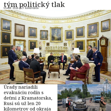
tým politický tlak
05. 08. 2026 |
21 komentárov
Úrady nariadili
evakuáciu rodín s
deťmi z Kramatorska,
Rusi sú už len 20
kilometrov od okraja