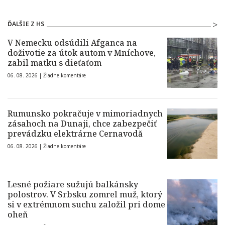
ĎALŠIE Z HS
V Nemecku odsúdili Afganca na
doživotie za útok autom v Mníchove,
zabil matku s dieťaťom
06. 08. 2026 |
Žiadne komentáre
Rumunsko pokračuje v mimoriadnych
zásahoch na Dunaji, chce zabezpečiť
prevádzku elektrárne Cernavodă
06. 08. 2026 |
Žiadne komentáre
Lesné požiare sužujú balkánsky
polostrov. V Srbsku zomrel muž, ktorý
si v extrémnom suchu založil pri dome
oheň