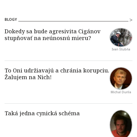
BLOGY
Ivan Štubňa
Michal Durila