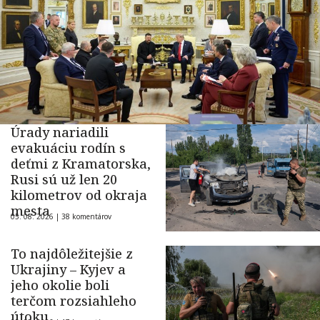
Úrady nariadili
evakuáciu rodín s
deťmi z Kramatorska,
Rusi sú už len 20
kilometrov od okraja
mesta
05. 08. 2026 |
38 komentárov
To najdôležitejšie z
Ukrajiny – Kyjev a
jeho okolie boli
terčom rozsiahleho
útoku