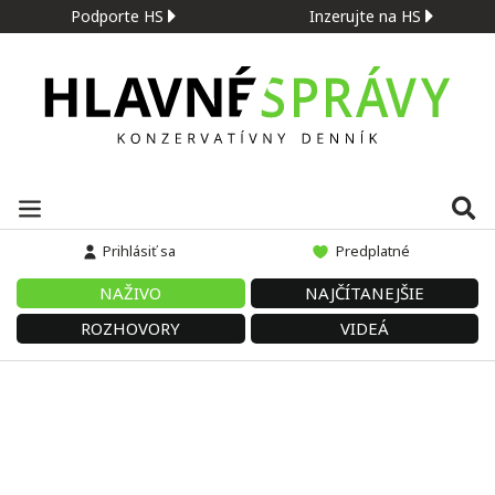
Podporte HS
Inzerujte na HS
Prihlásiť sa
Predplatné
NAŽIVO
NAJČÍTANEJŠIE
ROZHOVORY
VIDEÁ