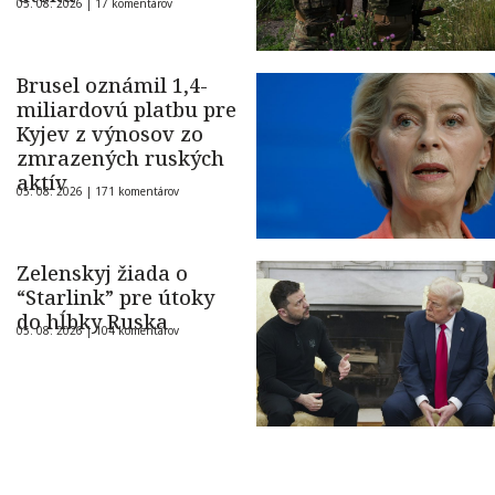
05. 08. 2026 |
17 komentárov
Brusel oznámil 1,4-
miliardovú platbu pre
Kyjev z výnosov zo
zmrazených ruských
aktív
05. 08. 2026 |
171 komentárov
Zelenskyj žiada o
“Starlink” pre útoky
do hĺbky Ruska
05. 08. 2026 |
104 komentárov