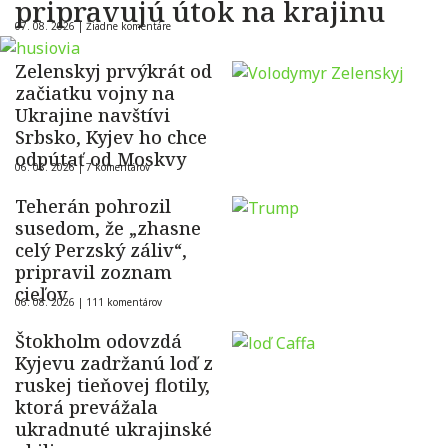
pripravujú útok na krajinu
07. 08. 2026 |
Žiadne komentáre
Zelenskyj prvýkrát od
začiatku vojny na
Ukrajine navštívi
Srbsko, Kyjev ho chce
odpútať od Moskvy
06. 08. 2026 |
7 komentárov
Teherán pohrozil
susedom, že „zhasne
celý Perzský záliv“,
pripravil zoznam
cieľov
06. 08. 2026 |
111 komentárov
Štokholm odovzdá
Kyjevu zadržanú loď z
ruskej tieňovej flotily,
ktorá prevážala
ukradnuté ukrajinské