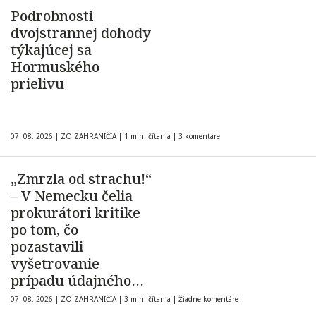
Podrobnosti
dvojstrannej dohody
týkajúcej sa
Hormuského
prielivu
07. 08. 2026
|
ZO ZAHRANIČIA
|
1 min. čítania
|
3 komentáre
„Zmrzla od strachu!“
– V Nemecku čelia
prokurátori kritike
po tom, čo
pozastavili
vyšetrovanie
prípadu údajného
hromadného
07. 08. 2026
|
ZO ZAHRANIČIA
|
3 min. čítania
|
Žiadne komentáre
znásilnenia