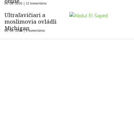
obilie
06. 08. 2026 |
32 komentárov
Ultraľavičiari a
moslimovia ovládli
Michigan
06. 08. 2026 |
5 komentárov