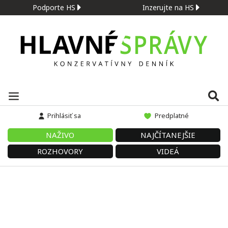
Podporte HS
Inzerujte na HS
Prihlásiť sa
Predplatné
NAŽIVO
NAJČÍTANEJŠIE
ROZHOVORY
VIDEÁ