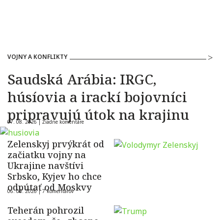
VOJNY A KONFLIKTY
Saudská Arábia: IRGC,
húsíovia a irackí bojovníci
pripravujú útok na krajinu
07. 08. 2026 |
Žiadne komentáre
Zelenskyj prvýkrát od
začiatku vojny na
Ukrajine navštívi
Srbsko, Kyjev ho chce
odpútať od Moskvy
06. 08. 2026 |
7 komentárov
Teherán pohrozil