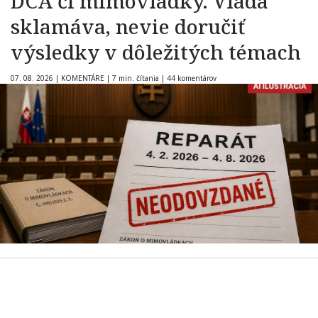
DCA či mimovládky. Vláda
sklamáva, nevie doručiť
výsledky v dôležitých témach
07. 08. 2026
|
KOMENTÁRE
|
7 min. čítania
|
44 komentárov