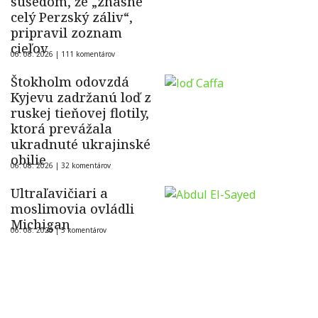
susedom, že „zhasne
celý Perzský záliv“,
pripravil zoznam
cieľov
06. 08. 2026 |
111 komentárov
Štokholm odovzdá
Kyjevu zadržanú loď z
ruskej tieňovej flotily,
ktorá prevážala
ukradnuté ukrajinské
obilie
06. 08. 2026 |
32 komentárov
Ultraľavičiari a
moslimovia ovládli
Michigan
06. 08. 2026 |
5 komentárov