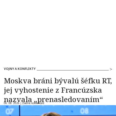
VOJNY A KONFLIKTY
Moskva bráni bývalú šéfku RT,
jej vyhostenie z Francúzska
nazvala „prenasledovaním“
06. 08. 2026 |
Žiadne komentáre