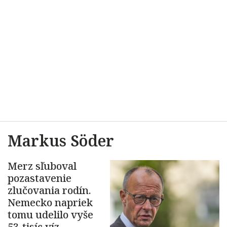
Markus Söder
Merz sľuboval
pozastavenie
zlučovania rodín.
Nemecko napriek
tomu udelilo vyše
53-tisíc víz