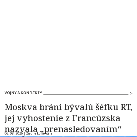
VOJNY A KONFLIKTY
Moskva bráni bývalú šéfku RT,
jej vyhostenie z Francúzska
nazvala „prenasledovaním“
06. 08. 2026 |
Žiadne komentáre