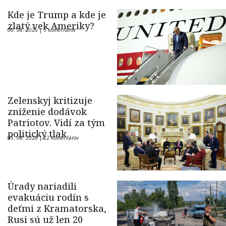
Kde je Trump a kde je
zlatý vek Ameriky?
06. 08. 2026 |
5 komentárov
Zelenskyj kritizuje
zníženie dodávok
Patriotov. Vidí za tým
politický tlak
05. 08. 2026 |
22 komentárov
Úrady nariadili
evakuáciu rodín s
deťmi z Kramatorska,
Rusi sú už len 20