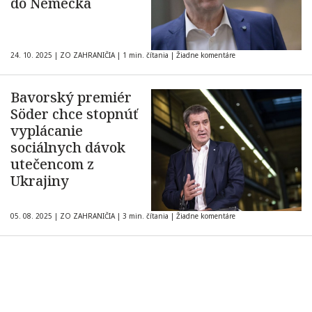
do Nemecka
24. 10. 2025
|
ZO ZAHRANIČIA
|
1 min. čítania
|
Žiadne komentáre
Bavorský premiér
Söder chce stopnúť
vyplácanie
sociálnych dávok
utečencom z
Ukrajiny
05. 08. 2025
|
ZO ZAHRANIČIA
|
3 min. čítania
|
Žiadne komentáre