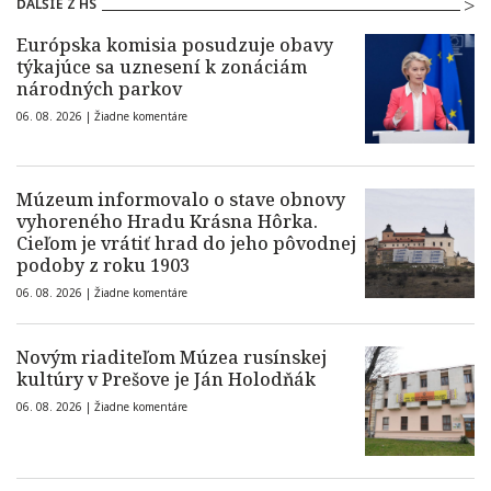
ĎALŠIE Z HS
Európska komisia posudzuje obavy
týkajúce sa uznesení k zonáciám
národných parkov
06. 08. 2026 |
Žiadne komentáre
Múzeum informovalo o stave obnovy
vyhoreného Hradu Krásna Hôrka.
Cieľom je vrátiť hrad do jeho pôvodnej
podoby z roku 1903
06. 08. 2026 |
Žiadne komentáre
Novým riaditeľom Múzea rusínskej
kultúry v Prešove je Ján Holodňák
06. 08. 2026 |
Žiadne komentáre