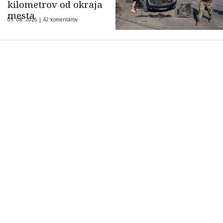
kilometrov od okraja
mesta
05. 08. 2026 |
42 komentárov