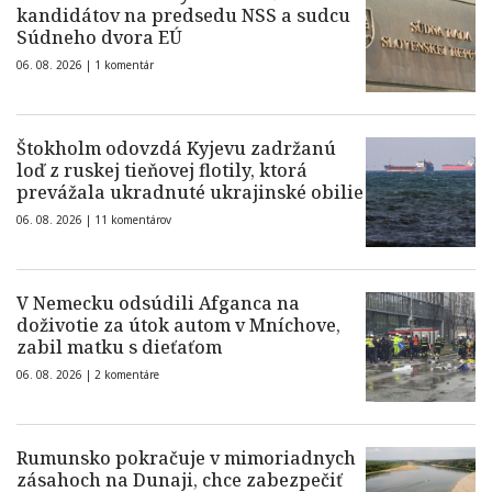
kandidátov na predsedu NSS a sudcu
Súdneho dvora EÚ
06. 08. 2026 |
1 komentár
Štokholm odovzdá Kyjevu zadržanú
loď z ruskej tieňovej flotily, ktorá
prevážala ukradnuté ukrajinské obilie
06. 08. 2026 |
11 komentárov
V Nemecku odsúdili Afganca na
doživotie za útok autom v Mníchove,
zabil matku s dieťaťom
06. 08. 2026 |
2 komentáre
Rumunsko pokračuje v mimoriadnych
zásahoch na Dunaji, chce zabezpečiť