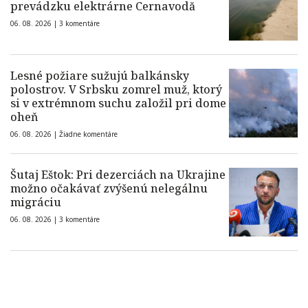
prevádzku elektrárne Cernavodă
06. 08. 2026 |
3 komentáre
Lesné požiare sužujú balkánsky
polostrov. V Srbsku zomrel muž, ktorý
si v extrémnom suchu založil pri dome
oheň
06. 08. 2026 |
Žiadne komentáre
Šutaj Eštok: Pri dezerciách na Ukrajine
možno očakávať zvýšenú nelegálnu
migráciu
06. 08. 2026 |
3 komentáre