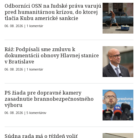
Odborníci OSN na ľudské práva varujú
pred humanitárnou krízou, do ktorej
tlačia Kubu americké sankcie
06. 08. 2026 |
1 komentár
Ráž: Podpísali sme zmluvu k
dokumentácii obnovy Hlavnej stanice
v Bratislave
06. 08. 2026 |
1 komentár
PS žiada pre dopravné kamery
zasadnutie brannobezpečnostného
výboru
06. 08. 2026 |
5 komentárov
Súdna rada má o týždeň voliť