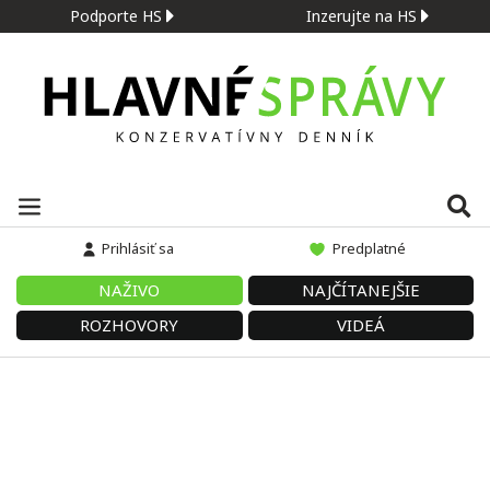
Podporte HS
Inzerujte na HS
Prihlásiť sa
Predplatné
NAŽIVO
NAJČÍTANEJŠIE
ROZHOVORY
VIDEÁ