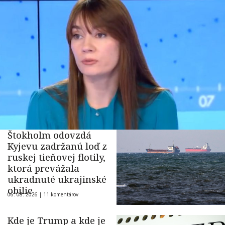
Štokholm odovzdá
Kyjevu zadržanú loď z
ruskej tieňovej flotily,
ktorá prevážala
ukradnuté ukrajinské
obilie
06. 08. 2026 |
11 komentárov
Kde je Trump a kde je