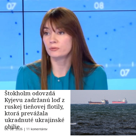
Štokholm odovzdá
Kyjevu zadržanú loď z
ruskej tieňovej flotily,
ktorá prevážala
ukradnuté ukrajinské
obilie
06. 08. 2026 |
11 komentárov