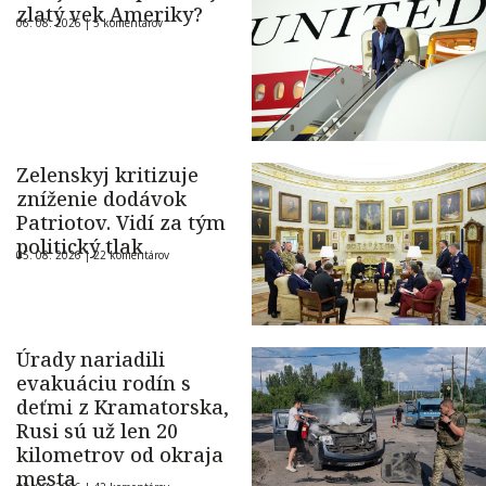
zlatý vek Ameriky?
06. 08. 2026 |
5 komentárov
Zelenskyj kritizuje
zníženie dodávok
Patriotov. Vidí za tým
politický tlak
05. 08. 2026 |
22 komentárov
Úrady nariadili
evakuáciu rodín s
deťmi z Kramatorska,
Rusi sú už len 20
kilometrov od okraja
mesta