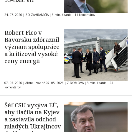
24. 07. 2026
|
ZO ZAHRANIČIA
|
3 min. čítania
|
11 komentárov
Robert Fico v
Bavorsku zdôraznil
význam spolupráce
a kritizoval vysoké
ceny energií
07. 05. 2026
|
Aktualizované 07. 05. 2026
|
Z DOMOVA
|
3 min. čítania
|
24
komentárov
Šéf CSU vyzýva EÚ,
aby tlačila na Kyjev
a zastavila odchod
mladých Ukrajincov