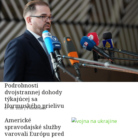
Podrobnosti
dvojstrannej dohody
týkajúcej sa
Hormuského prielivu
07. 08. 2026 |
5 komentárov
Americké
spravodajské služby
varovali Európu pred