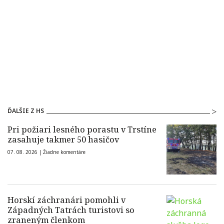
ĎALŠIE Z HS
Pri požiari lesného porastu v Trstíne
zasahuje takmer 50 hasičov
07. 08. 2026 |
Žiadne komentáre
Horskí záchranári pomohli v
Západných Tatrách turistovi so
zraneným členkom