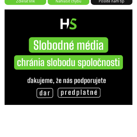
Zdieľať link
Nahlásiť chybu
Pošlite nám tip