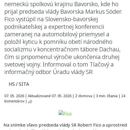
nemeckú spolkovú krajinu Bavorsko, kde ho
prijal predseda vlády Bavorska Markus Söder.
Fico vystúpil na Slovensko-bavorskej
podnikateľskej a expertnej konferencii
zameranej na automobilový priemysel a
položil kyticu k pomníku obetí národného
socializmu v koncentračnom tábore Dachau,
čím si pripomenul výročie ukončenia druhej
svetovej vojny. Informoval o tom Tlačový a
informačný odbor Úradu vlády SR
HS / SITA
07. 05. 2026
|
Aktualizované 07. 05. 2026
|
Z domova
|
3 min. čítania
|
24
komentárov
|
Na snímke vľavo predseda vlády SR Robert Fico a uprostred