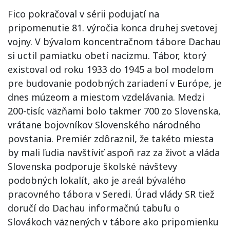
Fico pokračoval v sérii podujatí na
pripomenutie 81. výročia konca druhej svetovej
vojny. V bývalom koncentračnom tábore Dachau
si uctil pamiatku obetí nacizmu. Tábor, ktorý
existoval od roku 1933 do 1945 a bol modelom
pre budovanie podobných zariadení v Európe, je
dnes múzeom a miestom vzdelávania. Medzi
200-tisíc väzňami bolo takmer 700 zo Slovenska,
vrátane bojovníkov Slovenského národného
povstania. Premiér zdôraznil, že takéto miesta
by mali ľudia navštíviť aspoň raz za život a vláda
Slovenska podporuje školské návštevy
podobných lokalít, ako je areál bývalého
pracovného tábora v Seredi. Úrad vlády SR tiež
doručí do Dachau informačnú tabuľu o
Slovákoch väznených v tábore ako pripomienku