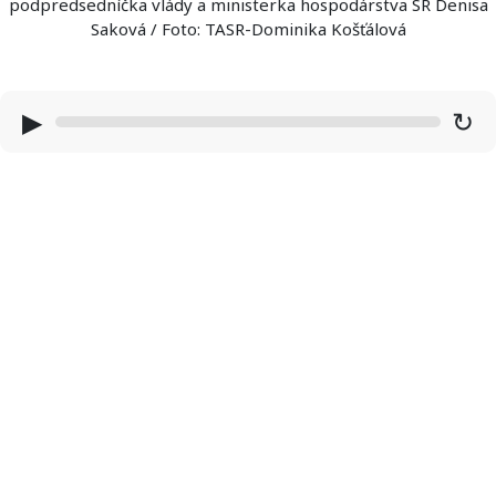
podpredsedníčka vlády a ministerka hospodárstva SR Denisa
Saková / Foto: TASR-Dominika Košťálová
▶
↻