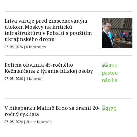
Litva varuje pred zinscenovaným
útokom Moskvy na kritickú
infraštruktúru v Pobaltí s použitím
ukrajinského dronu
07. 08. 2026 |
6 komentárov
Polícia obvinila 45-ročného
Kežmarčana z týrania blízkej osoby
07. 08. 2026 |
1 komentár
V bikeparku Malinô Brdo sa zranil 20-
ročný cyklista
07. 08. 2026 |
Žiadne komentáre