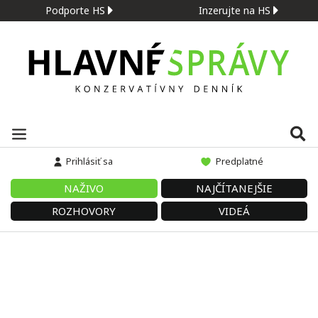
Podporte HS
Inzerujte na HS
Prihlásiť sa
Predplatné
NAŽIVO
NAJČÍTANEJŠIE
ROZHOVORY
VIDEÁ