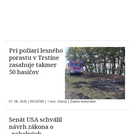
Pri požiari lesného
porastu v Trstíne
zasahuje takmer
50 hasičov
07. 08. 2026
|
REGIÓNY
|
1 min. čítania
|
Žiadne komentáre
Senát USA schválil
návrh zákona o
„pekelných