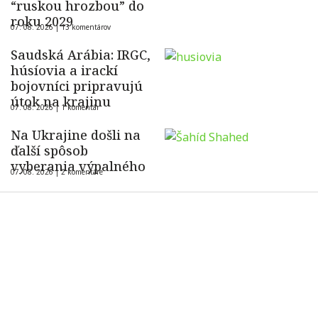
“ruskou hrozbou” do
roku 2029
07. 08. 2026 |
13 komentárov
Saudská Arábia: IRGC,
húsíovia a irackí
bojovníci pripravujú
útok na krajinu
07. 08. 2026 |
1 komentár
Na Ukrajine došli na
ďalší spôsob
vyberania výpalného
07. 08. 2026 |
2 komentáre