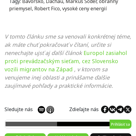
Tagy:
Bavorsko
,
Dachau
,
Markus Söder
,
obranný
priemysel
,
Robert Fico
,
vysoké ceny energií
V tomto článku sme sa venovali konkrétnej téme,
ak máte chuť pokračovať v čítaní, určite si
nenechajte ujsť aj ďalší článok
Europol zasiahol
proti prevádzačským sieťam, cez Slovensko
vozili migrantov na Západ
, v ktorom sa
venujeme inej oblasti a prinášame ďalšie
zaujímavé pohľady a praktické informácie.
Sledujte nás
Zdieľajte nás
Prihlásiť sa