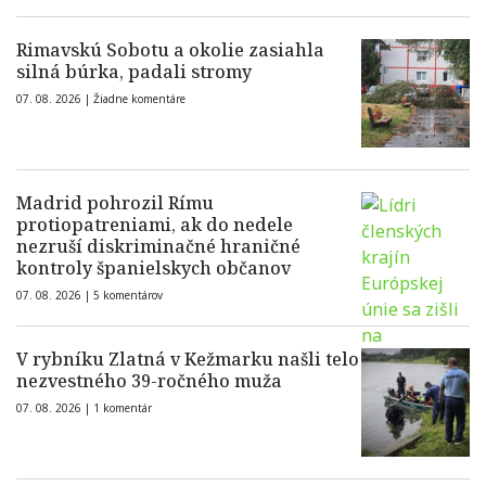
Rimavskú Sobotu a okolie zasiahla
silná búrka, padali stromy
07. 08. 2026 |
Žiadne komentáre
Madrid pohrozil Rímu
protiopatreniami, ak do nedele
nezruší diskriminačné hraničné
kontroly španielskych občanov
07. 08. 2026 |
5 komentárov
V rybníku Zlatná v Kežmarku našli telo
nezvestného 39-ročného muža
07. 08. 2026 |
1 komentár