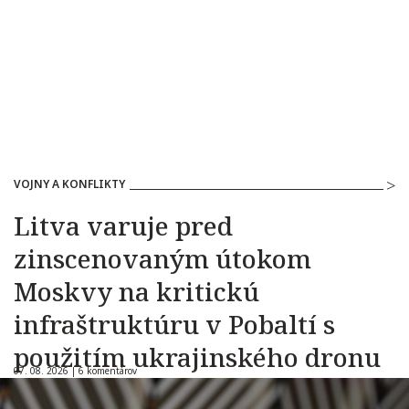
VOJNY A KONFLIKTY
Litva varuje pred
zinscenovaným útokom
Moskvy na kritickú
infraštruktúru v Pobaltí s
použitím ukrajinského dronu
07. 08. 2026 |
6 komentárov