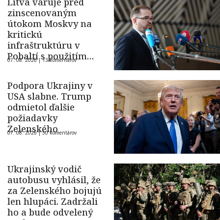
Litva varuje pred
zinscenovaným
útokom Moskvy na
kritickú
infraštruktúru v
Pobaltí s použitím
07. 08. 2026 |
13 komentárov
ukrajinského dronu
Podpora Ukrajiny v
USA slabne. Trump
odmietol ďalšie
požiadavky
Zelenského
07. 08. 2026 |
50 komentárov
Ukrajinský vodič
autobusu vyhlásil, že
za Zelenského bojujú
len hlupáci. Zadržali
ho a bude odvelený