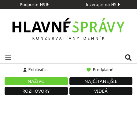
Podporte HS
Inzerujte na HS
Prihlásiť sa
Predplatné
NAŽIVO
NAJČÍTANEJŠIE
ROZHOVORY
VIDEÁ