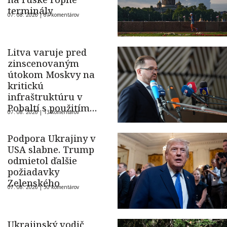
terminály
07. 08. 2026 |
67 komentárov
Litva varuje pred
zinscenovaným
útokom Moskvy na
kritickú
infraštruktúru v
Pobaltí s použitím
07. 08. 2026 |
13 komentárov
ukrajinského dronu
Podpora Ukrajiny v
USA slabne. Trump
odmietol ďalšie
požiadavky
Zelenského
07. 08. 2026 |
50 komentárov
Ukrajinský vodič