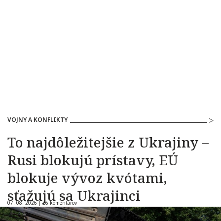
VOJNY A KONFLIKTY
To najdôležitejšie z Ukrajiny –
Rusi blokujú prístavy, EÚ
blokuje vývoz kvótami,
sťažujú sa Ukrajinci
07. 08. 2026 |
26 komentárov