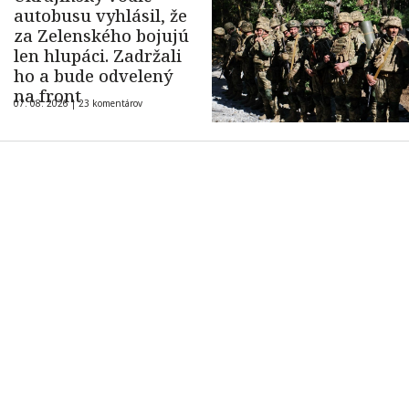
autobusu vyhlásil, že
za Zelenského bojujú
len hlupáci. Zadržali
ho a bude odvelený
na front
07. 08. 2026 |
23 komentárov