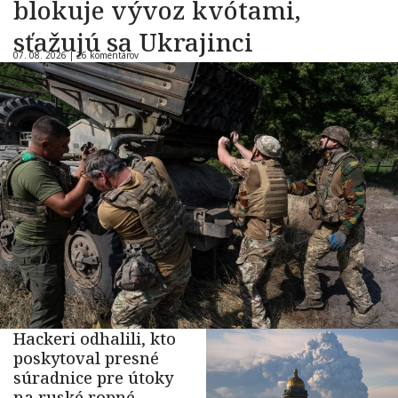
blokuje vývoz kvótami,
sťažujú sa Ukrajinci
07. 08. 2026 |
26 komentárov
Hackeri odhalili, kto
poskytoval presné
súradnice pre útoky
na ruské ropné