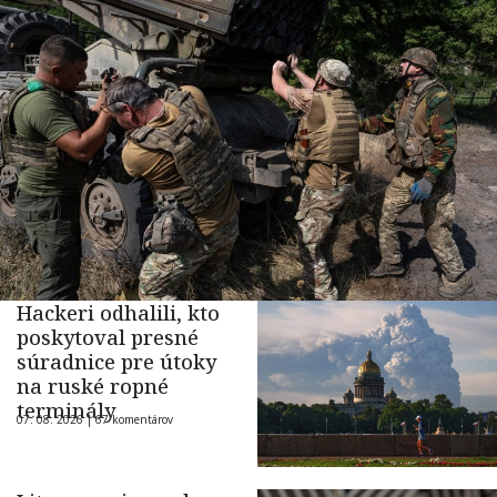
Hackeri odhalili, kto
poskytoval presné
súradnice pre útoky
na ruské ropné
terminály
07. 08. 2026 |
67 komentárov