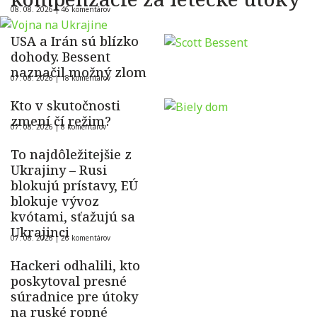
08. 08. 2026 |
46 komentárov
USA a Irán sú blízko
dohody. Bessent
naznačil možný zlom
07. 08. 2026 |
18 komentárov
Kto v skutočnosti
zmení čí režim?
07. 08. 2026 |
8 komentárov
To najdôležitejšie z
Ukrajiny – Rusi
blokujú prístavy, EÚ
blokuje vývoz
kvótami, sťažujú sa
Ukrajinci
07. 08. 2026 |
26 komentárov
Hackeri odhalili, kto
poskytoval presné
súradnice pre útoky
na ruské ropné