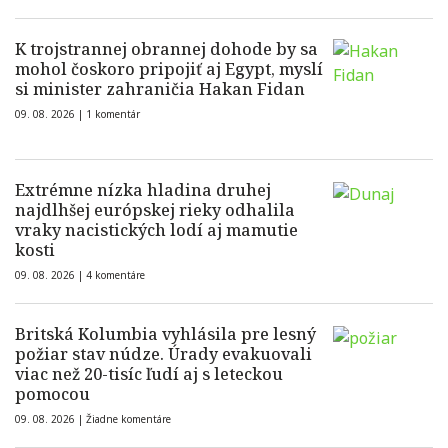
K trojstrannej obrannej dohode by sa
mohol čoskoro pripojiť aj Egypt, myslí
si minister zahraničia Hakan Fidan
09. 08. 2026 |
1 komentár
Extrémne nízka hladina druhej
najdlhšej európskej rieky odhalila
vraky nacistických lodí aj mamutie
kosti
09. 08. 2026 |
4 komentáre
Britská Kolumbia vyhlásila pre lesný
požiar stav núdze. Úrady evakuovali
viac než 20-tisíc ľudí aj s leteckou
pomocou
09. 08. 2026 |
Žiadne komentáre