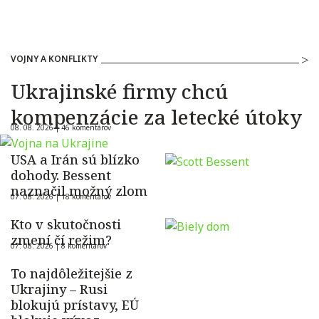
VOJNY A KONFLIKTY
Ukrajinské firmy chcú
kompenzácie za letecké útoky
08. 08. 2026 |
46 komentárov
USA a Irán sú blízko
dohody. Bessent
naznačil možný zlom
07. 08. 2026 |
18 komentárov
Kto v skutočnosti
zmení čí režim?
07. 08. 2026 |
8 komentárov
To najdôležitejšie z
Ukrajiny – Rusi
blokujú prístavy, EÚ