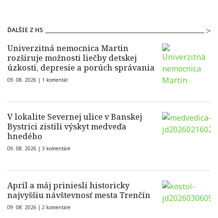
ĎALŠIE Z HS
Univerzitná nemocnica Martin
rozširuje možnosti liečby detskej
úzkosti, depresie a porúch správania
09. 08. 2026 |
1 komentár
V lokalite Severnej ulice v Banskej
Bystrici zistili výskyt medveďa
hnedého
09. 08. 2026 |
3 komentáre
Apríl a máj priniesli historicky
najvyššiu návštevnosť mesta Trenčín
09. 08. 2026 |
2 komentáre