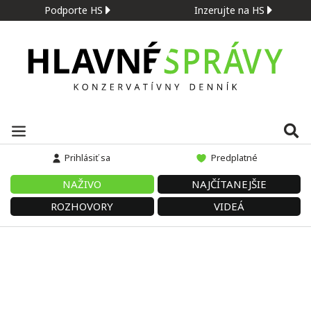
Podporte HS
Inzerujte na HS
Prihlásiť sa
Predplatné
NAŽIVO
NAJČÍTANEJŠIE
ROZHOVORY
VIDEÁ