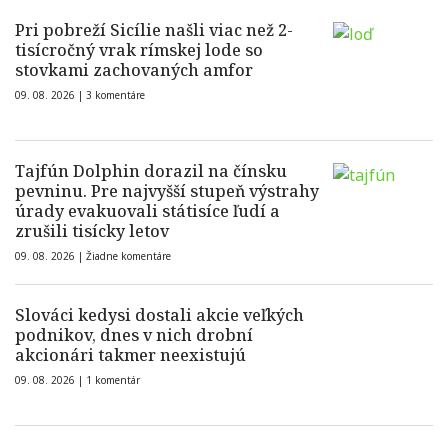
Pri pobreží Sicílie našli viac než 2-
tisícročný vrak rímskej lode so
stovkami zachovaných amfor
09. 08. 2026 |
3 komentáre
Tajfún Dolphin dorazil na čínsku
pevninu. Pre najvyšší stupeň výstrahy
úrady evakuovali státisíce ľudí a
zrušili tisícky letov
09. 08. 2026 |
Žiadne komentáre
Slováci kedysi dostali akcie veľkých
podnikov, dnes v nich drobní
akcionári takmer neexistujú
09. 08. 2026 |
1 komentár