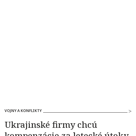
VOJNY A KONFLIKTY
Ukrajinské firmy chcú
kompenzácie za letecké útoky