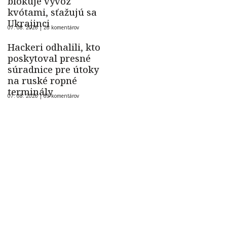
blokuje vývoz
kvótami, sťažujú sa
Ukrajinci
07. 08. 2026 |
26 komentárov
Hackeri odhalili, kto
poskytoval presné
súradnice pre útoky
na ruské ropné
terminály
07. 08. 2026 |
69 komentárov