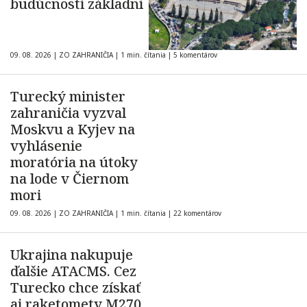
budúcnosti základní
09. 08. 2026
|
ZO ZAHRANIČIA
|
1 min. čítania
|
5 komentárov
Turecký minister
zahraničia vyzval
Moskvu a Kyjev na
vyhlásenie
moratória na útoky
na lode v Čiernom
mori
09. 08. 2026
|
ZO ZAHRANIČIA
|
1 min. čítania
|
22 komentárov
Ukrajina nakupuje
ďalšie ATACMS. Cez
Turecko chce získať
aj raketomety M270