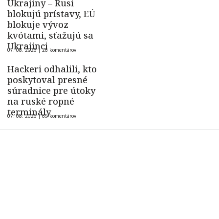
Ukrajiny – Rusi
blokujú prístavy, EÚ
blokuje vývoz
kvótami, sťažujú sa
Ukrajinci
07. 08. 2026 |
26 komentárov
Hackeri odhalili, kto
poskytoval presné
súradnice pre útoky
na ruské ropné
terminály
07. 08. 2026 |
69 komentárov