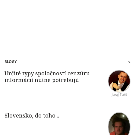
BLOGY
Juraj Tušš