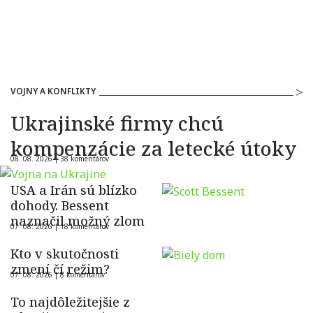
VOJNY A KONFLIKTY
Ukrajinské firmy chcú
kompenzácie za letecké útoky
08. 08. 2026 |
38 komentárov
USA a Irán sú blízko
dohody. Bessent
naznačil možný zlom
07. 08. 2026 |
18 komentárov
Kto v skutočnosti
zmení čí režim?
07. 08. 2026 |
8 komentárov
To najdôležitejšie z