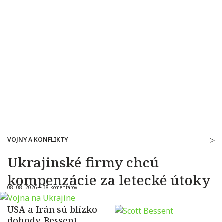
VOJNY A KONFLIKTY
Ukrajinské firmy chcú
kompenzácie za letecké útoky
08. 08. 2026 |
38 komentárov
USA a Irán sú blízko
dohody. Bessent