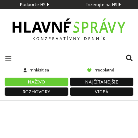
Podporte HS
Inzerujte na HS
Prihlásiť sa
Predplatné
NAŽIVO
NAJČÍTANEJŠIE
ROZHOVORY
VIDEÁ