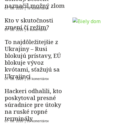
naznačil možný zlom
07. 08. 2026 |
18 komentárov
Kto v skutočnosti
zmení čí režim?
07. 08. 2026 |
8 komentárov
To najdôležitejšie z
Ukrajiny – Rusi
blokujú prístavy, EÚ
blokuje vývoz
kvótami, sťažujú sa
Ukrajinci
07. 08. 2026 |
26 komentárov
Hackeri odhalili, kto
poskytoval presné
súradnice pre útoky
na ruské ropné
terminály
07. 08. 2026 |
69 komentárov