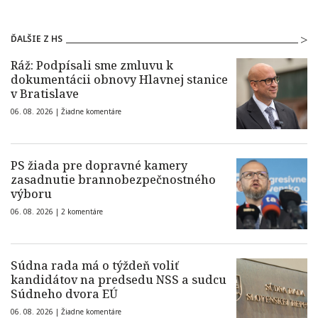
ĎALŠIE Z HS
Ráž: Podpísali sme zmluvu k
dokumentácii obnovy Hlavnej stanice
v Bratislave
06. 08. 2026 |
Žiadne komentáre
PS žiada pre dopravné kamery
zasadnutie brannobezpečnostného
výboru
06. 08. 2026 |
2 komentáre
Súdna rada má o týždeň voliť
kandidátov na predsedu NSS a sudcu
Súdneho dvora EÚ
06. 08. 2026 |
Žiadne komentáre