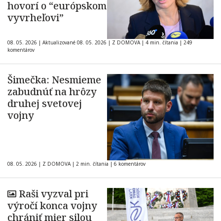
hovorí o “európskom
vyvrheľovi”
08. 05. 2026
|
Aktualizované 08. 05. 2026
|
Z DOMOVA
|
4 min. čítania
|
249
komentárov
Šimečka: Nesmieme
zabudnúť na hrôzy
druhej svetovej
vojny
08. 05. 2026
|
Z DOMOVA
|
2 min. čítania
|
6 komentárov
Raši vyzval pri
výročí konca vojny
chrániť mier silou