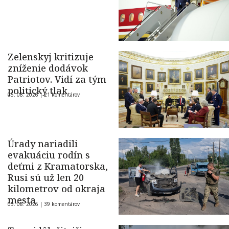
Zelenskyj kritizuje
zníženie dodávok
Patriotov. Vidí za tým
politický tlak
05. 08. 2026 |
21 komentárov
Úrady nariadili
evakuáciu rodín s
deťmi z Kramatorska,
Rusi sú už len 20
kilometrov od okraja
mesta
05. 08. 2026 |
39 komentárov