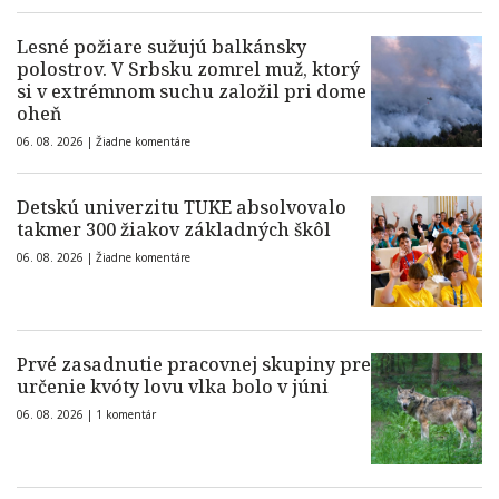
Lesné požiare sužujú balkánsky
polostrov. V Srbsku zomrel muž, ktorý
si v extrémnom suchu založil pri dome
oheň
06. 08. 2026 |
Žiadne komentáre
Detskú univerzitu TUKE absolvovalo
takmer 300 žiakov základných škôl
06. 08. 2026 |
Žiadne komentáre
Prvé zasadnutie pracovnej skupiny pre
určenie kvóty lovu vlka bolo v júni
06. 08. 2026 |
1 komentár