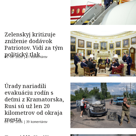
Zelenskyj kritizuje
zníženie dodávok
Patriotov. Vidí za tým
politický tlak
05. 08. 2026 |
21 komentárov
Úrady nariadili
evakuáciu rodín s
deťmi z Kramatorska,
Rusi sú už len 20
kilometrov od okraja
mesta
05. 08. 2026 |
39 komentárov