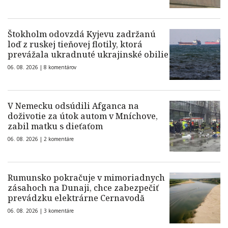
Štokholm odovzdá Kyjevu zadržanú
loď z ruskej tieňovej flotily, ktorá
prevážala ukradnuté ukrajinské obilie
06. 08. 2026 |
8 komentárov
V Nemecku odsúdili Afganca na
doživotie za útok autom v Mníchove,
zabil matku s dieťaťom
06. 08. 2026 |
2 komentáre
Rumunsko pokračuje v mimoriadnych
zásahoch na Dunaji, chce zabezpečiť
prevádzku elektrárne Cernavodă
06. 08. 2026 |
3 komentáre