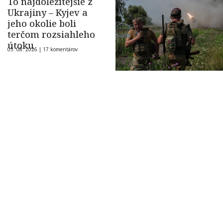
To najdôležitejšie z
Ukrajiny – Kyjev a
jeho okolie boli
terčom rozsiahleho
útoku
05. 08. 2026 |
17 komentárov