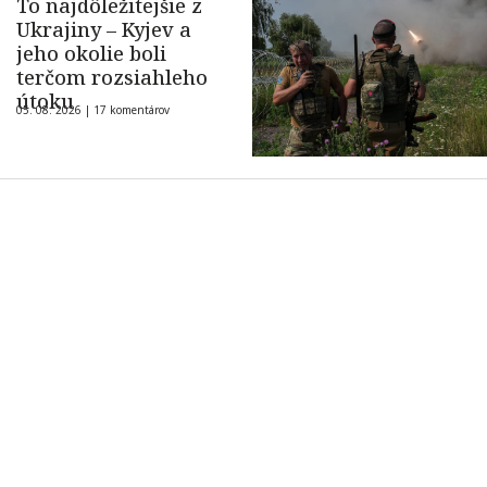
To najdôležitejšie z
Ukrajiny – Kyjev a
jeho okolie boli
terčom rozsiahleho
útoku
05. 08. 2026 |
17 komentárov