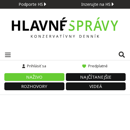
Podporte HS
Inzerujte na HS
Prihlásiť sa
Predplatné
NAŽIVO
NAJČÍTANEJŠIE
ROZHOVORY
VIDEÁ