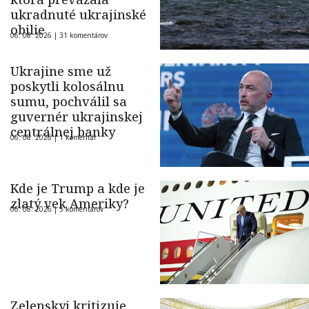
ukradnuté ukrajinské
obilie
06. 08. 2026 |
31 komentárov
Ukrajine sme už
poskytli kolosálnu
sumu, pochválil sa
guvernér ukrajinskej
centrálnej banky
06. 08. 2026 |
1 komentár
Kde je Trump a kde je
zlatý vek Ameriky?
06. 08. 2026 |
5 komentárov
Zelenskyj kritizuje