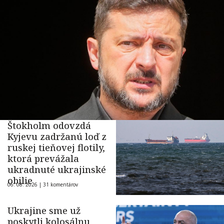
Štokholm odovzdá
Kyjevu zadržanú loď z
ruskej tieňovej flotily,
ktorá prevážala
ukradnuté ukrajinské
obilie
06. 08. 2026 |
31 komentárov
Ukrajine sme už
poskytli kolosálnu