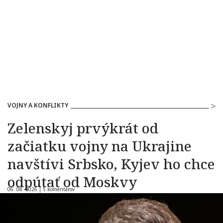
VOJNY A KONFLIKTY
Zelenskyj prvýkrát od
začiatku vojny na Ukrajine
navštívi Srbsko, Kyjev ho chce
odpútať od Moskvy
06. 08. 2026 |
5 komentárov