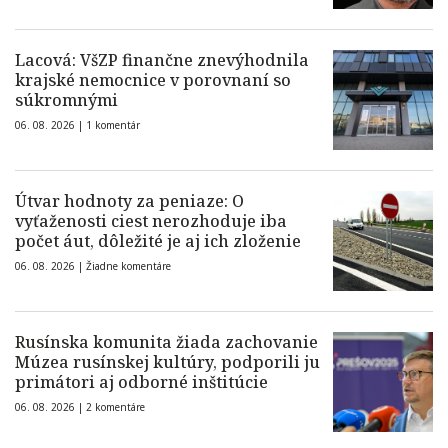
Lacová: VšZP finančne znevýhodnila
krajské nemocnice v porovnaní so
súkromnými
06. 08. 2026 |
1 komentár
Útvar hodnoty za peniaze: O
vyťaženosti ciest nerozhoduje iba
počet áut, dôležité je aj ich zloženie
06. 08. 2026 |
Žiadne komentáre
Rusínska komunita žiada zachovanie
Múzea rusínskej kultúry, podporili ju
primátori aj odborné inštitúcie
06. 08. 2026 |
2 komentáre