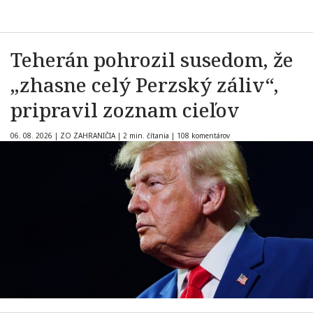
Teherán pohrozil susedom, že
„zhasne celý Perzský záliv“,
pripravil zoznam cieľov
06. 08. 2026
|
ZO ZAHRANIČIA
|
2 min. čítania
|
108 komentárov