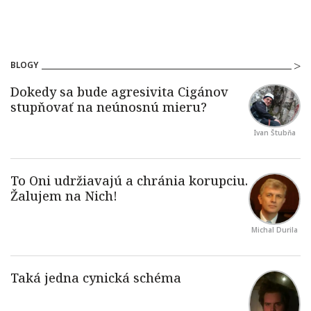
BLOGY
Ivan Štubňa
Michal Durila