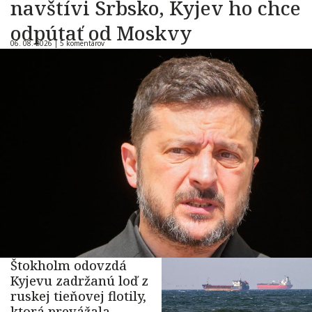
navštívi Srbsko, Kyjev ho chce
odpútať od Moskvy
06. 08. 2026 |
5 komentárov
Štokholm odovzdá
Kyjevu zadržanú loď z
ruskej tieňovej flotily,
ktorá prevážala