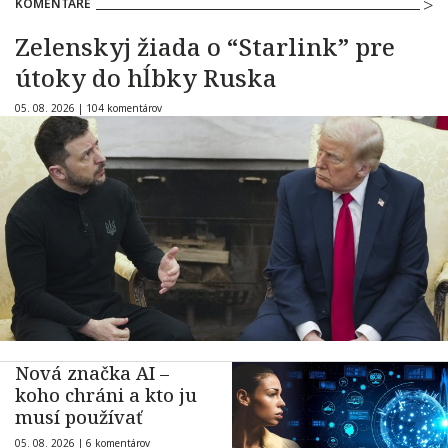
KOMENTÁRE
Zelenskyj žiada o “Starlink” pre
útoky do hĺbky Ruska
05. 08. 2026 |
104 komentárov
Nová značka AI –
koho chráni a kto ju
musí používať
05. 08. 2026 |
6 komentárov