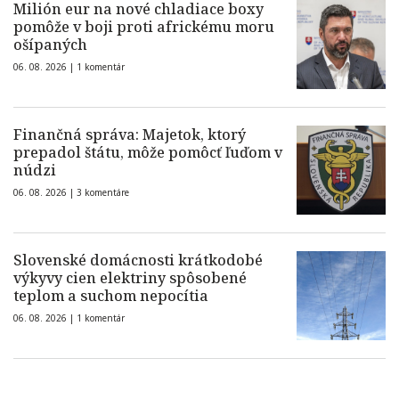
Milión eur na nové chladiace boxy
pomôže v boji proti africkému moru
ošípaných
06. 08. 2026 |
1 komentár
Finančná správa: Majetok, ktorý
prepadol štátu, môže pomôcť ľuďom v
núdzi
06. 08. 2026 |
3 komentáre
Slovenské domácnosti krátkodobé
výkyvy cien elektriny spôsobené
teplom a suchom nepocítia
06. 08. 2026 |
1 komentár