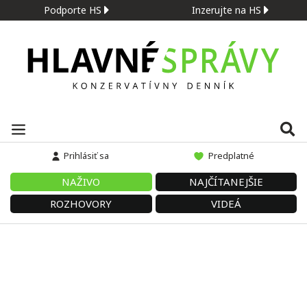
Podporte HS
Inzerujte na HS
Prihlásiť sa
Predplatné
NAŽIVO
NAJČÍTANEJŠIE
ROZHOVORY
VIDEÁ