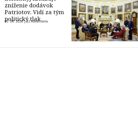
zníženie dodávok
Patriotov. Vidí za tým
politický tlak
05. 08. 2026 |
22 komentárov