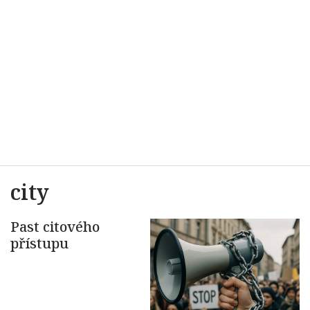
city
Past citového
přístupu