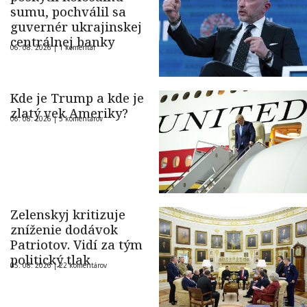
sumu, pochválil sa
guvernér ukrajinskej
centrálnej banky
06. 08. 2026 |
1 komentár
Kde je Trump a kde je
zlatý vek Ameriky?
06. 08. 2026 |
5 komentárov
Zelenskyj kritizuje
zníženie dodávok
Patriotov. Vidí za tým
politický tlak
05. 08. 2026 |
22 komentárov