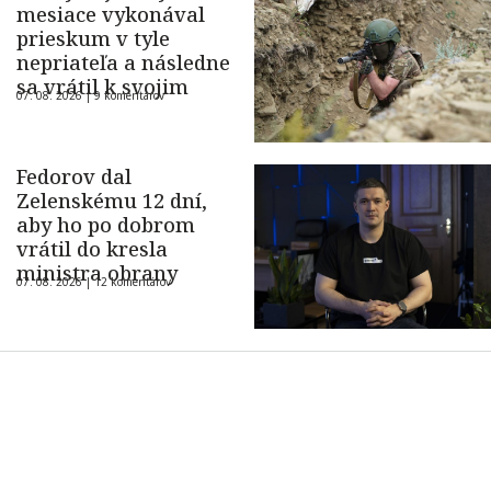
mesiace vykonával
prieskum v tyle
nepriateľa a následne
sa vrátil k svojim
07. 08. 2026 |
9 komentárov
Fedorov dal
Zelenskému 12 dní,
aby ho po dobrom
vrátil do kresla
ministra obrany
07. 08. 2026 |
12 komentárov