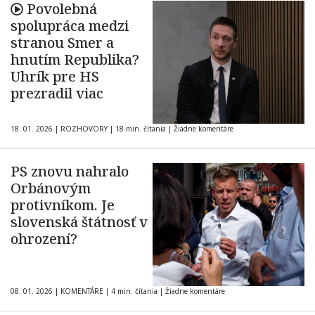
Povolebná
spolupráca medzi
stranou Smer a
hnutím Republika?
Uhrík pre HS
prezradil viac
18. 01. 2026
|
ROZHOVORY
|
18 min. čítania
|
Žiadne komentáre
PS znovu nahralo
Orbánovým
protivníkom. Je
slovenská štátnosť v
ohrození?
08. 01. 2026
|
KOMENTÁRE
|
4 min. čítania
|
Žiadne komentáre