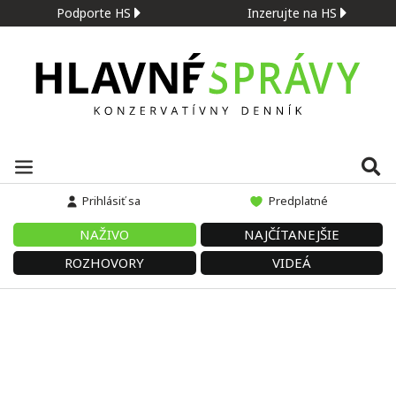
Podporte HS
Inzerujte na HS
Prihlásiť sa
Predplatné
NAŽIVO
NAJČÍTANEJŠIE
ROZHOVORY
VIDEÁ