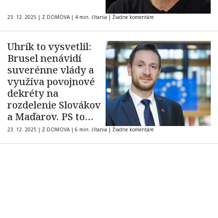
23. 12. 2025
|
Z DOMOVA
|
4 min. čítania
|
Žiadne komentáre
Uhrík to vysvetlil:
Brusel nenávidí
suverénne vlády a
využíva povojnové
dekréty na
rozdelenie Slovákov
a Maďarov. PS to
použilo ako pascu
23. 12. 2025
|
Z DOMOVA
|
6 min. čítania
|
Žiadne komentáre