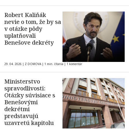
Robert Kaliňák
nevie o tom, že by sa
v otázke pôdy
uplatňovali
Benešove dekréty
29. 04. 2026
|
Z DOMOVA
|
1 min. čítania
|
1 komentár
Ministerstvo
spravodlivosti:
Otázky súvisiace s
Benešovými
dekrétmi
predstavujú
uzavretú kapitolu