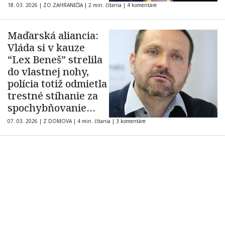
18. 03. 2026
|
ZO ZAHRANIČIA
|
2 min. čítania
|
4 komentáre
Maďarská aliancia:
Vláda si v kauze
“Lex Beneš” strelila
do vlastnej nohy,
polícia totiž odmietla
trestné stíhanie za
spochybňovanie
Benešových
07. 03. 2026
|
Z DOMOVA
|
4 min. čítania
|
3 komentáre
dekrétov