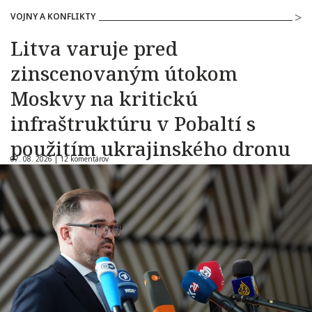
VOJNY A KONFLIKTY
Litva varuje pred
zinscenovaným útokom
Moskvy na kritickú
infraštruktúru v Pobaltí s
použitím ukrajinského dronu
07. 08. 2026 |
12 komentárov