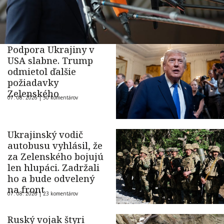
Podpora Ukrajiny v
USA slabne. Trump
odmietol ďalšie
požiadavky
Zelenského
07. 08. 2026 |
50 komentárov
Ukrajinský vodič
autobusu vyhlásil, že
za Zelenského bojujú
len hlupáci. Zadržali
ho a bude odvelený
na front
07. 08. 2026 |
23 komentárov
Ruský vojak štyri