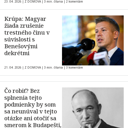
23. 04. 2026
|
Z DOMOVA
|
3 min. čítania
|
2 komentáre
Krúpa: Magyar
žiada zrušenie
trestného činu v
súvislosti s
Benešovými
dekrétmi
21. 04. 2026
|
Z DOMOVA
|
3 min. čítania
|
3 komentáre
Čo robiť? Bez
splnenia tejto
podmienky by som
sa neunúval v tejto
otázke ani otočiť sa
smerom k Budapešti,