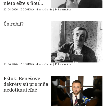
nieto ešte s ňou
rokovať, píše
20. 04. 2026
|
Z DOMOVA
|
4 min. čítania
|
14 komentárov
historik
Čo robiť?
19. 04. 2026
|
Z DOMOVA
|
4 min. čítania
|
11 komentárov
Eštok: Benešove
dekréty sú pre mňa
nedotknuteľné