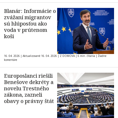
Blanár: Informácie o
zvážaní migrantov
sú hlúposťou ako
voda v prútenom
koši
16. 04. 2026
|
Aktualizované 16. 04. 2026
|
Z DOMOVA
|
6 min. čítania
|
Žiadne
komentáre
Europoslanci riešili
Benešove dekréty a
novelu Trestného
zákona, zazneli
obavy o právny štát