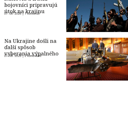
bojovníci pripravujú
útok na krajinu
07. 08. 2026 |
1 komentár
Na Ukrajine došli na
ďalší spôsob
vyberania výpalného
07. 08. 2026 |
2 komentáre