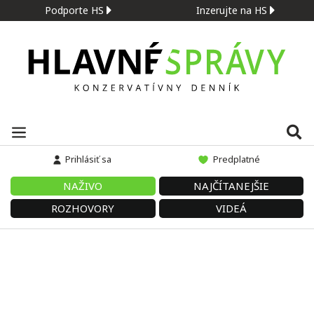
Podporte HS
Inzerujte na HS
Prihlásiť sa
Predplatné
NAŽIVO
NAJČÍTANEJŠIE
ROZHOVORY
VIDEÁ