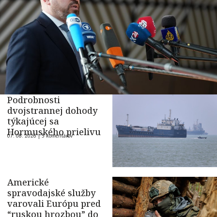
Podrobnosti
dvojstrannej dohody
týkajúcej sa
Hormuského prielivu
07. 08. 2026 |
5 komentárov
Americké
spravodajské služby
varovali Európu pred
“ruskou hrozbou” do