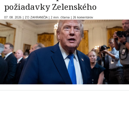
požiadavky Zelenského
07. 08. 2026
|
ZO ZAHRANIČIA
|
2 min. čítania
|
26 komentárov