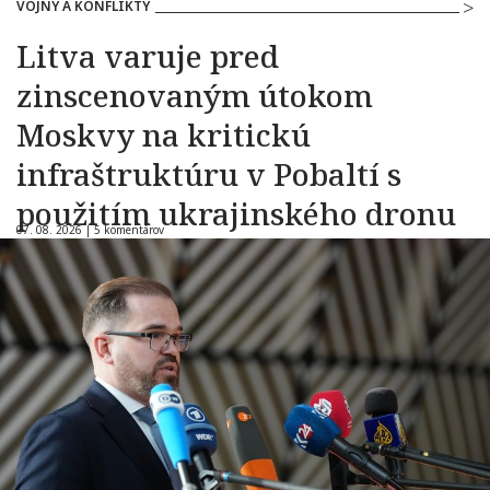
VOJNY A KONFLIKTY
Litva varuje pred
zinscenovaným útokom
Moskvy na kritickú
infraštruktúru v Pobaltí s
použitím ukrajinského dronu
07. 08. 2026 |
5 komentárov