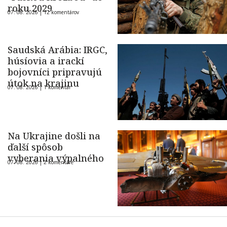
roku 2029
07. 08. 2026 |
12 komentárov
Saudská Arábia: IRGC,
húsíovia a irackí
bojovníci pripravujú
útok na krajinu
07. 08. 2026 |
1 komentár
Na Ukrajine došli na
ďalší spôsob
vyberania výpalného
07. 08. 2026 |
2 komentáre