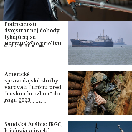
Podrobnosti
dvojstrannej dohody
týkajúcej sa
Hormuského prielivu
07. 08. 2026 |
5 komentárov
Americké
spravodajské služby
varovali Európu pred
“ruskou hrozbou” do
roku 2029
07. 08. 2026 |
12 komentárov
Saudská Arábia: IRGC,
húsíovia a irackí