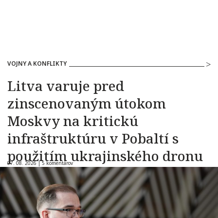
VOJNY A KONFLIKTY
Litva varuje pred
zinscenovaným útokom
Moskvy na kritickú
infraštruktúru v Pobaltí s
použitím ukrajinského dronu
07. 08. 2026 |
5 komentárov