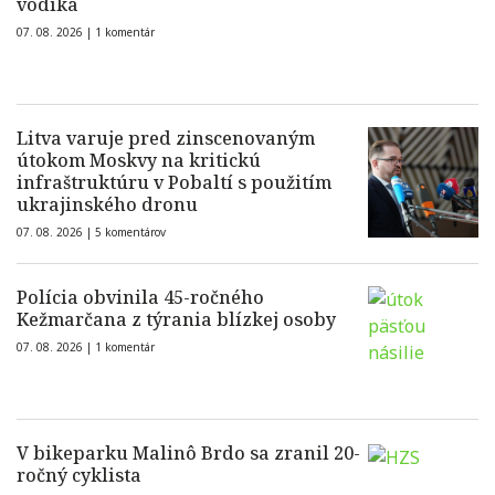
vodíka
07. 08. 2026 |
1 komentár
Litva varuje pred zinscenovaným
útokom Moskvy na kritickú
infraštruktúru v Pobaltí s použitím
ukrajinského dronu
07. 08. 2026 |
5 komentárov
Polícia obvinila 45-ročného
Kežmarčana z týrania blízkej osoby
07. 08. 2026 |
1 komentár
V bikeparku Malinô Brdo sa zranil 20-
ročný cyklista