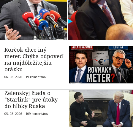
Korčok chce iný
meter. Chýba odpoveď
na najdôležitejšiu
otázku
06. 08. 2026 |
19 komentárov
Zelenskyj žiada o
“Starlink” pre útoky
do hĺbky Ruska
05. 08. 2026 |
109 komentárov