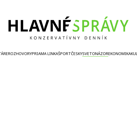
TÁRE
ROZHOVORY
PRIAMA LINKA
ŠPORT
ČESKY
SVETONÁZOR
EKONOMIKA
KU