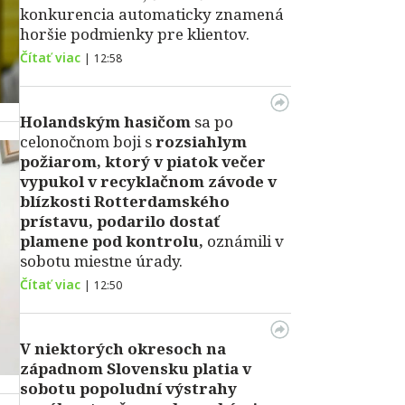
konkurencia automaticky znamená
horšie podmienky pre klientov.
Čítať viac
|
12:58
Holandským hasičom
sa po
celonočnom boji s
rozsiahlym
požiarom, ktorý v piatok večer
vypukol v recyklačnom závode v
blízkosti Rotterdamského
prístavu, podarilo dostať
plamene pod kontrolu,
oznámili v
sobotu miestne úrady.
Čítať viac
|
12:50
V niektorých okresoch na
západnom Slovensku platia v
sobotu popoludní výstrahy