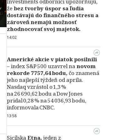
Investments odborníci upozorňujú,
že
bez tvorby úspor sa ľudia
dostávajú do finančného stresu a
zároveň nemajú možnosť
zhodnocovať svoj majetok.
14:02
Americké akcie v piatok posilnili
– index S&P 500 uzavrel na
novom
rekorde 7757,64 bodu,
čo znamená
jeho najlepší týždeň od apríla.
Nasdaq vzrástol o 1,3 %
na 26 690,62 bodu a Dow Jones
pridal 0,28 % na 54 036,93 bodu,
informovala CNBC.
13:58
Sicílska
Etna,
jeden z