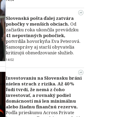
Slovenská pošta ďalej zatvára
pobočky v menších obciach.
Od
začiatku roka ukončila prevádzku
41 nepovinných pobočiek,
potvrdila hovorkyňa Eva Peterová.
Samosprávy aj starší obyvatelia
kritizujú obmedzovanie služieb.
14:02
Investovaniu na Slovensku bráni
nielen strach z rizika. Až 40 %
ľudí tvrdí, že nemá z čoho
investovať, a rovnaký podiel
domácností má len minimálnu
alebo žiadnu finančnú rezervu.
Podľa prieskumu Across Private