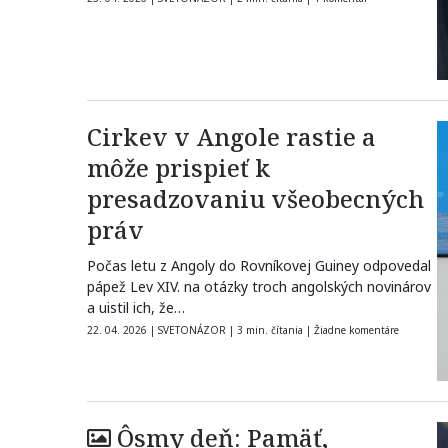
Cirkev v Angole rastie a
môže prispieť k
presadzovaniu všeobecných
práv
Počas letu z Angoly do Rovníkovej Guiney odpovedal
pápež Lev XIV. na otázky troch angolských novinárov
a uistil ich, že…
22. 04. 2026
|
SVETONÁZOR
|
3 min. čítania
|
Žiadne komentáre
Ôsmy deň: Pamäť,