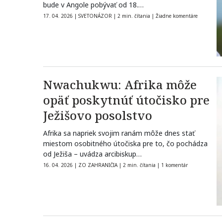
bude v Angole pobývať od 18.…
17. 04. 2026
|
SVETONÁZOR
|
2 min. čítania
|
Žiadne komentáre
Nwachukwu: Afrika môže
opäť poskytnúť útočisko pre
Ježišovo posolstvo
Afrika sa napriek svojim ranám môže dnes stať
miestom osobitného útočiska pre to, čo pochádza
od Ježiša – uvádza arcibiskup…
16. 04. 2026
|
ZO ZAHRANIČIA
|
2 min. čítania
|
1 komentár