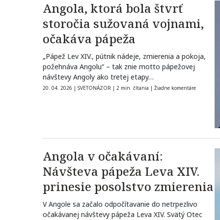
Angola, ktorá bola štvrť
storočia sužovaná vojnami,
očakáva pápeža
„Pápež Lev XIV., pútnik nádeje, zmierenia a pokoja,
požehnáva Angolu“ – tak znie motto pápežovej
návštevy Angoly ako tretej etapy…
20. 04. 2026
|
SVETONÁZOR
|
2 min. čítania
|
Žiadne komentáre
Angola v očakávaní:
Návšteva pápeža Leva XIV.
prinesie posolstvo zmierenia
V Angole sa začalo odpočítavanie do netrpezlivo
očakávanej návštevy pápeža Leva XIV. Svätý Otec