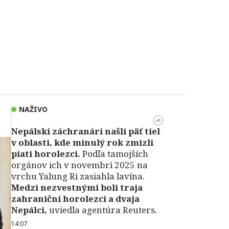
NAŽIVO
Nepálski záchranári našli päť tiel
v oblasti, kde minulý rok zmizli
piati horolezci.
Podľa tamojších
orgánov ich v novembri 2025 na
vrchu Yalung Ri zasiahla lavína.
Medzi nezvestnými boli traja
zahraniční horolezci a dvaja
Nepálci,
uviedla agentúra Reuters.
14:07