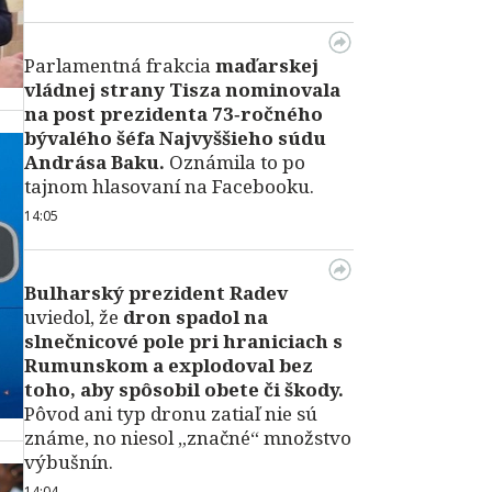
Parlamentná frakcia
maďarskej
vládnej strany Tisza nominovala
na post prezidenta 73‑ročného
bývalého šéfa Najvyššieho súdu
Andrása Baku.
Oznámila to po
tajnom hlasovaní na Facebooku.
14:05
Bulharský prezident Radev
uviedol, že
dron spadol na
slnečnicové pole pri hraniciach s
Rumunskom a explodoval bez
toho, aby spôsobil obete či škody.
Pôvod ani typ dronu zatiaľ nie sú
známe, no niesol „značné“ množstvo
výbušnín.
14:04