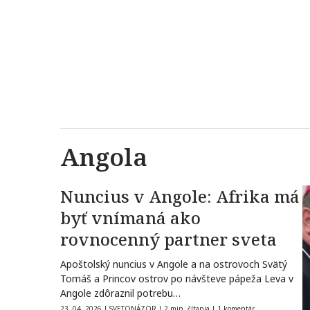
Angola
Nuncius v Angole: Afrika má
byť vnímaná ako
rovnocenný partner sveta
Apoštolský nuncius v Angole a na ostrovoch Svätý
Tomáš a Princov ostrov po návšteve pápeža Leva v
Angole zdôraznil potrebu…
23. 04. 2026
|
SVETONÁZOR
|
2 min. čítania
|
1 komentár