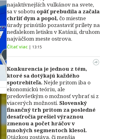
najaktívnejších vulkánov na svete,
sa v sobotu
opäť prebudila a začala
chrliť dym a popol,
čo miestne
úrady prinútilo pozastaviť prílety na
neďalekom letisku v Katánii, druhom
najväčšom meste ostrova.
Čítať viac
|
13:15
Konkurencia je jednou z tém,
ktoré sa dotýkajú každého
spotrebiteľa.
Nejde pritom iba o
ekonomickú teóriu, ale
predovšetkým o možnosť vybrať si z
viacerých možností.
Slovenský
finančný trh pritom za posledné
desaťročia prešiel výraznou
zmenou a počet hráčov v
mnohých segmentoch klesol.
Otázkou zostáva, či menšia