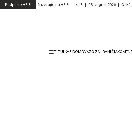
Podporte HS
Inzerujte na HS
14:13
|
08. august 2026
|
Oskár
TITULKA
Z DOMOVA
ZO ZAHRANIČIA
KOMEN