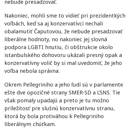
nebude presadzovať.
Nakoniec, mohli sme to vidieť pri prezidentkých
voľbách, keď sa aj konzervatívci nechali
obalamutiť Čaputovou, že nebude presadzovať
liberálne hodnoty, no nakoniec jej slovná
podpora LGBTI hnutiu, či obštrukcie okolo
istanbulského dohovoru ukázali presný opak a
konzervatívny volič by si mal uvedomiť, že jeho
voľba nebola správna.
Okrem Pellegriniho a jeho ľudí sú v parlamente
ešte dve opozičné strany SMER-SD a ĽSNS. Tie
však pomaly upadajú a preto je tu možno
príležitosť pre slušnú konzervatívnu stranu,
ktorá by bola protiváhou k Pellegriniho
liberálnym chúťkam.