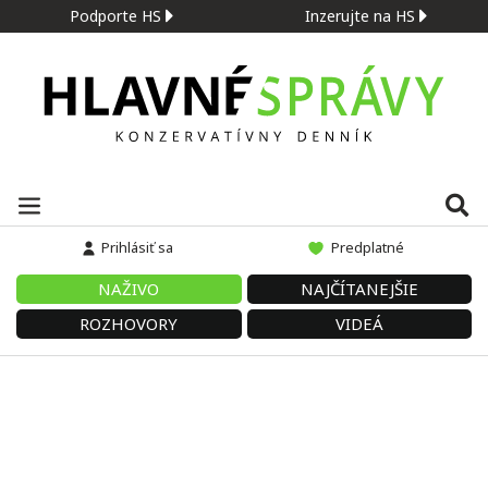
Podporte HS
Inzerujte na HS
Prihlásiť sa
Predplatné
NAŽIVO
NAJČÍTANEJŠIE
ROZHOVORY
VIDEÁ