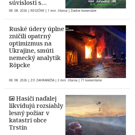
súvislosti s
automobilovými
08. 08. 2026
|
REGIÓNY
|
1 min. čítania
|
Žiadne komentáre
pretekmi
Ruské údery úplne
zničili opatrný
optimizmus na
Ukrajine, smúti
nemecký analytik
Röpcke
08. 08. 2026
|
ZO ZAHRANIČIA
|
2 min. čítania
|
77 komentárov
Hasiči naďalej
likvidujú rozsiahly
lesný požiar v
katastri obce
Trstín