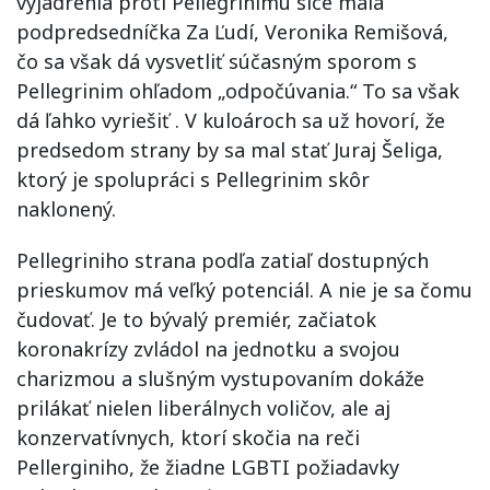
vyjadrenia proti Pellegrinimu síce mala
podpredsedníčka Za Ľudí, Veronika Remišová,
čo sa však dá vysvetliť súčasným sporom s
Pellegrinim ohľadom „odpočúvania.“ To sa však
dá ľahko vyriešiť . V kuloároch sa už hovorí, že
predsedom strany by sa mal stať Juraj Šeliga,
ktorý je spolupráci s Pellegrinim skôr
naklonený.
Pellegriniho strana podľa zatiaľ dostupných
prieskumov má veľký potenciál. A nie je sa čomu
čudovať. Je to bývalý premiér, začiatok
koronakrízy zvládol na jednotku a svojou
charizmou a slušným vystupovaním dokáže
prilákať nielen liberálnych voličov, ale aj
konzervatívnych, ktorí skočia na reči
Pellerginiho, že žiadne LGBTI požiadavky