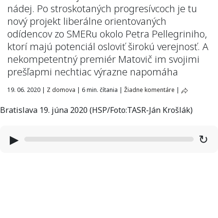
nádej. Po stroskotaných progresívcoch je tu
nový projekt liberálne orientovaných
odídencov zo SMERu okolo Petra Pellegriniho,
ktorí majú potenciál osloviť širokú verejnosť. A
nekompetentný premiér Matovič im svojimi
prešľapmi nechtiac výrazne napomáha
19. 06. 2020
|
Z domova
|
6 min. čítania
|
Žiadne komentáre
|
Bratislava 19. júna 2020 (HSP/Foto:TASR-Ján Krošlák)
▶
↻