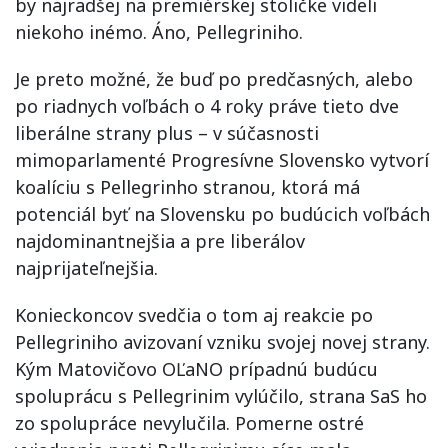
by najradšej na premiérskej stoličke videli
niekoho inémo. Áno, Pellegriniho.
Je preto možné, že buď po predčasných, alebo
po riadnych voľbách o 4 roky práve tieto dve
liberálne strany plus – v súčasnosti
mimoparlamenté Progresívne Slovensko vytvorí
koalíciu s Pellegrinho stranou, ktorá má
potenciál byť na Slovensku po budúcich voľbách
najdominantnejšia a pre liberálov
najprijateľnejšia.
Konieckoncov svedčia o tom aj reakcie po
Pellegriniho avizovaní vzniku svojej novej strany.
Kým Matovičovo OĽaNO prípadnú budúcu
spoluprácu s Pellegrinim vylúčilo, strana SaS ho
zo spolupráce nevylučila. Pomerne ostré