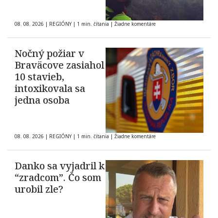
08. 08. 2026
|
REGIÓNY
|
1 min. čítania
|
Žiadne komentáre
Nočný požiar v
Braväcove zasiahol
10 stavieb,
intoxikovala sa
jedna osoba
08. 08. 2026
|
REGIÓNY
|
1 min. čítania
|
Žiadne komentáre
Danko sa vyjadril k
“zradcom”. Čo som
urobil zle?