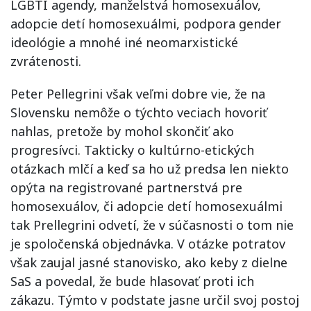
LGBTI agendy, manželstvá homosexuálov,
adopcie detí homosexuálmi, podpora gender
ideológie a mnohé iné neomarxistické
zvrátenosti.
Peter Pellegrini však veľmi dobre vie, že na
Slovensku nemôže o týchto veciach hovoriť
nahlas, pretože by mohol skončiť ako
progresívci. Takticky o kultúrno-etických
otázkach mlčí a keď sa ho už predsa len niekto
opýta na registrované partnerstvá pre
homosexuálov, či adopcie detí homosexuálmi
tak Prellegrini odvetí, že v súčasnosti o tom nie
je spoločenská objednávka. V otázke potratov
však zaujal jasné stanovisko, ako keby z dielne
SaS a povedal, že bude hlasovať proti ich
zákazu. Týmto v podstate jasne určil svoj postoj