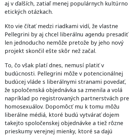
aj v ďalších, zatiaľ menej populárnych kultúrno
etických otázkach.
Kto vie čítať medzi riadkami vidí, že vlastne
Pellegrini by aj chcel liberálnu agendu presadiť
len jednoducho nemôže pretože by jeho nový
projekt skončil ešte skôr než začal.
To, čo však platí dnes, nemusí platiť v
budúcnosti. Pellegrini môže v potencionálnej
budúcej vláde s liberálnymi stranami povedať,
že spoločenská objednávka sa zmenila a volá
napríklad po registrovaných partnerstvách pre
homosexuálov. Dopomôcť mu k tomu môžu
liberálne médiá, ktoré budú vytvárať dojem
takejto spoločenskej objednávke a tiež rôzne
prieskumy verejnej mienky, ktoré sa dajú