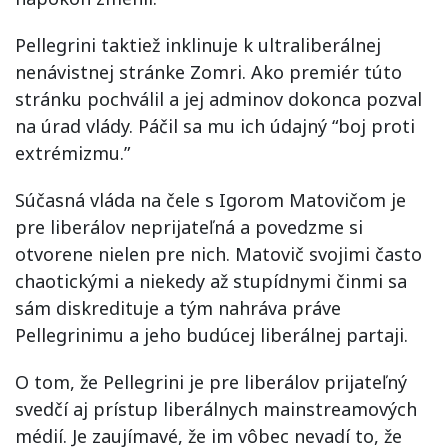
Pellegrini taktiež inklinuje k ultraliberálnej
nenávistnej stránke Zomri. Ako premiér túto
stránku pochválil a jej adminov dokonca pozval
na úrad vlády. Páčil sa mu ich údajný “boj proti
extrémizmu.”
Súčasná vláda na čele s Igorom Matovičom je
pre liberálov neprijateľná a povedzme si
otvorene nielen pre nich. Matovič svojimi často
chaotickými a niekedy až stupídnymi činmi sa
sám diskredituje a tým nahráva práve
Pellegrinimu a jeho budúcej liberálnej partaji.
O tom, že Pellegrini je pre liberálov prijateľný
svedčí aj prístup liberálnych mainstreamových
médií. Je zaujímavé, že im vôbec nevadí to, že