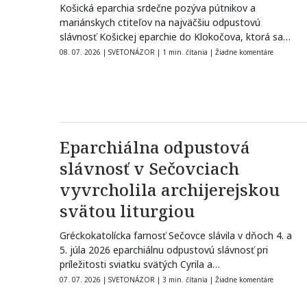
Košická eparchia srdečne pozýva pútnikov a
mariánskych ctiteľov na najväčšiu odpustovú
slávnosť Košickej eparchie do Klokočova, ktorá sa
uskutoční počas víkendu 15. – 16.…
08. 07. 2026
|
SVETONÁZOR
|
1 min. čítania
|
Žiadne komentáre
Eparchiálna odpustová
slávnosť v Sečovciach
vyvrcholila archijerejskou
svätou liturgiou
Gréckokatolícka farnosť Sečovce slávila v dňoch 4. a
5. júla 2026 eparchiálnu odpustovú slávnosť pri
príležitosti sviatku svätých Cyrila a…
07. 07. 2026
|
SVETONÁZOR
|
3 min. čítania
|
Žiadne komentáre