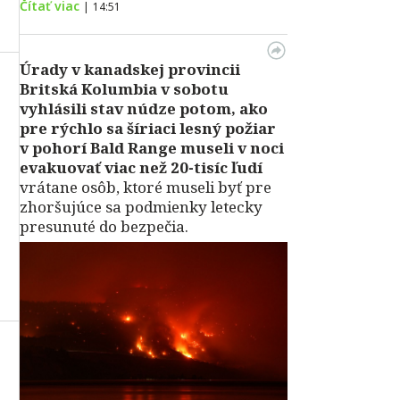
Čítať viac
|
14:51
Úrady v kanadskej provincii
Britská Kolumbia v sobotu
vyhlásili stav núdze potom, ako
pre rýchlo sa šíriaci lesný požiar
v pohorí Bald Range museli v noci
evakuovať viac než 20-tisíc ľudí
vrátane osôb, ktoré museli byť pre
zhoršujúce sa podmienky letecky
presunuté do bezpečia.