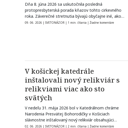
Dňa 8. júna 2026 sa uskutočnila posledná
protopresbyterská porada kňazov tohto cirkevného
roka. Záverečné stretnutia bývajú obyčajne iné, ako
„tradičné“.…
09. 06. 2026
|
SVETONÁZOR
|
1 min. čítania
|
Žiadne komentáre
V košickej katedrále
inštalovali nový relikviár s
relikviami viac ako sto
svätých
V nedeľu 31. mája 2026 bol v Katedrálnom chráme
Narodenia Presvätej Bohorodičky v Košiciach
slávnostne inštalovaný nový relikviár obsahujúci
relikvie…
02. 06. 2026
|
SVETONÁZOR
|
2 min. čítania
|
Žiadne komentáre