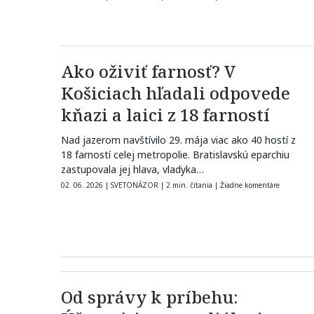
Ako oživiť farnosť? V
Košiciach hľadali odpovede
kňazi a laici z 18 farností
Nad jazerom navštívilo 29. mája viac ako 40 hostí z
18 farností celej metropolie. Bratislavskú eparchiu
zastupovala jej hlava, vladyka…
02. 06. 2026
|
SVETONÁZOR
|
2 min. čítania
|
Žiadne komentáre
Od správy k príbehu: