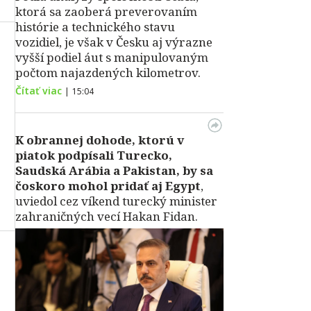
ktorá sa zaoberá preverovaním
histórie a technického stavu
vozidiel, je však v Česku aj výrazne
vyšší podiel áut s manipulovaným
počtom najazdených kilometrov.
Čítať viac
|
15:04
K obrannej dohode, ktorú v
piatok podpísali Turecko,
Saudská Arábia a Pakistan, by sa
čoskoro mohol pridať aj Egypt
,
uviedol cez víkend turecký minister
zahraničných vecí Hakan Fidan.