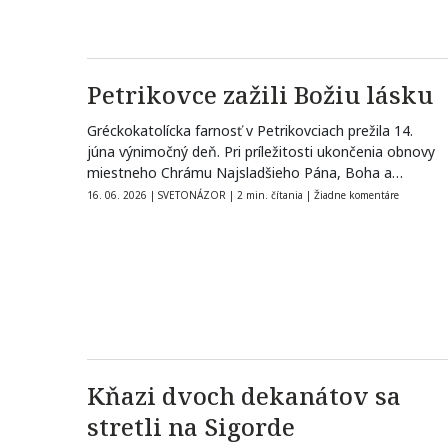
Petrikovce zažili Božiu lásku
Gréckokatolícka farnosť v Petrikovciach prežila 14.
júna výnimočný deň. Pri príležitosti ukončenia obnovy
miestneho Chrámu Najsladšieho Pána, Boha a
Spasiteľa…
16. 06. 2026
|
SVETONÁZOR
|
2 min. čítania
|
Žiadne komentáre
Kňazi dvoch dekanátov sa
stretli na Sigorde