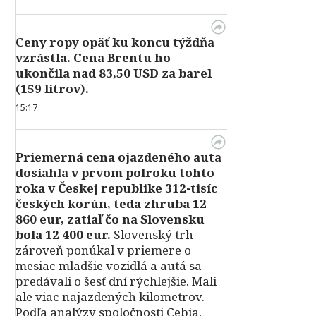
Ceny ropy opäť ku koncu týždňa
vzrástla. Cena Brentu ho
ukončila nad 83,50 USD za barel
(159 litrov).
15:17
Priemerná cena ojazdeného auta
dosiahla v prvom polroku tohto
roka v Českej republike 312-tisíc
českých korún, teda zhruba 12
860 eur, zatiaľ čo na Slovensku
bola 12 400 eur.
Slovenský trh
zároveň ponúkal v priemere o
mesiac mladšie vozidlá a autá sa
predávali o šesť dní rýchlejšie. Mali
ale viac najazdených kilometrov.
Podľa analýzy spoločnosti Cebia,