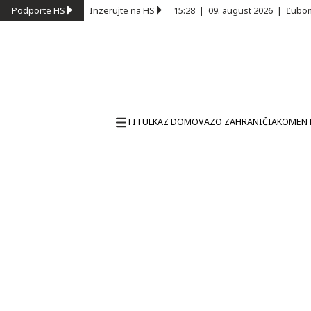
Podporte HS
Inzerujte na HS
15:28
|
09. august 2026
|
Ľubom
TITULKA
Z DOMOVA
ZO ZAHRANIČIA
KOMEN