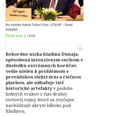
Na snímke Hakan Fidan/ Foto: SITA/AP – Raad
Adayleh
Čítať viac
|
14:59
Rekordne nízka hladina Dunaja,
spôsobená intenzívnym suchom v
dôsledku extrémnych horúčav,
vedie nielen k problémom s
prevádzkou elektrární a riečnou
plavbou, ale odhaľuje tiež
historické artefakty
v podobe
lodných vrakov z čias druhej
svetovej vojny, ktoré sa zvyčajne
nachádzajú ukryté hlboko pod
hladinou.