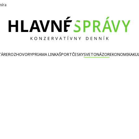
íra
TÁRE
ROZHOVORY
PRIAMA LINKA
ŠPORT
ČESKY
SVETONÁZOR
EKONOMIKA
KU