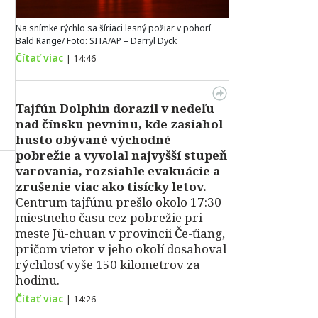
Na snímke rýchlo sa šíriaci lesný požiar v pohorí
Bald Range/ Foto: SITA/AP – Darryl Dyck
Čítať viac
|
14:46
Tajfún Dolphin dorazil v nedeľu
nad čínsku pevninu, kde zasiahol
husto obývané východné
pobrežie a vyvolal najvyšší stupeň
varovania, rozsiahle evakuácie a
zrušenie viac ako tisícky letov.
Centrum tajfúnu prešlo okolo 17:30
miestneho času cez pobrežie pri
meste Jü-chuan v provincii Če-ťiang,
pričom vietor v jeho okolí dosahoval
rýchlosť vyše 150 kilometrov za
hodinu.
Čítať viac
|
14:26