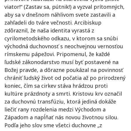
viator!“ (Zastav sa, pútnik!) a vyzval prítomných,
aby sa v dnešnom náhlivom svete zastavili a
zahľadeli do tváre večnosti. Arcibiskup
zdôraznil, že naša identita vyrastá z
cyrilometodského odkazu, v ktorom sa snúbi
východná duchovnosť s neochvejnou vernosťou
rímskemu pápežovi. Pripomenul, že každé
ľudské zákonodarstvo musí byť postavené na
Božej pravde, a dôrazne poukázal na povinnosť
chrániť ľudský život od počatia až po prirodzený
koniec, čím sa cirkev stáva hrádzou proti
kultúre prázdnoty a smrti. Kristovu krv označil
za duchovnú transfúziu, ktorá jediná dokáže
liečiť rany rozdelenia medzi Východom a
Západom a napĺňať nás novou životnou silou.
Podľa jeho slov sme všetci duchovne „z