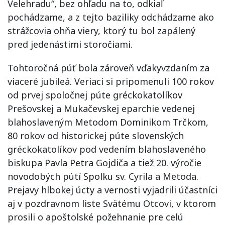
Velehradu“, bez ohľadu na to, odkiaľ
pochádzame, a z tejto baziliky odchádzame ako
strážcovia ohňa viery, ktorý tu bol zapálený
pred jedenástimi storočiami.
Tohtoročná púť bola zároveň vďakyvzdaním za
viaceré jubileá. Veriaci si pripomenuli 100 rokov
od prvej spoločnej púte gréckokatolíkov
Prešovskej a Mukačevskej eparchie vedenej
blahoslaveným Metodom Dominikom Trčkom,
80 rokov od historickej púte slovenských
gréckokatolíkov pod vedením blahoslaveného
biskupa Pavla Petra Gojdiča a tiež 20. výročie
novodobých pútí Spolku sv. Cyrila a Metoda.
Prejavy hlbokej úcty a vernosti vyjadrili účastníci
aj v pozdravnom liste Svätému Otcovi, v ktorom
prosili o apoštolské požehnanie pre celú