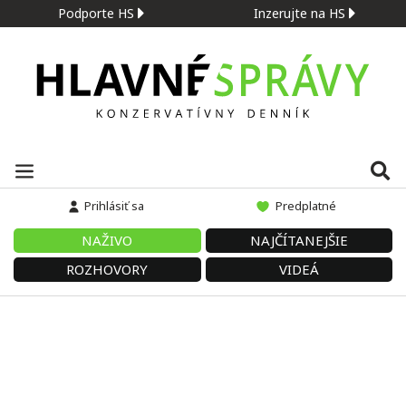
Podporte HS
Inzerujte na HS
Prihlásiť sa
Predplatné
NAŽIVO
NAJČÍTANEJŠIE
ROZHOVORY
VIDEÁ