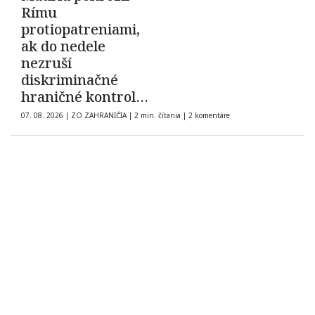
Rímu
protiopatreniami,
ak do nedele
nezruší
diskriminačné
hraničné kontroly
španielskych
07. 08. 2026
|
ZO ZAHRANIČIA
|
2 min. čítania
|
2 komentáre
občanov