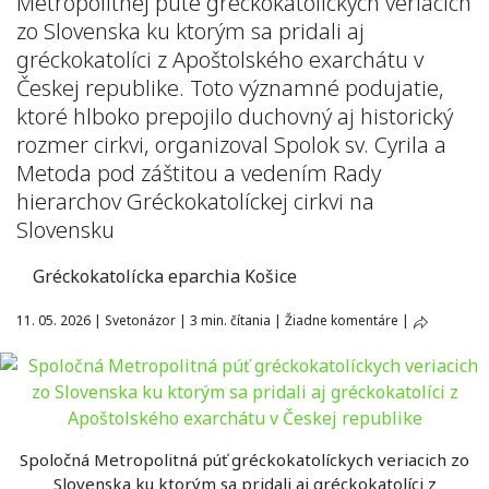
Metropolitnej púte gréckokatolíckych veriacich
zo Slovenska ku ktorým sa pridali aj
gréckokatolíci z Apoštolského exarchátu v
Českej republike. Toto významné podujatie,
ktoré hlboko prepojilo duchovný aj historický
rozmer cirkvi, organizoval Spolok sv. Cyrila a
Metoda pod záštitou a vedením Rady
hierarchov Gréckokatolíckej cirkvi na
Slovensku
Gréckokatolícka eparchia Košice
11. 05. 2026
|
Svetonázor
|
3 min. čítania
|
Žiadne komentáre
|
Spoločná Metropolitná púť gréckokatolíckych veriacich zo
Slovenska ku ktorým sa pridali aj gréckokatolíci z