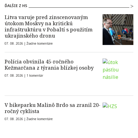
ĎALŠIE Z HS
Litva varuje pred zinscenovaným
útokom Moskvy na kritickú
infraštruktúru v Pobaltí s použitím
ukrajinského dronu
07. 08. 2026 |
Žiadne komentáre
Polícia obvinila 45-ročného
Kežmarčana z týrania blízkej osoby
07. 08. 2026 |
1 komentár
V bikeparku Malinô Brdo sa zranil 20-
ročný cyklista
07. 08. 2026 |
Žiadne komentáre