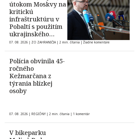
útokom Moskvy na
kritickú
infraštruktúru v
Pobaltí s použitím
ukrajinského
dronu
07. 08. 2026
|
ZO ZAHRANIČIA
|
2 min. čítania
|
Žiadne komentáre
Polícia obvinila 45-
ročného
Kežmarčana z
týrania blízkej
osoby
07. 08. 2026
|
REGIÓNY
|
2 min. čítania
|
1 komentár
V bikeparku