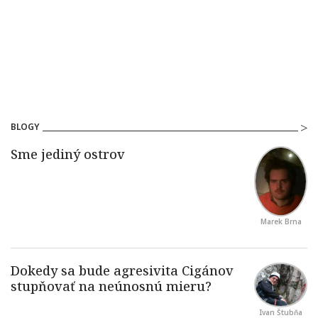
BLOGY
Marek Brna
Ivan Štubňa