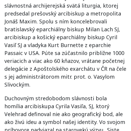
slávnostná archijerejská svätá liturgia, ktorej
predsedal prešovský arcibiskup a metropolita
Jonáš Maxim. Spolu s ním koncelebrovali
bratislavský eparchiálny biskup Milan Lach SJ,
arcibiskup a košický eparchiálny biskup Cyril
Vasiľ SJ a vladyka Kurt Burnette z eparchie
Passaic v USA. Púte sa zúčastnilo približne 1000
veriacich a viac ako 60 kňazov, vrátane početnej
delegácie z Apoštolského exarchátu v ČR na čele
s jej administrátorom mitr. prot. o. Vasylom
Slivockým.
Duchovným stredobodom slávnosti bola
homília arcibiskupa Cyrila Vasiľa, SJ, ktorý
Velehrad definoval nie ako geografický bod, ale
ako živú ideu a symbol našej identity. Vo svojom
príhovore nadviazal na starovekú výzvu „Siste