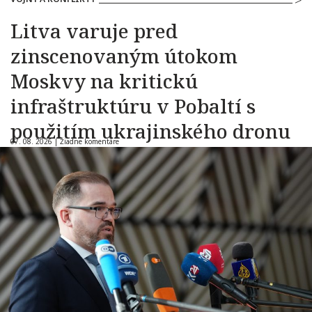
Litva varuje pred
zinscenovaným útokom
Moskvy na kritickú
infraštruktúru v Pobaltí s
použitím ukrajinského dronu
07. 08. 2026 |
Žiadne komentáre