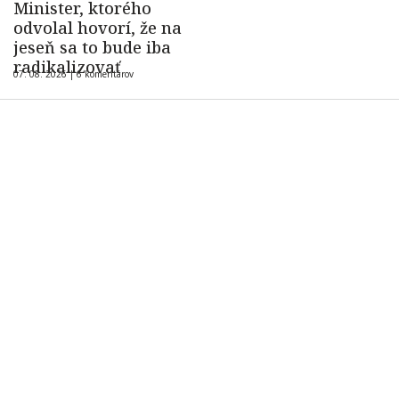
Minister, ktorého
odvolal hovorí, že na
jeseň sa to bude iba
radikalizovať
07. 08. 2026 |
6 komentárov