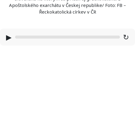
Apoštolského exarchátu v Českej republike/ Foto: FB –
Řeckokatolická církev v ČR
▶
↻