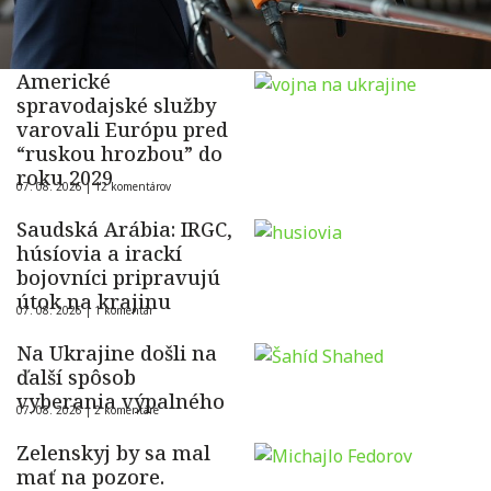
Americké
spravodajské služby
varovali Európu pred
“ruskou hrozbou” do
roku 2029
07. 08. 2026 |
12 komentárov
Saudská Arábia: IRGC,
húsíovia a irackí
bojovníci pripravujú
útok na krajinu
07. 08. 2026 |
1 komentár
Na Ukrajine došli na
ďalší spôsob
vyberania výpalného
07. 08. 2026 |
2 komentáre
Zelenskyj by sa mal
mať na pozore.