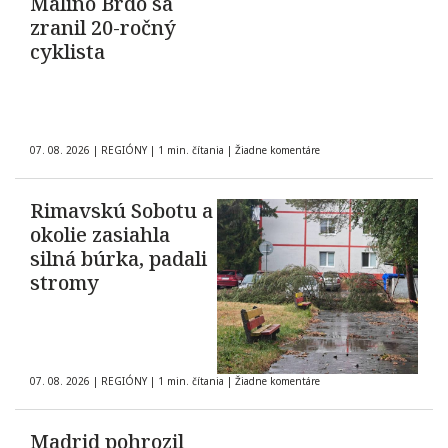
Malinô Brdo sa
zranil 20-ročný
cyklista
07. 08. 2026
|
REGIÓNY
|
1 min. čítania
|
Žiadne komentáre
Rimavskú Sobotu a
okolie zasiahla
silná búrka, padali
stromy
07. 08. 2026
|
REGIÓNY
|
1 min. čítania
|
Žiadne komentáre
Madrid pohrozil