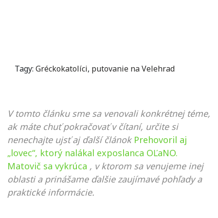
Tagy:
Gréckokatolíci
,
putovanie na Velehrad
V tomto článku sme sa venovali konkrétnej téme,
ak máte chuť pokračovať v čítaní, určite si
nenechajte ujsť aj ďalší článok
Prehovoril aj
„lovec“, ktorý nalákal exposlanca OĽaNO.
Matovič sa vykrúca
, v ktorom sa venujeme inej
oblasti a prinášame ďalšie zaujímavé pohľady a
praktické informácie.