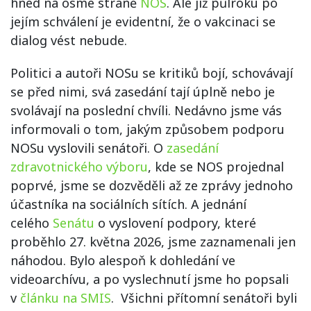
hned na osmé straně
NOS
. Ale již půlroku po
jejím schválení je evidentní, že o vakcinaci se
dialog vést nebude.
Politici a autoři NOSu se kritiků bojí, schovávají
se před nimi, svá zasedání tají úplně nebo je
svolávají na poslední chvíli. Nedávno jsme vás
informovali o tom, jakým způsobem podporu
NOSu vyslovili senátoři. O
zasedání
zdravotnického výboru
, kde se NOS projednal
poprvé, jsme se dozvěděli až ze zprávy jednoho
účastníka na sociálních sítích. A jednání
celého
Senátu
o vyslovení podpory, které
proběhlo 27. května 2026, jsme zaznamenali jen
náhodou. Bylo alespoň k dohledání ve
videoarchívu, a po vyslechnutí jsme ho popsali
v
článku na SMIS
. Všichni přítomní senátoři byli