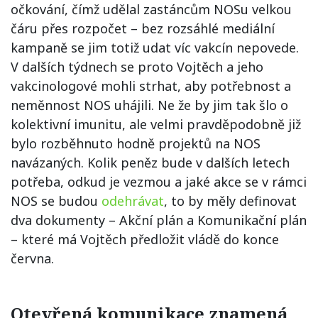
očkování, čímž udělal zastáncům NOSu velkou
čáru přes rozpočet – bez rozsáhlé mediální
kampaně se jim totiž udat víc vakcín nepovede.
V dalších týdnech se proto Vojtěch a jeho
vakcinologové mohli strhat, aby potřebnost a
neměnnost NOS uhájili. Ne že by jim tak šlo o
kolektivní imunitu, ale velmi pravděpodobně již
bylo rozběhnuto hodně projektů na NOS
navázaných. Kolik peněz bude v dalších letech
potřeba, odkud je vezmou a jaké akce se v rámci
NOS se budou
odehrávat
, to by měly definovat
dva dokumenty – Akční plán a Komunikační plán
– které má Vojtěch předložit vládě do konce
června.
Otevřená komunikace znamená