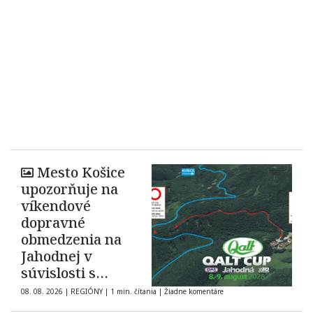
Mesto Košice
upozorňuje na
víkendové
dopravné
obmedzenia na
Jahodnej v
súvislosti s
automobilovými
08. 08. 2026
|
REGIÓNY
|
1 min. čítania
|
Žiadne komentáre
pretekmi