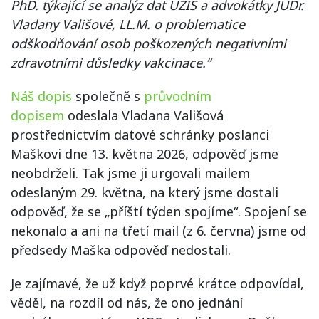
PhD. týkající se analýz dat ÚZIS a advokátky JUDr.
Vladany Vališové, LL.M. o problematice
odškodňování osob poškozených negativními
zdravotními důsledky vakcinace.“
Náš dopis
společně s
průvodním
dopisem
odeslala Vladana Vališová
prostřednictvím datové schránky poslanci
Maškovi dne 13. května 2026, odpověď jsme
neobdrželi. Tak jsme ji urgovali mailem
odeslaným 29. května, na který jsme dostali
odpověď, že se „příští týden spojíme“. Spojení se
nekonalo a ani na třetí mail (z 6. června) jsme od
předsedy Maška odpověď nedostali.
Je zajímavé, že už když poprvé krátce odpovídal,
věděl, na rozdíl od nás, že ono jednání