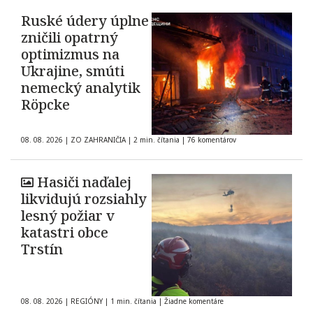
Ruské údery úplne
zničili opatrný
optimizmus na
Ukrajine, smúti
nemecký analytik
Röpcke
08. 08. 2026
|
ZO ZAHRANIČIA
|
2 min. čítania
|
76 komentárov
Hasiči naďalej
likvidujú rozsiahly
lesný požiar v
katastri obce
Trstín
08. 08. 2026
|
REGIÓNY
|
1 min. čítania
|
Žiadne komentáre