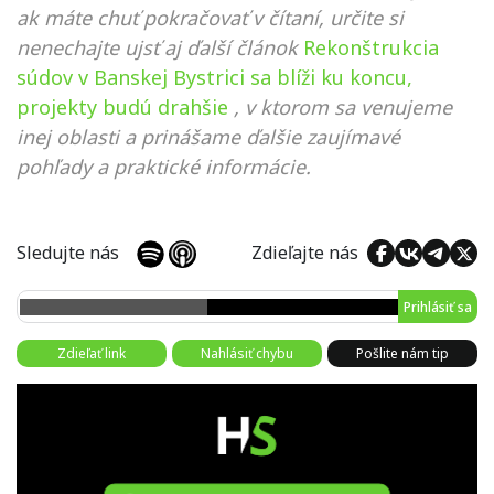
ak máte chuť pokračovať v čítaní, určite si
nenechajte ujsť aj ďalší článok
Rekonštrukcia
súdov v Banskej Bystrici sa blíži ku koncu,
projekty budú drahšie
, v ktorom sa venujeme
inej oblasti a prinášame ďalšie zaujímavé
pohľady a praktické informácie.
Sledujte nás
Zdieľajte nás
Prihlásiť sa
Zdieľať link
Nahlásiť chybu
Pošlite nám tip