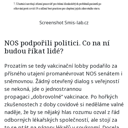
Screenshot Smis-lab.cz
NOS podpořili politici. Co na ní
budou říkat lidé?
Prozatím se tedy vakcinační lobby podařilo za
přísného utajení promanévrovat NOS senátem i
sněmovnou. Žádný otevřený dialog s veřejností
se nekoná, jde o jednostrannou
propagaci
„
dobrovolné“ vakcinace. Po hořkých
zkušenostech z doby covidové si neděláme valné
naděje, že by se nějaký hlas rozumu ozval z řád
odborných lékařských společností, ale stojí za
to se ptát na názory lékařů v soukromí. Docela