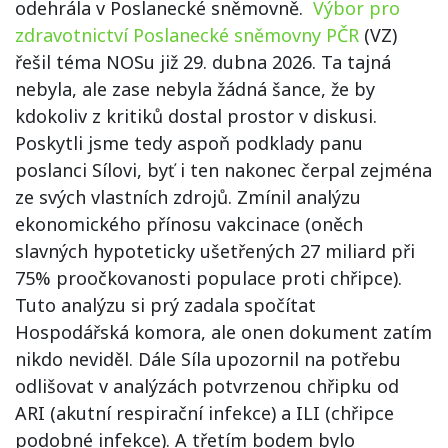
odehrála v Poslanecké sněmovně.
Výbor pro
zdravotnictví Poslanecké sněmovny PČR
(VZ)
řešil téma NOSu již 29. dubna 2026. Ta tajná
nebyla, ale zase nebyla žádná šance, že by
kdokoliv z kritiků dostal prostor v diskusi.
Poskytli jsme tedy aspoň podklady panu
poslanci Sílovi, byť i ten nakonec čerpal zejména
ze svých vlastních zdrojů. Zmínil analýzu
ekonomického přínosu vakcinace (oněch
slavných hypoteticky ušetřených 27 miliard při
75% proočkovanosti populace proti chřipce).
Tuto analýzu si prý zadala spočítat
Hospodářská komora, ale onen dokument zatím
nikdo neviděl. Dále Síla upozornil na potřebu
odlišovat v analýzách potvrzenou chřipku od
ARI (akutní respirační infekce) a ILI (chřipce
podobné infekce). A třetím bodem bylo