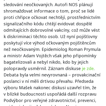
sledování neočkovaných. Autoři NOS plánují
shromažďovat informace o tom, proč se lidé
proti chřipce očkovat nechtějí, prostřednictvím
signalizačního kódu chtějí evidovat dospělé
odmítajících dobrovolné vakcíny, což může vést
k diskriminaci těchto osob. Už nyní pojišťovny
poskytují více výhod očkovaným pojištěncům
než neočkovaným. Epidemiolog Roman Prymula
a ministr Adam Vojtěch však jeho připomínky
bagatelizovali a nebyl nikdo, kdo by jejich
polopravdy usměrnil. Záznam diskuse
je zde
.
Debata byla velmi nevyrovnaná – provakcinační
poslanci v ní měli drtivou převahu. Předseda
výboru Mašek nakonec diskusi uzavřel tím, že
v blízké budoucnosti uspořádá další rozpravu
Podvýbor pro veřejné zdravotnictví, prevenci,