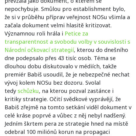
převzala jako dokument, o kterém se
nepochybuje. Smůlou pro establishment bylo,
že si v průběhu příprav veřejnost NOSu všimla a
začala dokument velmi hlasitě kritizovat.
Významnou roli hrála i
Petice za
transparentnost a svobodu volby v souvislosti s
Národní očkovací strategií
, kterou do dnešního
dne podepsalo přes 43 tisíc osob. Téma se
dlouhou dobu diskutovalo v médiích, takže
premiér Babiš usoudil, že je nebezpečné nechat
vývoj kolem NOSu bez dozoru. Svolal
tedy
schůzku
, na kterou pozval zastánce i
kritiky strategie. Očití svědkové vyprávějí, že
Babiš zřejmě na tomto setkání viděl dokument v
celé kráse poprvé a vůbec z něj nebyl nadšený.
Jedním škrtem pera ze strategie hned na místě
odebral 100 miliónů korun na propagaci