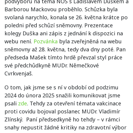
podvýboru na téma NOS s Ladislavem Duškem a
Barborou Mackovou proběhlo. Schůzka byla
svolaná narychlo, konala se 26. května krátce po
poledni před schůzí sněmovny. Prezentace
kolegy Duška ani zápis z jednání k dispozici na
webu není.
Pozvánka
byla zveřejněná na webu
sněmovny až 28. května, tedy dva dny poté. Pan
předseda Mašek tímto hrdě převzal styl práce
své předchůdkyně MUDr. Němečkové
Cvrkvenjaš.
O tom, jak jsme se s ní v období od podzimu
2024 do února 2025 snažili komunikovat jsme
psali
zde
. Tehdy za otevření témata vakcinace
proti covidu bojoval poslanec MUDr. Vladimír
Zlínský. Paní předsedkyně ho tehdy – v rámci
snahy nepustit žádné kritiky na zdravotní výbor