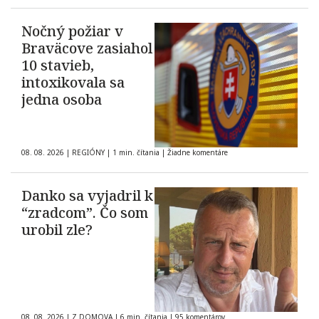
Nočný požiar v
Braväcove zasiahol
10 stavieb,
intoxikovala sa
jedna osoba
08. 08. 2026
|
REGIÓNY
|
1 min. čítania
|
Žiadne komentáre
Danko sa vyjadril k
“zradcom”. Čo som
urobil zle?
08. 08. 2026
|
Z DOMOVA
|
6 min. čítania
|
95 komentárov