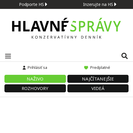
Podporte HS
Inzerujte na HS
Prihlásiť sa
Predplatné
NAŽIVO
NAJČÍTANEJŠIE
ROZHOVORY
VIDEÁ