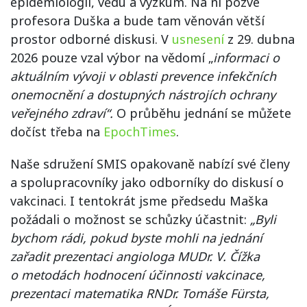
epidemiologii, vědu a výzkum. Na ni pozve
profesora Duška a bude tam věnován větší
prostor odborné diskusi. V
usnesení
z 29. dubna
2026 pouze vzal výbor na vědomí „
informaci o
aktuálním vývoji v oblasti prevence infekčních
onemocnění a dostupných nástrojích ochrany
veřejného zdraví“.
O průběhu jednání se můžete
dočíst třeba na
EpochTimes
.
Naše sdružení SMIS opakovaně nabízí své členy
a spolupracovníky jako odborníky do diskusí o
vakcinaci. I tentokrát jsme předsedu Maška
požádali o možnost se schůzky účastnit:
„Byli
bychom rádi, pokud byste mohli na jednání
zařadit prezentaci angiologa MUDr. V. Čížka
o metodách hodnocení účinnosti vakcinace,
prezentaci matematika RNDr. Tomáše Fürsta,