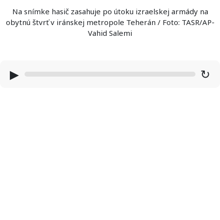
Na snímke hasič zasahuje po útoku izraelskej armády na
obytnú štvrť v iránskej metropole Teherán / Foto: TASR/AP-
Vahid Salemi
▶
↻