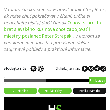
V tomto článku sme sa venovali konkrétnej téme,
ak máte chuť pokračovať v čítaní, určite si
nenechajte ujsť aj ďalší článok
O post starostu
bratislavského Ružinova chce zabojovať i
miestny poslanec Peter Strapák
, v ktorom sa
venujeme inej oblasti a prinášame ďalšie
zaujímavé pohľady a praktické informácie.
Sledujte nás
Zdieľajte nás
Prihlásiť sa
Zdieľať link
Nahlásiť chybu
Pošlite nám tip