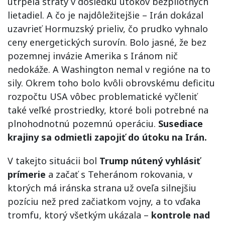
utrpela straty v dôsledku útokov bezpilotných
lietadiel. A čo je najdôležitejšie – Irán dokázal
uzavrieť Hormuzský prieliv, čo prudko vyhnalo
ceny energetických surovín. Bolo jasné, že bez
pozemnej invázie Amerika s Iránom nič
nedokáže. A Washington nemal v regióne na to
sily. Okrem toho bolo kvôli obrovskému deficitu
rozpočtu USA vôbec problematické vyčleniť
také veľké prostriedky, ktoré boli potrebné na
plnohodnotnú pozemnú operáciu.
Susediace
krajiny sa odmietli zapojiť do útoku na Irán.
V takejto situácii bol
Trump nútený vyhlásiť
prímerie
a začať s Teheránom rokovania, v
ktorých má iránska strana už oveľa silnejšiu
pozíciu než pred začiatkom vojny, a to vďaka
tromfu, ktorý všetkým ukázala –
kontrole nad