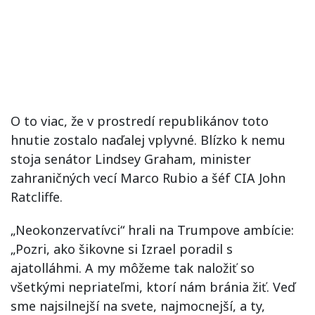
O to viac, že v prostredí republikánov toto
hnutie zostalo naďalej vplyvné. Blízko k nemu
stoja senátor Lindsey Graham, minister
zahraničných vecí Marco Rubio a šéf CIA John
Ratcliffe.
„Neokonzervatívci“ hrali na Trumpove ambície:
„Pozri, ako šikovne si Izrael poradil s
ajatolláhmi. A my môžeme tak naložiť so
všetkými nepriateľmi, ktorí nám bránia žiť. Veď
sme najsilnejší na svete, najmocnejší, a ty,