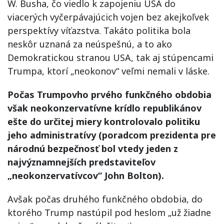
W. Busha, čo viedlo k zapojeniu USA do
viacerých vyčerpávajúcich vojen bez akejkoľvek
perspektívy víťazstva. Takáto politika bola
neskôr uznaná za neúspešnú, a to ako
Demokratickou stranou USA, tak aj stúpencami
Trumpa, ktorí „neokonov“ veľmi nemali v láske.
Počas Trumpovho prvého funkčného obdobia
však neokonzervatívne krídlo republikánov
ešte do určitej miery kontrolovalo politiku
jeho administratívy (poradcom prezidenta pre
národnú bezpečnosť bol vtedy jeden z
najvýznamnejších predstaviteľov
„neokonzervatívcov“ John Bolton).
Avšak počas druhého funkčného obdobia, do
ktorého Trump nastúpil pod heslom „už žiadne