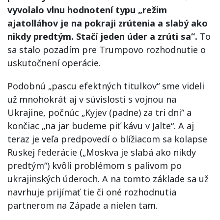
vyvolalo vlnu hodnotení typu „režim
ajatolláhov je na pokraji zrútenia a slabý ako
nikdy predtým. Stačí jeden úder a zrúti sa“.
To
sa stalo pozadím pre Trumpovo rozhodnutie o
uskutočnení operácie.
Podobnú „pascu efektných titulkov“ sme videli
už mnohokrát aj v súvislosti s vojnou na
Ukrajine, počnúc „Kyjev (padne) za tri dni“ a
končiac „na jar budeme piť kávu v Jalte“. A aj
teraz je veľa predpovedí o blížiacom sa kolapse
Ruskej federácie („Moskva je slabá ako nikdy
predtým“) kvôli problémom s palivom po
ukrajinských úderoch. A na tomto základe sa už
navrhuje prijímať tie či oné rozhodnutia
partnerom na Západe a nielen tam.