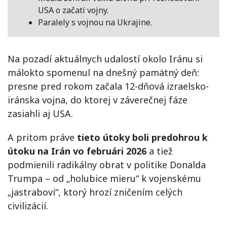
USA o začatí vojny.
Paralely s vojnou na Ukrajine.
Na pozadí aktuálnych udalostí okolo Iránu si
málokto spomenul na dnešný pamätný deň:
presne pred rokom začala 12-dňová izraelsko-
iránska vojna, do ktorej v záverečnej fáze
zasiahli aj USA.
A pritom práve
tieto útoky boli predohrou k
útoku na Irán vo februári 2026
a tiež
podmienili radikálny obrat v politike Donalda
Trumpa – od „holubice mieru“ k vojenskému
„jastrabovi“, ktorý hrozí zničením celých
civilizácií.