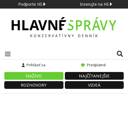
Podporte HS
Inzerujte na HS
Prihlásiť sa
Predplatné
NAŽIVO
NAJČÍTANEJŠIE
ROZHOVORY
VIDEÁ