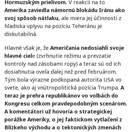
Hormuzským prielivom.
V reakcii na to
Amerika zaviedla námornú blokádu Iránu ako
svoj spôsob nátlaku,
ale miera jej účinnosti z
hľadiska vplyvu na pozíciu Teheránu je
diskutabilná.
Hlavné však je, že
Američania nedosiahli svoje
hlavné ciel
e (zvrhnutie režimu a prevzatie
kontroly nad zásobami ropy) a teraz sú od ich
dosiahnutia oveľa ďalej než pred februárom.
Tým bola výrazne podkopaná autorita USA vo
svete, ako aj vnútropolitická pozícia Trumpa.
A
teraz je prehra republikánov vo voľbách do
Kongresu celkom pravdepodobným scenárom.
A komentátori už hovoria o strategickej
porážke Ameriky, o jej faktickom vytlačení z
Blízkeho východu a o tektonických zmenách