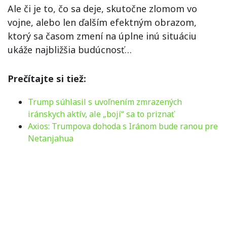
Ale či je to, čo sa deje, skutočne zlomom vo
vojne, alebo len ďalším efektným obrazom,
ktorý sa časom zmení na úplne inú situáciu
ukáže najbližšia budúcnosť…
Prečítajte si tiež:
Trump súhlasil s uvoľnením zmrazených
iránskych aktív, ale „bojí“ sa to priznať
Axios: Trumpova dohoda s Iránom bude ranou pre
Netanjahua