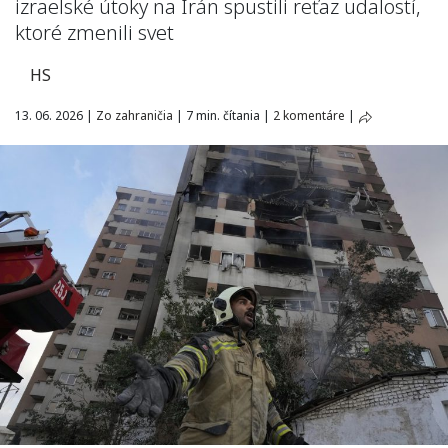
izraelské útoky na Irán spustili reťaz udalostí,
ktoré zmenili svet
HS
13. 06. 2026
|
Zo zahraničia
|
7 min. čítania
|
2 komentáre
|