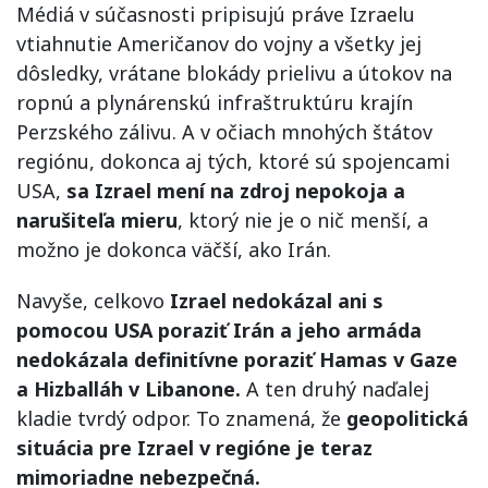
Médiá v súčasnosti pripisujú práve Izraelu
vtiahnutie Američanov do vojny a všetky jej
dôsledky, vrátane blokády prielivu a útokov na
ropnú a plynárenskú infraštruktúru krajín
Perzského zálivu. A v očiach mnohých štátov
regiónu, dokonca aj tých, ktoré sú spojencami
USA,
sa Izrael mení na zdroj nepokoja a
narušiteľa mieru
, ktorý nie je o nič menší, a
možno je dokonca väčší, ako Irán.
Navyše, celkovo
Izrael nedokázal ani s
pomocou USA poraziť Irán a jeho armáda
nedokázala definitívne poraziť Hamas v Gaze
a Hizballáh v Libanone.
A ten druhý naďalej
kladie tvrdý odpor. To znamená, že
geopolitická
situácia pre Izrael v regióne je teraz
mimoriadne nebezpečná.