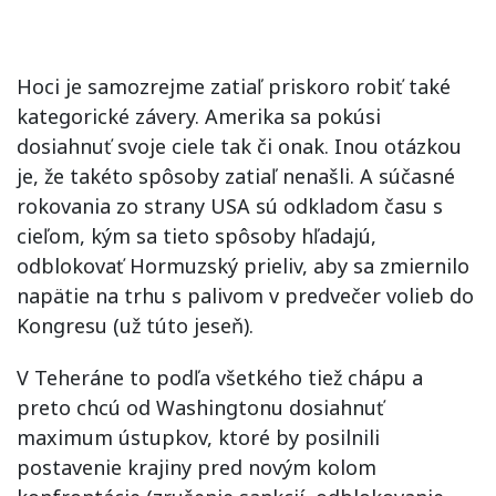
Hoci je samozrejme zatiaľ priskoro robiť také
kategorické závery. Amerika sa pokúsi
dosiahnuť svoje ciele tak či onak. Inou otázkou
je, že takéto spôsoby zatiaľ nenašli. A súčasné
rokovania zo strany USA sú odkladom času s
cieľom, kým sa tieto spôsoby hľadajú,
odblokovať Hormuzský prieliv, aby sa zmiernilo
napätie na trhu s palivom v predvečer volieb do
Kongresu (už túto jeseň).
V Teheráne to podľa všetkého tiež chápu a
preto chcú od Washingtonu dosiahnuť
maximum ústupkov, ktoré by posilnili
postavenie krajiny pred novým kolom