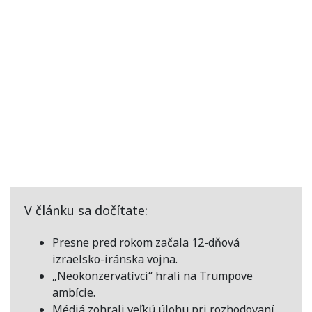
V článku sa dočítate:
Presne pred rokom začala 12-dňová
izraelsko-iránska vojna.
„Neokonzervatívci“ hrali na Trumpove
ambície.
Médiá zohrali veľkú úlohu pri rozhodovaní