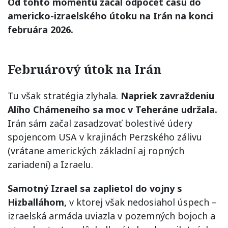
Od tohto momentu začal odpočet času do
americko-izraelského útoku na Irán na konci
februára 2026.
Februárový útok na Irán
Tu však stratégia zlyhala.
Napriek zavraždeniu
Alího Chámeneího sa moc v Teheráne udržala.
Irán sám začal zasadzovať bolestivé údery
spojencom USA v krajinách Perzského zálivu
(vrátane amerických základní aj ropných
zariadení) a Izraelu.
Samotný Izrael sa zaplietol do vojny s
Hizballáhom,
v ktorej však nedosiahol úspech –
izraelská armáda uviazla v pozemných bojoch a