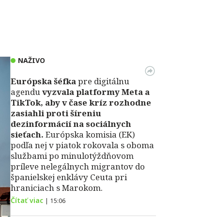
NAŽIVO
Európska šéfka
pre digitálnu
agendu
vyzvala platformy Meta a
TikTok, aby v čase kríz rozhodne
zasiahli proti šíreniu
dezinformácií na sociálnych
sieťach.
Európska komisia (EK)
podľa nej v piatok rokovala s oboma
službami po minulotýždňovom
príleve nelegálnych migrantov do
španielskej enklávy Ceuta pri
hraniciach s Marokom.
Čítať viac
|
15:06