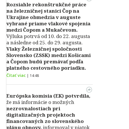
Rozsiahle rekonštrukčné práce
na železničnej stanici Čop na
Ukrajine obmedzia v auguste
vybrané priame vlakové spojenia
medzi Čopom a Mukačevom.
Výluka potrvá od 10. do 22. augusta
a následne od 25. do 29. augusta.
Vlaky Železničnej spoločnosti
Slovensko (ZSSK) medzi Košicami
a Čopom budú premávať podľa
platného cestovného poriadku.
Čítať viac
|
14:48
Európska komisia (EK) potvrdila,
že má informácie o možných
nezrovnalostiach pri
digitalizačných projektoch
financovaných zo slovenského
plánu obnovy,
informoval v piatok