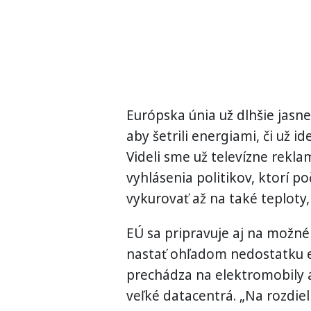
Európska únia už dlhšie jas
aby šetrili energiami, či už id
Videli sme už televízne rekla
vyhlásenia politikov, ktorí po
vykurovať až na také teploty,
EÚ sa pripravuje aj na možné
nastať ohľadom nedostatku e
prechádza na elektromobily a
veľké datacentrá. „Na rozdi