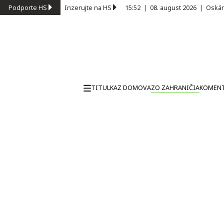
Podporte HS
Inzerujte na HS
15:52
|
08. august 2026
|
Oskár
TITULKA
Z DOMOVA
ZO ZAHRANIČIA
KOMEN