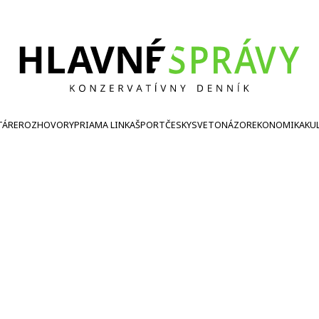
TÁRE
ROZHOVORY
PRIAMA LINKA
ŠPORT
ČESKY
SVETONÁZOR
EKONOMIKA
KU