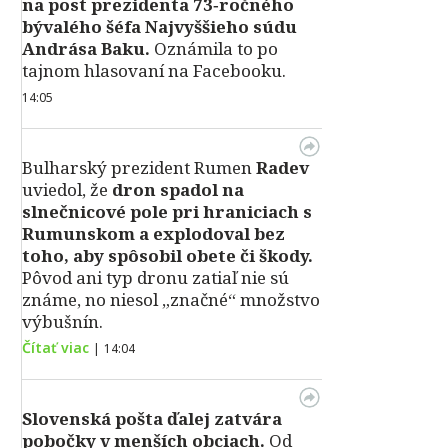
na post prezidenta 73‑ročného
bývalého šéfa Najvyššieho súdu
Andrása Baku.
Oznámila to po
tajnom hlasovaní na Facebooku.
14:05
Bulharský prezident Rumen
Radev
uviedol, že
dron spadol na
slnečnicové pole pri hraniciach s
Rumunskom a explodoval bez
toho, aby spôsobil obete či škody.
Pôvod ani typ dronu zatiaľ nie sú
známe, no niesol „značné“ množstvo
výbušnín.
Čítať viac
|
14:04
Slovenská pošta ďalej zatvára
pobočky v menších obciach.
Od