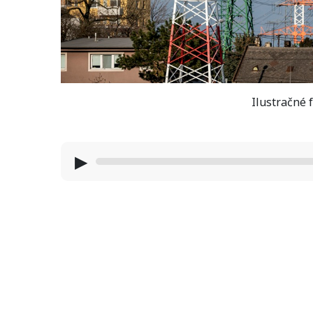
Ilustračné f
▶