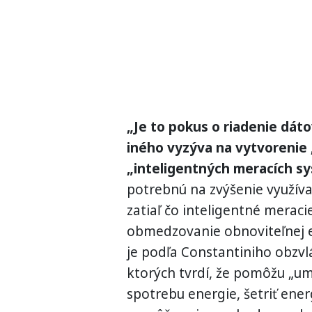
„Je to pokus o riadenie dá
iného vyzýva na vytvorenie „
„inteligentných meracích s
potrebnú na zvýšenie využíva
zatiaľ čo inteligentné merac
obmedzovanie obnoviteľnej ene
je podľa Constantiniho obzvl
ktorých tvrdí, že pomôžu „um
spotrebu energie, šetriť energi