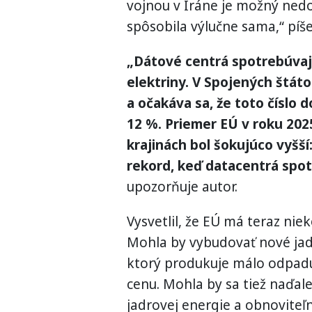
vojnou v Iráne je možný nedo
spôsobila výlučne sama,“ píše
„Dátové centrá spotrebúva
elektriny. V Spojených štát
a očakáva sa, že toto číslo d
12 %. Priemer EÚ v roku 2025
krajinách bol šokujúco vyšší
rekord, keď datacentrá spotr
upozorňuje autor.
Vysvetlil, že EÚ má teraz nie
Mohla by vybudovať nové jadr
ktorý produkuje málo odpadu
cenu. Mohla by sa tiež naďale
jadrovej energie a obnoviteľ