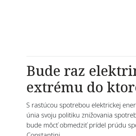
Bude raz elektri
extrému do ktor
S rastúcou spotrebou elektrickej ener
únia svoju politiku znižovania spotr
bude môcť obmedziť prídel prúdu spo
Constantini