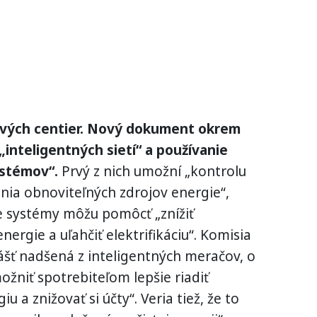
tových centier. Nový dokument okrem
inteligentných sietí“ a používanie
ystémov“.
Prvý z nich umožní „kontrolu
nia obnoviteľných zdrojov energie“,
ie systémy môžu pomôcť „znížiť
rgie a uľahčiť elektrifikáciu“. Komisia
ášť nadšená z inteligentných meračov, o
ožniť spotrebiteľom lepšie riadiť
u a znižovať si účty“. Veria tiež, že to