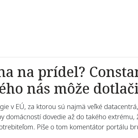
na na prídel? Consta
ého nás môže dotlač
gie v EÚ, za ktorou sú najmä veľké datacentrá,
eby domácností dovedie až do takého extrému, 
trebiteľom. Píše o tom komentátor portálu bru