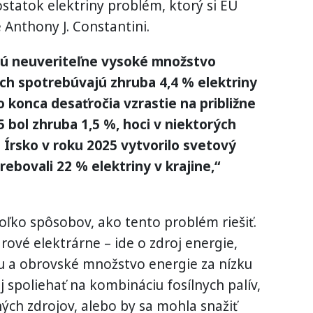
statok elektriny problém, ktorý si EÚ
 Anthony J. Constantini.
jú neuveriteľne vysoké množstvo
och spotrebúvajú zhruba 4,4 % elektriny
o konca desaťročia vzrastie na približne
 bol zhruba 1,5 %, hoci v niektorých
: Írsko v roku 2025 vytvorilo svetový
ebovali 22 % elektriny v krajine,“
koľko spôsobov, ako tento problém riešiť.
ové elektrárne – ide o zdroj energie,
 a obrovské množstvo energie za nízku
j spoliehať na kombináciu fosílnych palív,
ných zdrojov, alebo by sa mohla snažiť