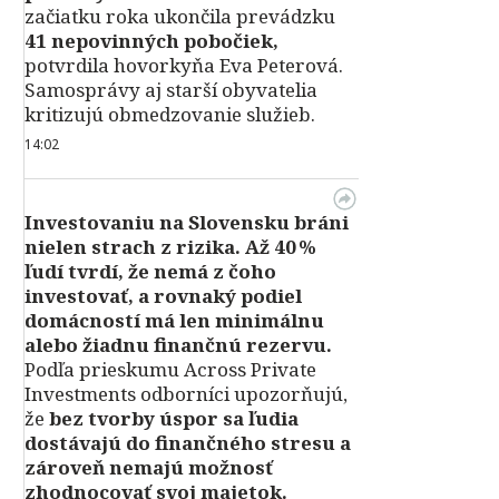
začiatku roka ukončila prevádzku
41 nepovinných pobočiek,
potvrdila hovorkyňa Eva Peterová.
Samosprávy aj starší obyvatelia
kritizujú obmedzovanie služieb.
14:02
Investovaniu na Slovensku bráni
nielen strach z rizika. Až 40 %
ľudí tvrdí, že nemá z čoho
investovať, a rovnaký podiel
domácností má len minimálnu
alebo žiadnu finančnú rezervu.
Podľa prieskumu Across Private
Investments odborníci upozorňujú,
že
bez tvorby úspor sa ľudia
dostávajú do finančného stresu a
zároveň nemajú možnosť
zhodnocovať svoj majetok.