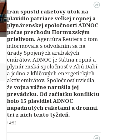
Irán spustil raketový útok na
plavidlo patriace veľkej ropnej a
plynárenskej spoločnosti ADNOC
počas prechodu Hormuzským
prielivom.
Agentúra Reuters o tom
informovala s odvolaním sa na
úrady Spojených arabských
emirátov. ADNOC je štátna ropná a
plynárenská spoločnosť v Abú Dabí
↻
a jedno z kľúčových energetických
aktív emirátov. Spoločnosť uviedla,
že
vojna vážne narušila jej
prevádzku. Od začiatku konfliktu
bolo 15 plavidiel ADNOC
napadnutých raketami a dronmi,
tri z nich tento týždeň.
14:53