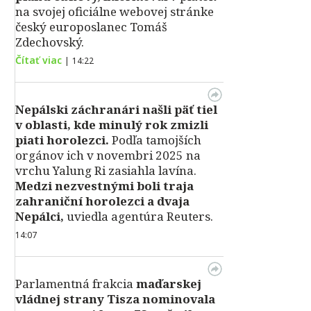
na svojej oficiálne webovej stránke
český europoslanec Tomáš
Zdechovský.
Čítať viac
|
14:22
Nepálski záchranári našli päť tiel
v oblasti, kde minulý rok zmizli
piati horolezci.
Podľa tamojších
orgánov ich v novembri 2025 na
vrchu Yalung Ri zasiahla lavína.
Medzi nezvestnými boli traja
zahraniční horolezci a dvaja
Nepálci,
uviedla agentúra Reuters.
14:07
Parlamentná frakcia
maďarskej
vládnej strany Tisza nominovala