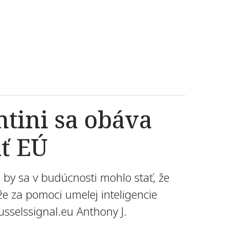
ntini sa obáva
iť EÚ
 by sa v budúcnosti mohlo stať, že
že za pomoci umelej inteligencie
sselssignal.eu Anthony J.