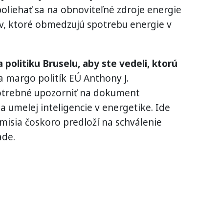
poliehať sa na obnoviteľné zdroje energie
v, ktoré obmedzujú spotrebu energie v
politiku Bruselu, aby ste vedeli, ktorú
 margo politík EÚ Anthony J.
potrebné upozorniť na dokument
 a umelej inteligencie v energetike. Ide
omisia čoskoro predloží na schválenie
ade.