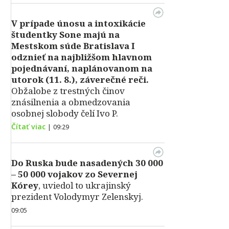
V prípade únosu a intoxikácie
študentky Sone majú na
Mestskom súde Bratislava I
odznieť na najbližšom hlavnom
pojednávaní, naplánovanom na
utorok (11. 8.), záverečné reči.
Obžalobe z trestných činov
znásilnenia a obmedzovania
osobnej slobody čelí Ivo P.
Čítať viac
|
09:29
Do Ruska bude nasadených 30 000
– 50 000 vojakov zo Severnej
Kórey
, uviedol to ukrajinský
prezident Volodymyr Zelenskyj.
09:05