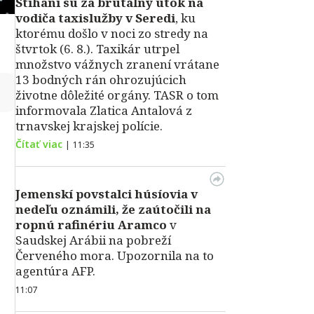
Stíhaní sú za brutálny útok na
vodiča taxislužby v Seredi
, ku
ktorému došlo v noci zo stredy na
štvrtok (6. 8.). Taxikár utrpel
množstvo vážnych zranení vrátane
13 bodných rán ohrozujúcich
↻
životne dôležité orgány. TASR o tom
informovala Zlatica Antalová z
trnavskej krajskej polície.
Čítať viac
|
11:35
Jemenskí povstalci húsíovia v
nedeľu oznámili, že zaútočili na
ropnú rafinériu Aramco
v
Saudskej Arábii na pobreží
Červeného mora. Upozornila na to
agentúra AFP.
11:07