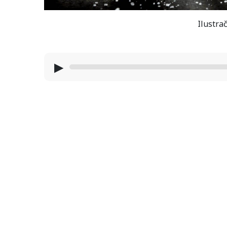
Ilustrač
▶