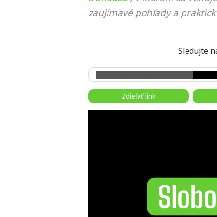
zaujímavé pohľady a praktick
Sledujte
Zdieľať link