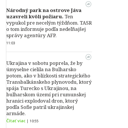
Národný park na ostrove Jáva
uzavreli kvôli požiaru.
Ten
vypukol pre necelým týždňom. TASR
o tom informuje podľa nedeľňajšej
správy agentúry AFP.
11:03
Ukrajina v sobotu poprela, že by
úmyselne cielila na Bulharsko
potom, ako v blízkosti strategického
Transbalkánskeho plynovodu, ktorý
spája Turecko s Ukrajinou, na
bulharskom území pri rumunskej
hranici explodoval dron, ktorý
podľa Sofie patril ukrajinskej
armáde.
Čítať viac
|
10:55