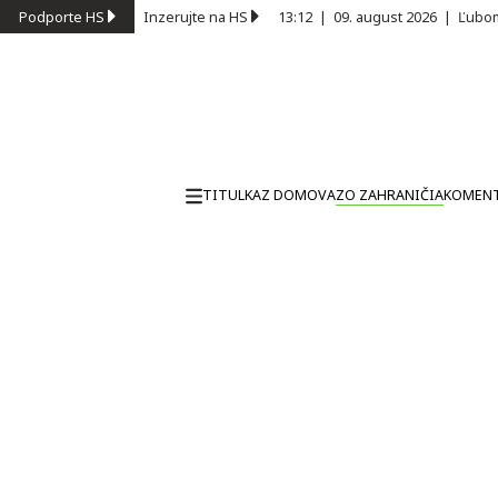
Podporte HS
Inzerujte na HS
13:12
|
09. august 2026
|
Ľubom
TITULKA
Z DOMOVA
ZO ZAHRANIČIA
KOMEN