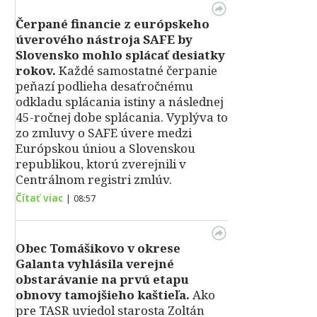
Čerpané financie z európskeho
úverového nástroja SAFE by
Slovensko mohlo splácať desiatky
rokov.
Každé samostatné čerpanie
peňazí podlieha desaťročnému
odkladu splácania istiny a následnej
45-ročnej dobe splácania. Vyplýva to
zo zmluvy o SAFE úvere medzi
Európskou úniou a Slovenskou
republikou, ktorú zverejnili v
Centrálnom registri zmlúv.
Čítať viac
|
08:57
Obec Tomášikovo v okrese
Galanta vyhlásila verejné
obstarávanie na prvú etapu
obnovy tamojšieho kaštieľa.
Ako
pre TASR uviedol starosta Zoltán