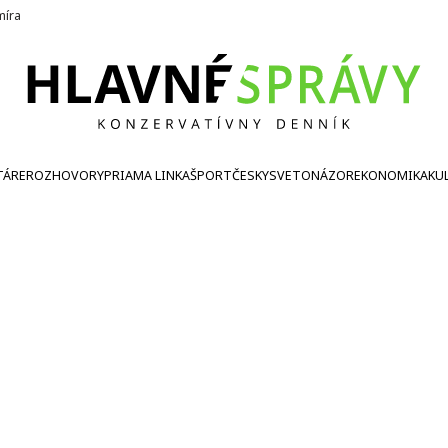
íra
TÁRE
ROZHOVORY
PRIAMA LINKA
ŠPORT
ČESKY
SVETONÁZOR
EKONOMIKA
KU