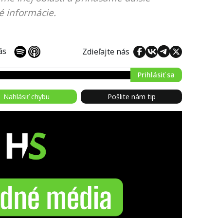
é informácie.
 nás
Zdieľajte nás
Prihlásiť sa
Nahlásiť chybu
Pošlite nám tip