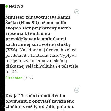
NAŽIVO
Minister zdravotníctva Kamil
Šaško (Hlas-SD) už má podľa
svojich slov pripravený návrh
riešenia k tendru na
prevádzkovanie ambulancií
záchrannej zdravotnej služby
(ZZS).
Na odbornej úrovni ho chce
predstaviť v krátkom čase. Vyplýva
to z jeho vyjadrenia v nedeľnej
diskusnej relácii Politika 24 televízie
Joj 24.
Čítať viac
|
11:42
Dvaja 17-roční mladíci čelia
obvineniu z obzvlášť závažného
zločinu vraždy v štádiu pokusu.