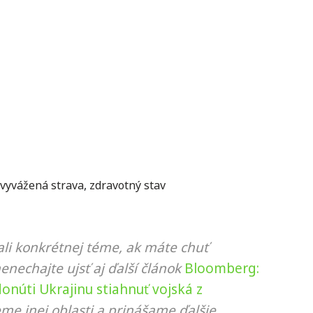
vyvážená strava
,
zdravotný stav
li konkrétnej téme, ak máte chuť
nenechajte ujsť aj ďalší článok
Bloomberg:
onúti Ukrajinu stiahnuť vojská z
eme inej oblasti a prinášame ďalšie