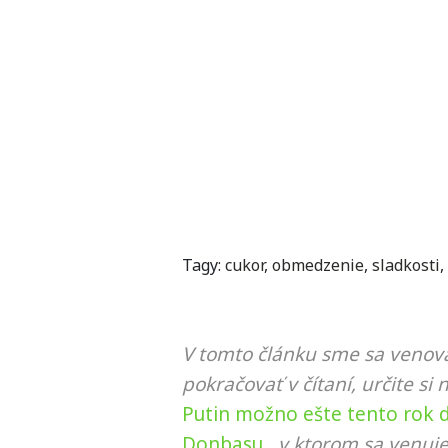
Tagy:
cukor
,
obmedzenie
,
sladkosti
,
V tomto článku sme sa venova
pokračovať v čítaní, určite si 
Putin možno ešte tento rok d
Donbasu
, v ktorom sa venuj