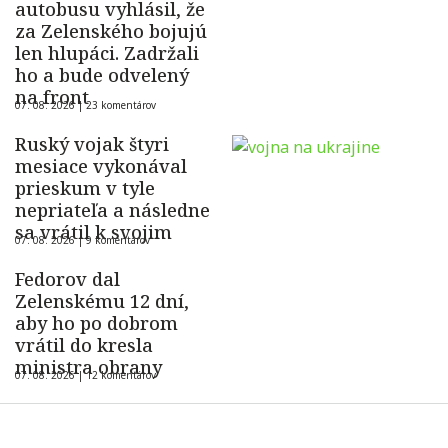
autobusu vyhlásil, že
za Zelenského bojujú
len hlupáci. Zadržali
ho a bude odvelený
na front
07. 08. 2026 |
23 komentárov
Ruský vojak štyri
mesiace vykonával
prieskum v tyle
nepriateľa a následne
sa vrátil k svojim
07. 08. 2026 |
9 komentárov
Fedorov dal
Zelenskému 12 dní,
aby ho po dobrom
vrátil do kresla
ministra obrany
07. 08. 2026 |
12 komentárov