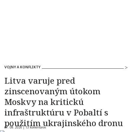
VOJNY A KONFLIKTY
Litva varuje pred
zinscenovaným útokom
Moskvy na kritickú
infraštruktúru v Pobaltí s
použitím ukrajinského dronu
07. 08. 2026 |
13 komentárov