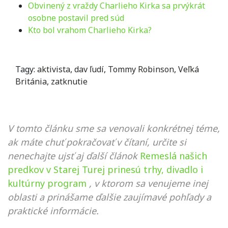
Obvinený z vraždy Charlieho Kirka sa prvýkrát
osobne postavil pred súd
Kto bol vrahom Charlieho Kirka?
Tagy:
aktivista
,
dav ľudí
,
Tommy Robinson
,
Veľká
Británia
,
zatknutie
V tomto článku sme sa venovali konkrétnej téme,
ak máte chuť pokračovať v čítaní, určite si
nenechajte ujsť aj ďalší článok
Remeslá našich
predkov v Starej Turej prinesú trhy, divadlo i
kultúrny program
, v ktorom sa venujeme inej
oblasti a prinášame ďalšie zaujímavé pohľady a
praktické informácie.