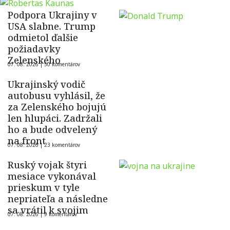
Podpora Ukrajiny v
USA slabne. Trump
odmietol ďalšie
požiadavky
Zelenského
07. 08. 2026 |
50 komentárov
Ukrajinský vodič
autobusu vyhlásil, že
za Zelenského bojujú
len hlupáci. Zadržali
ho a bude odvelený
na front
07. 08. 2026 |
23 komentárov
Ruský vojak štyri
mesiace vykonával
prieskum v tyle
nepriateľa a následne
sa vrátil k svojim
07. 08. 2026 |
9 komentárov