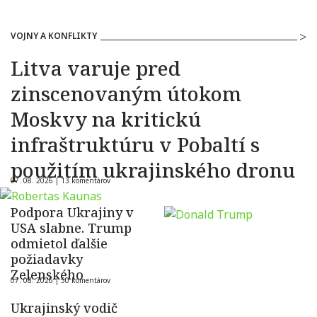
VOJNY A KONFLIKTY
Litva varuje pred
zinscenovaným útokom
Moskvy na kritickú
infraštruktúru v Pobaltí s
použitím ukrajinského dronu
07. 08. 2026 |
13 komentárov
Podpora Ukrajiny v
USA slabne. Trump
odmietol ďalšie
požiadavky
Zelenského
07. 08. 2026 |
50 komentárov
Ukrajinský vodič