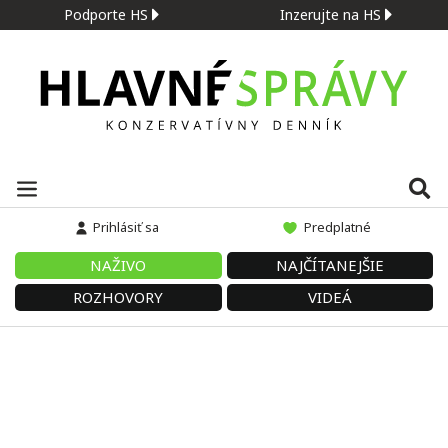
Podporte HS
Inzerujte na HS
Prihlásiť sa
Predplatné
NAŽIVO
NAJČÍTANEJŠIE
ROZHOVORY
VIDEÁ