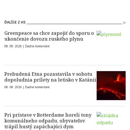
ĎALŠIE Z HS
Greenpeace sa chce zapojiť do sporu o
ukončenie dovozu ruského plynu
08. 08. 2026 |
Žiadne komentáre
Prebudená Etna pozastavila v sobotu
dopoludnia prílety na letisko v Katánii
08. 08. 2026 |
Žiadne komentáre
Pri prístave v Rotterdame horeli tony
komunálneho odpadu, obyvateľov
trápil hustý zapáchajúci dym