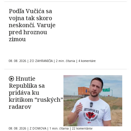
Podľa Vučića sa
vojna tak skoro
neskončí. Varuje
pred hroznou
zimou
08. 08. 2026
|
ZO ZAHRANIČIA
|
2 min. čítania
|
4 komentáre
Hnutie
Republika sa
pridáva ku
kritikom “ruských”
radarov
08. 08. 2026
|
Z DOMOVA
|
1 min. čítania
|
22 komentárov