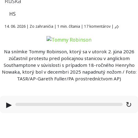
Ruska
HS
14. 06. 2026
|
Zo zahraničia
|
1 min. čítania
|
17 komentárov
|
Na snímke Tommy Robinson, ktorý sa v utorok 2. júna 2026
zúčastnil protestu pred policajnou stanicou v anglickom
Southamptone v súvislosti s prípadom 18-ročného Henryho
Nowaka, ktorý bol v decembri 2025 napadnutý nožom / Foto:
TASR/AP-Gareth Fuller/PA prostredníctvom AP)
▶
↻