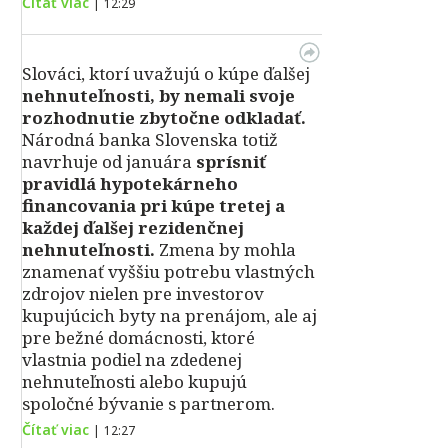
Čítať viac
|
12:29
Slováci, ktorí uvažujú o kúpe ďalšej
nehnuteľnosti, by nemali svoje
rozhodnutie zbytočne odkladať.
Národná banka Slovenska totiž
navrhuje od januára
sprísniť
pravidlá hypotekárneho
financovania pri kúpe tretej a
každej ďalšej rezidenčnej
nehnuteľnosti.
Zmena by mohla
znamenať vyššiu potrebu vlastných
zdrojov nielen pre investorov
kupujúcich byty na prenájom, ale aj
pre bežné domácnosti, ktoré
vlastnia podiel na zdedenej
nehnuteľnosti alebo kupujú
spoločné bývanie s partnerom.
Čítať viac
|
12:27