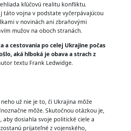
ehliada kľúčovú realitu konfliktu.
j táto vojna v podstate vyčerpávajúcou
ulkami v novinách ani zbraňovými
ravím mužov na oboch stranách.
 a cestovania po celej Ukrajine počas
ošlo, aká hlboká je obava a strach z
autor textu Frank Ledwidge.
eho už nie je to, či Ukrajina môže
ednoznačne môže. Skutočnou otázkou je,
 aby dosiahla svoje politické ciele a
 zostanú prijateľné z vojenského,