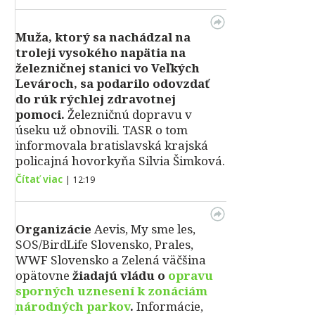
Muža, ktorý sa nachádzal na
troleji vysokého napätia na
železničnej stanici vo Veľkých
Levároch, sa podarilo odovzdať
do rúk rýchlej zdravotnej
pomoci.
Železničnú dopravu v
úseku už obnovili. TASR o tom
informovala bratislavská krajská
policajná hovorkyňa Silvia Šimková.
Čítať viac
|
12:19
Organizácie
Aevis, My sme les,
SOS/BirdLife Slovensko, Prales,
WWF Slovensko a Zelená väčšina
opätovne
žiadajú vládu o
opravu
sporných uznesení k zonáciám
národných parkov
.
Informácie,