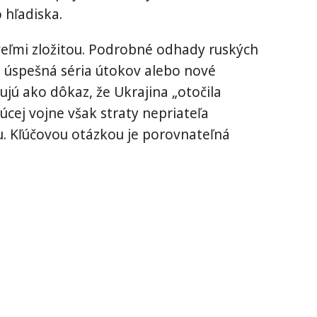
 hľadiska.
 veľmi zložitou. Podrobné odhady ruských
dá úspešná séria útokov alebo nové
jú ako dôkaz, že Ukrajina „otočila
úcej vojne však straty nepriateľa
u. Kľúčovou otázkou je porovnateľná