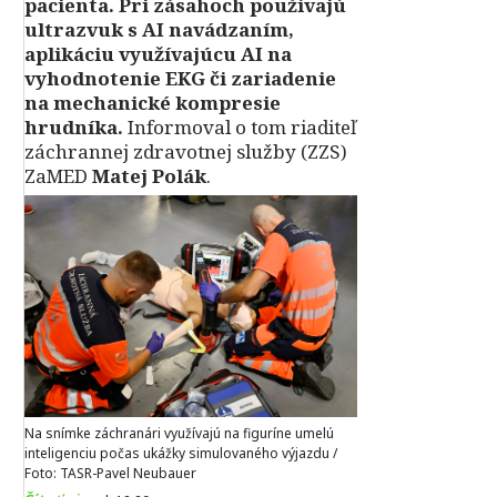
pacienta. Pri zásahoch používajú
ultrazvuk s AI navádzaním,
aplikáciu využívajúcu AI na
vyhodnotenie EKG či zariadenie
na mechanické kompresie
hrudníka.
Informoval o tom riaditeľ
záchrannej zdravotnej služby (ZZS)
ZaMED
Matej Polák
.
Na snímke záchranári využívajú na figuríne umelú
inteligenciu počas ukážky simulovaného výjazdu /
Foto: TASR-Pavel Neubauer