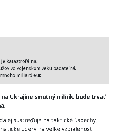
je katastrofálna.
užov vo vojenskom veku badateľná.
mnoho miliard eur.
 na Ukrajine smutný míľnik: bude trvať
a.
ďalej sústreďuje na taktické úspechy,
matické údery na veľké vzdialenosti.