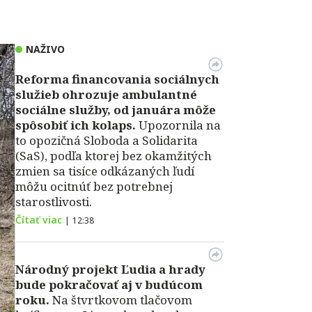
NAŽIVO
Reforma financovania sociálnych
služieb ohrozuje ambulantné
sociálne služby, od januára môže
spôsobiť ich kolaps.
Upozornila na
to opozičná Sloboda a Solidarita
(SaS), podľa ktorej bez okamžitých
zmien sa tisíce odkázaných ľudí
môžu ocitnúť bez potrebnej
starostlivosti.
Čítať viac
|
12:38
Národný projekt Ľudia a hrady
bude pokračovať aj v budúcom
roku.
Na štvrtkovom tlačovom