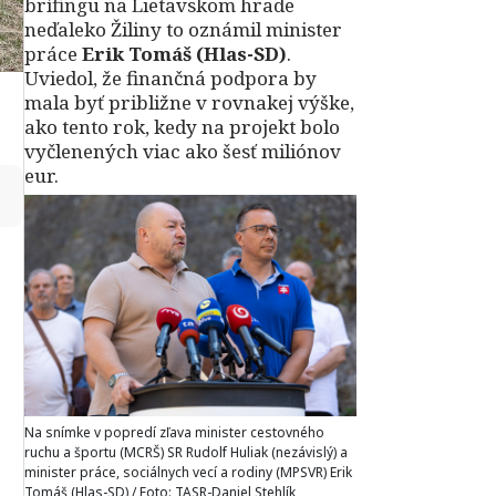
brífingu na Lietavskom hrade
neďaleko Žiliny to oznámil minister
práce
Erik Tomáš (Hlas-SD)
.
Uviedol, že finančná podpora by
mala byť približne v rovnakej výške,
ako tento rok, kedy na projekt bolo
vyčlenených viac ako šesť miliónov
eur.
↻
Na snímke v popredí zľava minister cestovného
ruchu a športu (MCRŠ) SR Rudolf Huliak (nezávislý) a
minister práce, sociálnych vecí a rodiny (MPSVR) Erik
Tomáš (Hlas-SD) / Foto: TASR-Daniel Stehlík