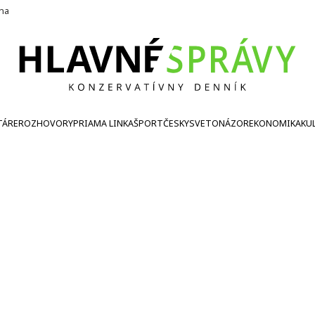
ína
TÁRE
ROZHOVORY
PRIAMA LINKA
ŠPORT
ČESKY
SVETONÁZOR
EKONOMIKA
KU