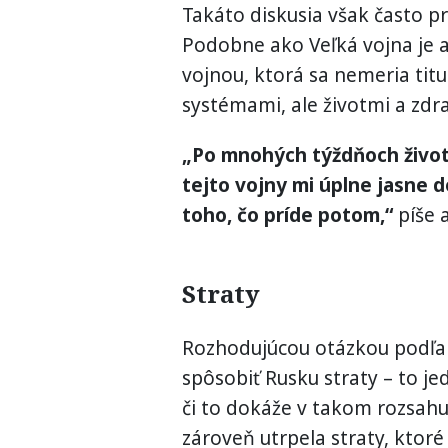
Takáto diskusia však často pr
Podobne ako Veľká vojna je a
vojnou, ktorá sa nemeria tit
systémami, ale životmi a zd
„Po mnohých týždňoch života
tejto vojny mi úplne jasne d
toho, čo príde potom,“
píše 
Straty
Rozhodujúcou otázkou podľa n
spôsobiť Rusku straty – to j
či to dokáže v takom rozsahu,
zároveň utrpela straty, ktoré