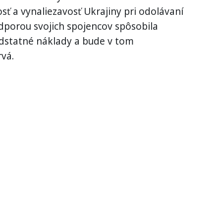
 a vynaliezavosť Ukrajiny pri odolávaní
odporou svojich spojencov spôsobila
odstatné náklady a bude v tom
rvá.