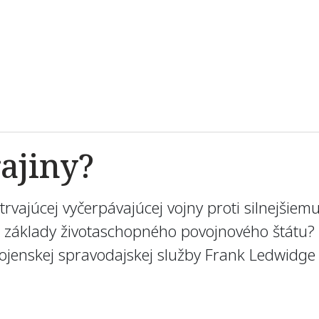
ajiny?
vajúcej vyčerpávajúcej vojny proti silnejšiem
 základy životaschopného povojnového štátu?
 vojenskej spravodajskej služby Frank Ledwidg