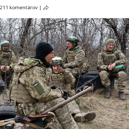
211 komentárov
|