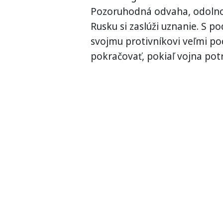
Pozoruhodná odvaha, odolnosť
Rusku si zaslúži uznanie. S p
svojmu protivníkovi veľmi p
pokračovať, pokiaľ vojna pot