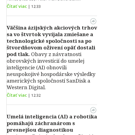
Čítať viac
|
12:33
Väčšina ázijských akciových trhov
sa vo štvrtok vyvíjala zmiešane a
technologické spoločnosti sa po
štvordňovom oživení opäť dostali
pod tlak.
Obavy z návratnosti
obrovských investícií do umelej
inteligencie (AI) obnovili
neuspokojivé hospodárske výsledky
amerických spoločností SanDisk a
Western Digital.
Čítať viac
|
12:32
Umelá inteligencia (AI) a robotika
pomáhajú záchranárom s
presnejšou diagnostikou