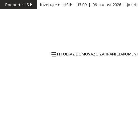
Podporte HS
Inzerujte na HS
13:09
|
06. august 2026
|
Jozef
TITULKA
Z DOMOVA
ZO ZAHRANIČIA
KOMEN