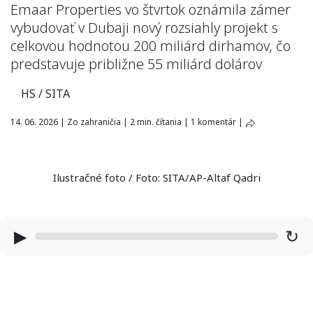
Emaar Properties vo štvrtok oznámila zámer
vybudovať v Dubaji nový rozsiahly projekt s
celkovou hodnotou 200 miliárd dirhamov, čo
predstavuje približne 55 miliárd dolárov
HS / SITA
14. 06. 2026
|
Zo zahraničia
|
2 min. čítania
|
1 komentár
|
Ilustračné foto / Foto: SITA/AP-Altaf Qadri
▶
↻