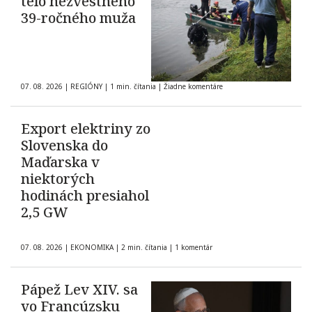
telo nezvestného
39-ročného muža
07. 08. 2026
|
REGIÓNY
|
1 min. čítania
|
Žiadne komentáre
Export elektriny zo
Slovenska do
Maďarska v
niektorých
hodinách presiahol
2,5 GW
07. 08. 2026
|
EKONOMIKA
|
2 min. čítania
|
1 komentár
Pápež Lev XIV. sa
vo Francúzsku