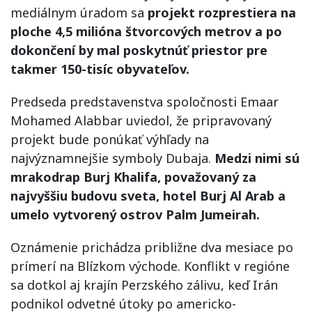
mediálnym úradom sa
projekt rozprestiera na
ploche 4,5 milióna štvorcových metrov a po
dokončení by mal poskytnúť priestor pre
takmer 150-tisíc obyvateľov.
Predseda predstavenstva spoločnosti Emaar
Mohamed Alabbar uviedol, že pripravovaný
projekt bude ponúkať výhľady na
najvýznamnejšie symboly Dubaja.
Medzi nimi sú
mrakodrap Burj Khalifa, považovaný za
najvyššiu budovu sveta, hotel Burj Al Arab a
umelo vytvorený ostrov Palm Jumeirah.
Oznámenie prichádza približne dva mesiace po
prímerí na Blízkom východe. Konflikt v regióne
sa dotkol aj krajín Perzského zálivu, keď Irán
podnikol odvetné útoky po americko-