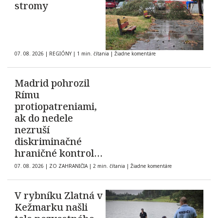
stromy
07. 08. 2026
|
REGIÓNY
|
1 min. čítania
|
Žiadne komentáre
Madrid pohrozil
Rímu
protiopatreniami,
ak do nedele
nezruší
diskriminačné
hraničné kontroly
španielskych
07. 08. 2026
|
ZO ZAHRANIČIA
|
2 min. čítania
|
Žiadne komentáre
občanov
V rybníku Zlatná v
Kežmarku našli