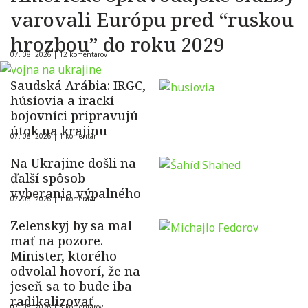
varovali Európu pred “ruskou
hrozbou” do roku 2029
07. 08. 2026 |
12 komentárov
Saudská Arábia: IRGC,
húsíovia a irackí
bojovníci pripravujú
útok na krajinu
07. 08. 2026 |
1 komentár
Na Ukrajine došli na
ďalší spôsob
vyberania výpalného
07. 08. 2026 |
1 komentár
Zelenskyj by sa mal
mať na pozore.
Minister, ktorého
odvolal hovorí, že na
jeseň sa to bude iba
radikalizovať
07. 08. 2026 |
5 komentárov