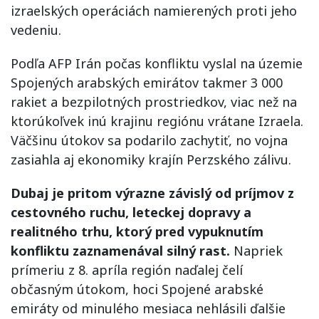
izraelských operáciách namierených proti jeho
vedeniu.
Podľa AFP Irán počas konfliktu vyslal na územie
Spojených arabských emirátov takmer 3 000
rakiet a bezpilotných prostriedkov, viac než na
ktorúkoľvek inú krajinu regiónu vrátane Izraela.
Väčšinu útokov sa podarilo zachytiť, no vojna
zasiahla aj ekonomiky krajín Perzského zálivu.
Dubaj je pritom výrazne závislý od príjmov z
cestovného ruchu, leteckej dopravy a
realitného trhu, ktorý pred vypuknutím
konfliktu zaznamenával silný rast.
Napriek
prímeriu z 8. apríla región naďalej čelí
občasným útokom, hoci Spojené arabské
emiráty od minulého mesiaca nehlásili ďalšie