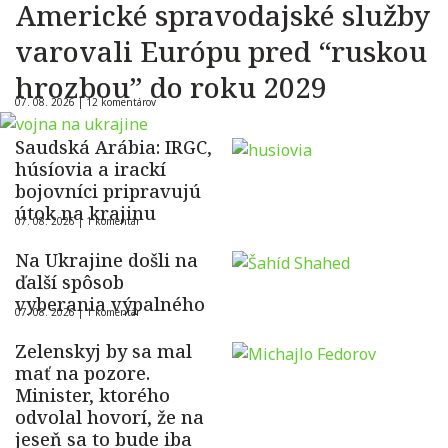
Americké spravodajské služby
varovali Európu pred “ruskou
hrozbou” do roku 2029
07. 08. 2026 |
12 komentárov
Saudská Arábia: IRGC,
húsíovia a irackí
bojovníci pripravujú
útok na krajinu
07. 08. 2026 |
1 komentár
Na Ukrajine došli na
ďalší spôsob
vyberania výpalného
07. 08. 2026 |
1 komentár
Zelenskyj by sa mal
mať na pozore.
Minister, ktorého
odvolal hovorí, že na
jeseň sa to bude iba