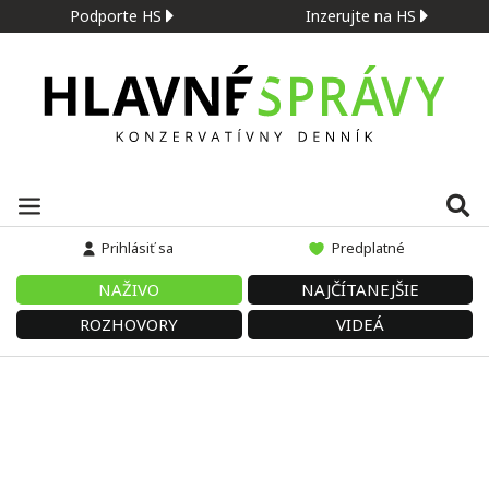
Podporte HS
Inzerujte na HS
Prihlásiť sa
Predplatné
NAŽIVO
NAJČÍTANEJŠIE
ROZHOVORY
VIDEÁ