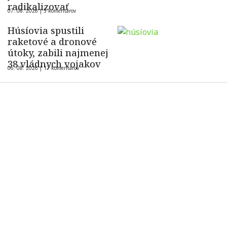
radikalizovať
07. 08. 2026 |
5 komentárov
Húsíovia spustili
raketové a dronové
útoky, zabili najmenej
38 vládnych vojakov
06. 08. 2026 |
17 komentárov