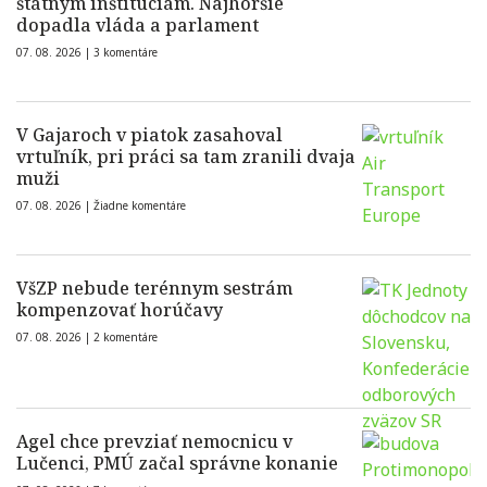
štátnym inštitúciám. Najhoršie
dopadla vláda a parlament
07. 08. 2026 |
3 komentáre
V Gajaroch v piatok zasahoval
vrtuľník, pri práci sa tam zranili dvaja
muži
07. 08. 2026 |
Žiadne komentáre
VšZP nebude terénnym sestrám
kompenzovať horúčavy
07. 08. 2026 |
2 komentáre
Agel chce prevziať nemocnicu v
Lučenci, PMÚ začal správne konanie