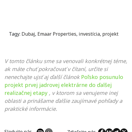
Tagy:
Dubaj
,
Emaar Properties
,
investícia
,
projekt
V tomto článku sme sa venovali konkrétnej téme,
ak máte chuť pokračovať v čítaní, určite si
nenechajte ujsť aj ďalší článok
Poľsko posunulo
projekt prvej jadrovej elektrárne do ďalšej
realizačnej etapy
, v ktorom sa venujeme inej
oblasti a prinášame ďalšie zaujímavé pohľady a
praktické informácie.
Sledujte nás
Zdieľajte nás