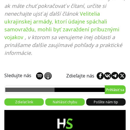
ak máte chuť pokračovať v čítaní, určite si
nenechajte ujsť aj ďalší článok
Velitelia
ukrajinskej armády, ktorí údajne spáchali
samovraždu, mohli byť zavraždení príbuznými
vojakov
, v ktorom sa venujeme inej oblasti a
prinášame ďalšie zaujímavé pohľady a praktické
informácie.
Sledujte nás
Zdieľajte nás
Prihlásiť sa
Zdieľať link
Nahlásiť chybu
Pošlite nám tip