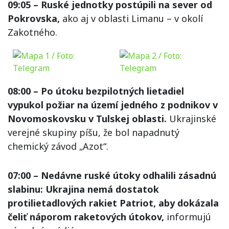
09:05 – Ruské jednotky postúpili na sever od
Pokrovska,
ako aj v oblasti Limanu – v okolí
Zakotného.
08:00 – Po útoku bezpilotných lietadiel
vypukol požiar na území jedného z podnikov v
Novomoskovsku v Tulskej oblasti.
Ukrajinské
verejné skupiny píšu, že bol napadnutý
chemický závod „Azot“.
07:00 – Nedávne ruské útoky odhalili zásadnú
slabinu: Ukrajina nemá dostatok
protilietadlových rakiet Patriot, aby dokázala
čeliť náporom raketových útokov,
informujú