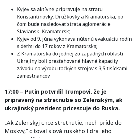
Kyjev sa aktívne pripravuje na stratu
Konstantinovky, Družkovky a Kramatorska, po
čom bude nasledovať strata aglomerácie
Slaviansk–Kramatorsk;
Kyjev od 9. júna vykonáva nútenú evakuáciu rodín
s deťmi do 17 rokov z Kramatorska;
Z Kramatorska do jednej zo západných oblastí
Ukrajiny boli presťahované hlavné kapacity
závodu na výrobu ťažkých strojov s 3,5 tisíckami
zamestnancov.
17:00 – Putin potvrdil Trumpovi, že je
pripravený na stretnutie so Zelenským, ak
ukrajinský prezident pricestuje do Ruska.
„Ak Zelenskyj chce stretnutie, nech príde do
Moskvy,“ citoval slová ruského lídra jeho