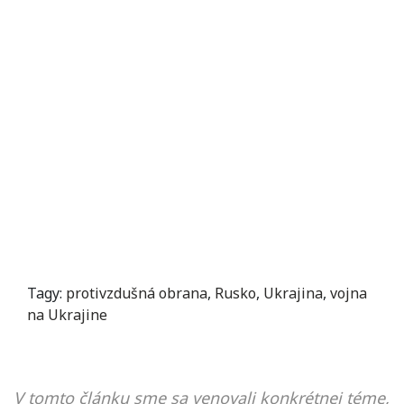
Tagy:
protivzdušná obrana
,
Rusko
,
Ukrajina
,
vojna
na Ukrajine
V tomto článku sme sa venovali konkrétnej téme,