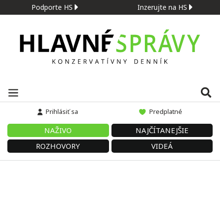
Podporte HS
Inzerujte na HS
Prihlásiť sa
Predplatné
NAŽIVO
NAJČÍTANEJŠIE
ROZHOVORY
VIDEÁ