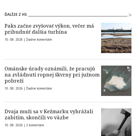
ĎALŠIE Z HS
Paks začne zvyšovať výkon, večer má
pribudnúť ďalšia turbína
10. 08. 2026 |
Žiadne komentáre
Ománske úrady oznámili, že pracujú
na zvládnutí ropnej škvrny pri južnom
pobreží
10. 08. 2026 |
Žiadne komentáre
Dvaja muži sa v Kežmarku vyhrážali
zabitím, skončili vo väzbe
10. 08. 2026 |
2 komentáre