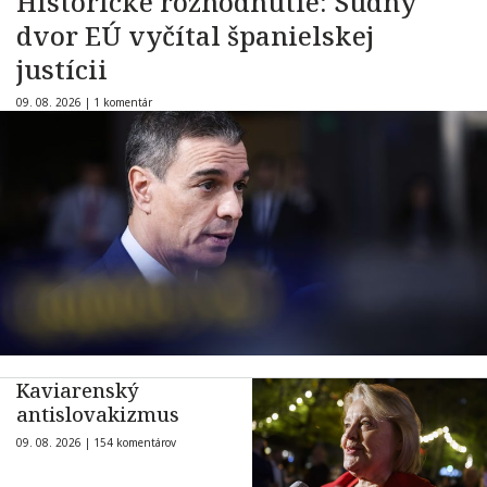
Historické rozhodnutie: Súdny
dvor EÚ vyčítal španielskej
justícii
09. 08. 2026 |
1 komentár
Kaviarenský
antislovakizmus
09. 08. 2026 |
154 komentárov