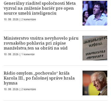
Generálny riaditeľ spoločnosti Meta
vyzval na zníženie bariér pre open
source umelú inteligenciu
10. 08. 2026 |
2 komentáre
Ministerstvo vnútra nevyhovelo páru
rovnakého pohlavia pri zápise
manželstva,ten sa obráti na súd
10. 08. 2026 |
1 komentár
Rádio omylom „pochovalo“ kráľa
Karola III., po falošnej správe hrala
hymna
10. 08. 2026 |
2 komentáre