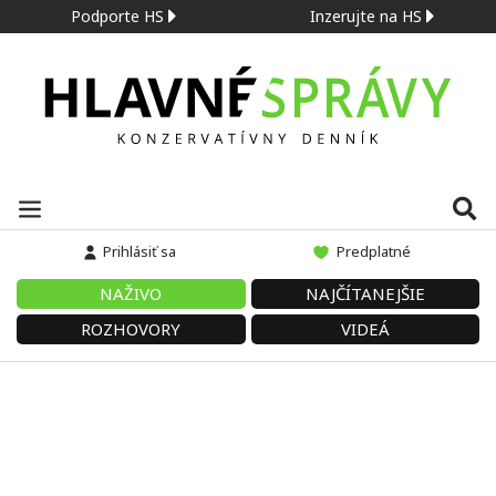
Podporte HS
Inzerujte na HS
Prihlásiť sa
Predplatné
NAŽIVO
NAJČÍTANEJŠIE
ROZHOVORY
VIDEÁ