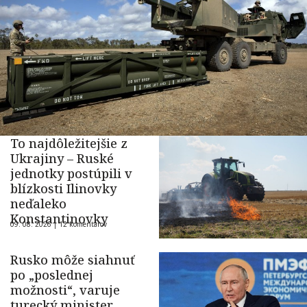
To najdôležitejšie z
Ukrajiny – Ruské
jednotky postúpili v
blízkosti Ilinovky
neďaleko
Konstantinovky
09. 08. 2026 |
12 komentárov
Rusko môže siahnuť
po „poslednej
možnosti“, varuje
turecký minister