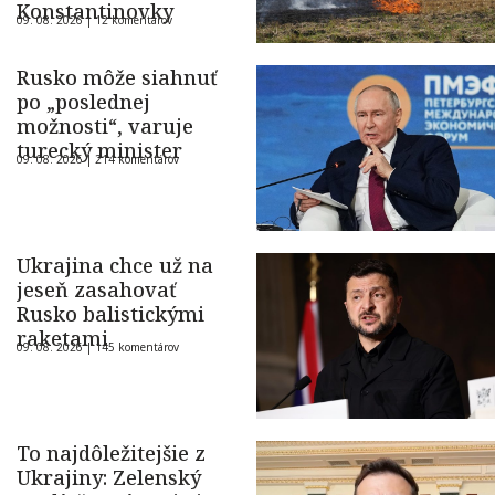
Konstantinovky
09. 08. 2026 |
12 komentárov
Rusko môže siahnuť
po „poslednej
možnosti“, varuje
turecký minister
09. 08. 2026 |
214 komentárov
Ukrajina chce už na
jeseň zasahovať
Rusko balistickými
raketami
09. 08. 2026 |
145 komentárov
To najdôležitejšie z
Ukrajiny: Zelenský