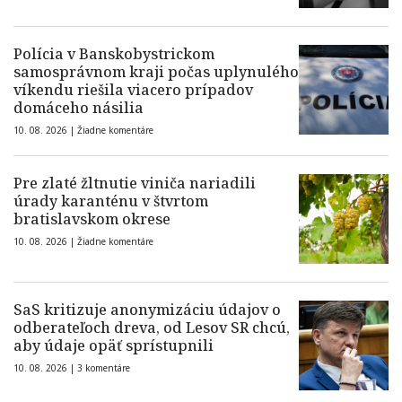
Polícia v Banskobystrickom
samosprávnom kraji počas uplynulého
víkendu riešila viacero prípadov
domáceho násilia
10. 08. 2026 |
Žiadne komentáre
Pre zlaté žltnutie viniča nariadili
úrady karanténu v štvrtom
bratislavskom okrese
10. 08. 2026 |
Žiadne komentáre
SaS kritizuje anonymizáciu údajov o
odberateľoch dreva, od Lesov SR chcú,
aby údaje opäť sprístupnili
10. 08. 2026 |
3 komentáre