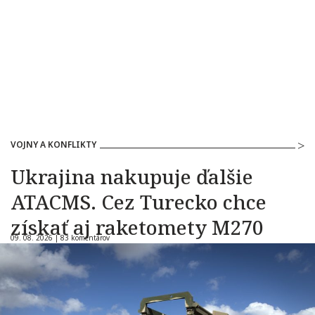
VOJNY A KONFLIKTY
Ukrajina nakupuje ďalšie
ATACMS. Cez Turecko chce
získať aj raketomety M270
09. 08. 2026 |
83 komentárov