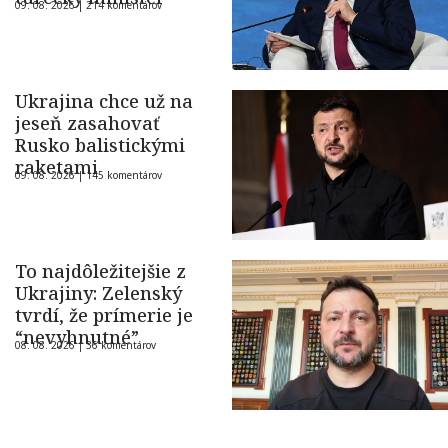
09. 08. 2026 |
214 komentárov
Ukrajina chce už na
jeseň zasahovať
Rusko balistickými
raketami
09. 08. 2026 |
145 komentárov
To najdôležitejšie z
Ukrajiny: Zelenský
tvrdí, že prímerie je
“nevyhnutné”
08. 08. 2026 |
36 komentárov