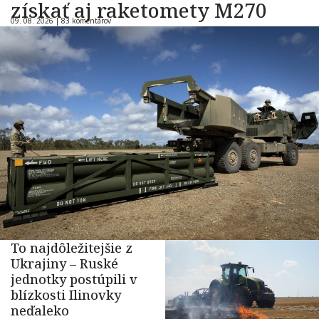
získať aj raketomety M270
09. 08. 2026 |
83 komentárov
To najdôležitejšie z
Ukrajiny – Ruské
jednotky postúpili v
blízkosti Ilinovky
neďaleko