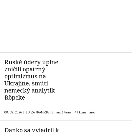
Ruské údery úplne
zničili opatrný
optimizmus na
Ukrajine, smúti
nemecký analytik
Röpcke
08. 08. 2026
|
ZO ZAHRANIČIA
|
2 min. čítania
|
41 komentárov
Danko sa vyjadril k