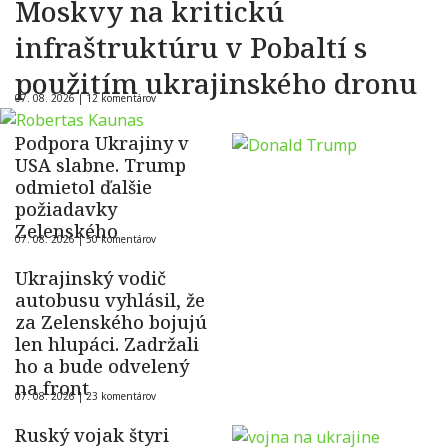
Moskvy na kritickú
infraštruktúru v Pobaltí s
použitím ukrajinského dronu
07. 08. 2026 |
12 komentárov
Podpora Ukrajiny v
USA slabne. Trump
odmietol ďalšie
požiadavky
Zelenského
07. 08. 2026 |
50 komentárov
Ukrajinský vodič
autobusu vyhlásil, že
za Zelenského bojujú
len hlupáci. Zadržali
ho a bude odvelený
na front
07. 08. 2026 |
23 komentárov
Ruský vojak štyri