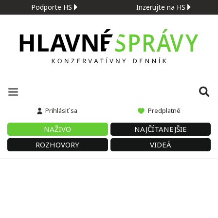
Podporte HS
Inzerujte na HS
Prihlásiť sa
Predplatné
NAŽIVO
NAJČÍTANEJŠIE
ROZHOVORY
VIDEÁ