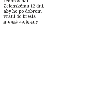
Fedorov dal
Zelenskému 12 dní,
aby ho po dobrom
vrátil do kresla
ministra obrany
07. 08. 2026 |
12 komentárov