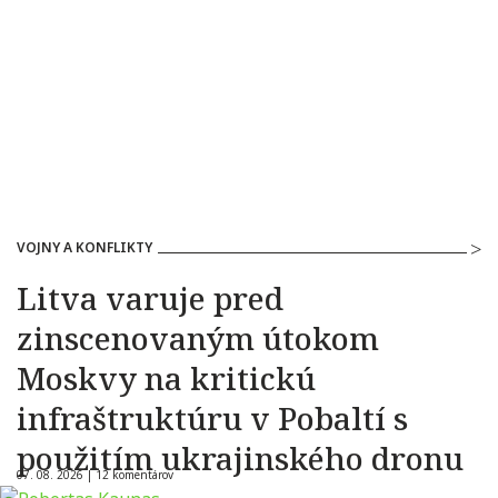
VOJNY A KONFLIKTY
Litva varuje pred
zinscenovaným útokom
Moskvy na kritickú
infraštruktúru v Pobaltí s
použitím ukrajinského dronu
07. 08. 2026 |
12 komentárov