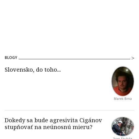
BLOGY
Marek Brna
Ivan Štubňa