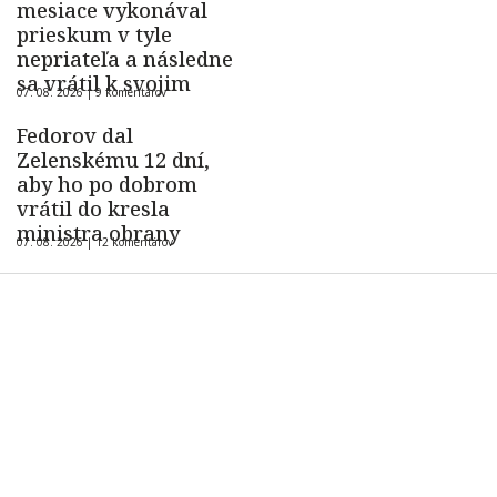
mesiace vykonával
prieskum v tyle
nepriateľa a následne
sa vrátil k svojim
07. 08. 2026 |
9 komentárov
Fedorov dal
Zelenskému 12 dní,
aby ho po dobrom
vrátil do kresla
ministra obrany
07. 08. 2026 |
12 komentárov