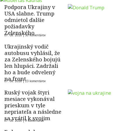
Podpora Ukrajiny v
USA slabne. Trump
odmietol ďalšie
požiadavky
Zelenského
07. 08. 2026 |
50 komentárov
Ukrajinský vodič
autobusu vyhlásil, že
za Zelenského bojujú
len hlupáci. Zadržali
ho a bude odvelený
na front
07. 08. 2026 |
23 komentárov
Ruský vojak štyri
mesiace vykonával
prieskum v tyle
nepriateľa a následne
sa vrátil k svojim
07. 08. 2026 |
9 komentárov