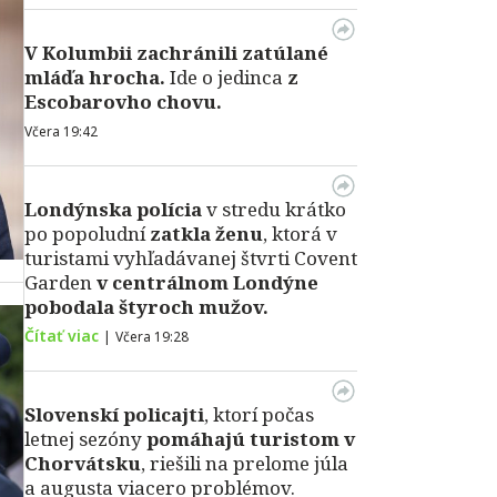
V Kolumbii zachránili zatúlané
mláďa hrocha.
Ide o jedinca
z
Escobarovho chovu.
Včera 19:42
Londýnska polícia
v stredu krátko
po popoludní
zatkla ženu
, ktorá v
turistami vyhľadávanej štvrti Covent
Garden
v centrálnom Londýne
pobodala štyroch mužov.
Čítať viac
|
Včera 19:28
Slovenskí policajti
, ktorí počas
letnej sezóny
pomáhajú turistom v
Chorvátsku
, riešili na prelome júla
a augusta viacero problémov.