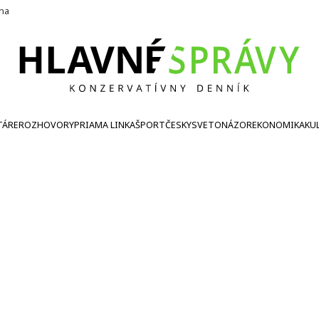
ína
TÁRE
ROZHOVORY
PRIAMA LINKA
ŠPORT
ČESKY
SVETONÁZOR
EKONOMIKA
KU