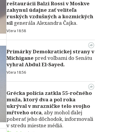
reštaurácii Balzi Rossi v Moskve
zahynul údajne zať veliteľa
ruských vzdušných a kozmických
síl
generála Alexandra Čajka.
Včera 18:58
Primárky Demokratickej strany v
Michigane
pred voľbami do Senátu
vyhral Abdul El-Sayed.
Včera 18:56
Grécka polícia zatkla 55-ročného
muža, ktorý dva a pol roka
ukrýval v mrazničke telo svojho
mŕtveho otca
, aby mohol ďalej
poberať jeho dôchodok, informovali
v stredu miestne médiá.