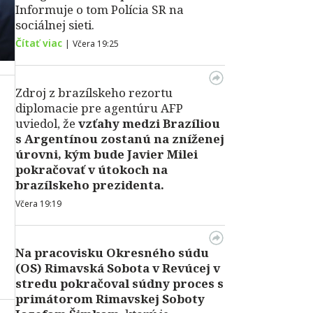
Informuje o tom Polícia SR na
sociálnej sieti.
Čítať viac
|
Včera 19:25
Zdroj z brazílskeho rezortu
diplomacie pre agentúru AFP
uviedol, že
vzťahy medzi Brazíliou
s Argentínou zostanú na zníženej
úrovni, kým bude Javier Milei
pokračovať v útokoch na
brazílskeho prezidenta.
Včera 19:19
Na pracovisku Okresného súdu
(OS) Rimavská Sobota v Revúcej v
stredu pokračoval súdny proces s
primátorom Rimavskej Soboty