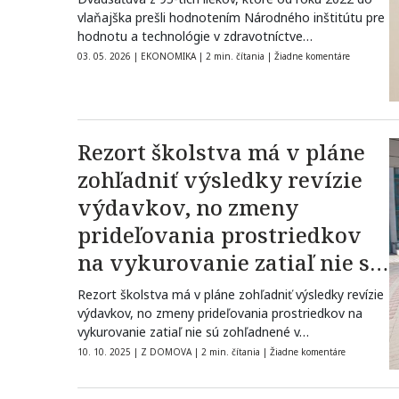
vlaňajška prešli hodnotením Národného inštitútu pre
hodnotu a technológie v zdravotníctve…
03. 05. 2026
|
EKONOMIKA
|
2 min. čítania
|
Žiadne komentáre
Rezort školstva má v pláne
zohľadniť výsledky revízie
výdavkov, no zmeny
prideľovania prostriedkov
na vykurovanie zatiaľ nie sú
zohľadnené v novom zákone
Rezort školstva má v pláne zohľadniť výsledky revízie
o financovaní
výdavkov, no zmeny prideľovania prostriedkov na
vykurovanie zatiaľ nie sú zohľadnené v…
10. 10. 2025
|
Z DOMOVA
|
2 min. čítania
|
Žiadne komentáre