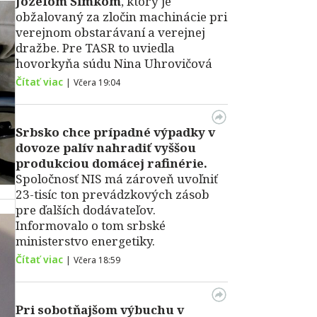
Jozefom Šimkom
, ktorý je
obžalovaný za zločin machinácie pri
verejnom obstarávaní a verejnej
dražbe. Pre TASR to uviedla
hovorkyňa súdu Nina Uhrovičová
Čítať viac
|
Včera 19:04
Srbsko chce prípadné výpadky v
dovoze palív nahradiť vyššou
produkciou domácej rafinérie.
Spoločnosť NIS má zároveň uvoľniť
23-tisíc ton prevádzkových zásob
pre ďalších dodávateľov.
Informovalo o tom srbské
ministerstvo energetiky.
Čítať viac
|
Včera 18:59
Pri sobotňajšom výbuchu v