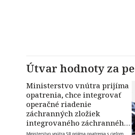
Útvar hodnoty za p
Ministerstvo vnútra prijíma
opatrenia, chce integrovať
operačné riadenie
záchranných zložiek
integrovaného záchranného
systému
Ministerstvo vnútra SR prijíma opatrenia s cieľom