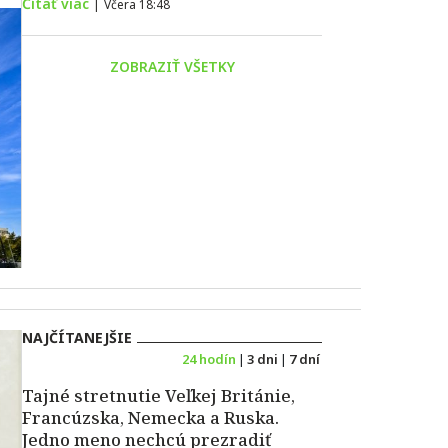
Čítať viac
|
Včera 18:48
ZOBRAZIŤ VŠETKY
NAJČÍTANEJŠIE
24 hodín
|
3 dni
|
7 dní