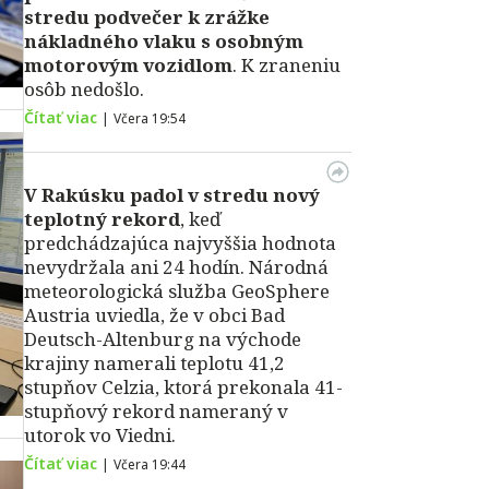
stredu podvečer k zrážke
nákladného vlaku s osobným
motorovým vozidlom
. K zraneniu
osôb nedošlo.
Čítať viac
|
Včera 19:54
V Rakúsku padol v stredu nový
teplotný rekord
, keď
predchádzajúca najvyššia hodnota
nevydržala ani 24 hodín. Národná
meteorologická služba GeoSphere
Austria uviedla, že v obci Bad
Deutsch-Altenburg na východe
krajiny namerali teplotu 41,2
stupňov Celzia, ktorá prekonala 41-
stupňový rekord nameraný v
utorok vo Viedni.
Čítať viac
|
Včera 19:44