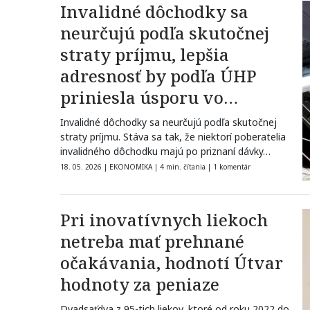
Invalidné dôchodky sa
neurčujú podľa skutočnej
straty príjmu, lepšia
adresnosť by podľa ÚHP
priniesla úsporu vo
výdavkoch štátu
Invalidné dôchodky sa neurčujú podľa skutočnej
straty príjmu. Stáva sa tak, že niektorí poberatelia
invalidného dôchodku majú po priznaní dávky…
18. 05. 2026
|
EKONOMIKA
|
4 min. čítania
|
1 komentár
Pri inovatívnych liekoch
netreba mať prehnané
očakávania, hodnotí Útvar
hodnoty za peniaze
Dvadsaťdva z 95-tich liekov, ktoré od roku 2022 do