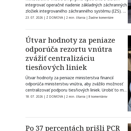
integrovať operačné riadenie základných záchranných
zložiek integrovaného záchranného systému (IZS). V
reakcii na…
23. 07. 2026
|
Z DOMOVA
|
2 min. čítania
|
Žiadne komentáre
Útvar hodnoty za peniaze
odporúča rezortu vnútra
zvážiť centralizáciu
tiesňových liniek
Útvar hodnoty za peniaze ministerstva financií
odporúča ministerstvu vnútra, aby zvážilo možnosť
centralizovať podporu tiesňových liniek. Urobiť to má
najmä…
18. 07. 2026
|
Z DOMOVA
|
2 min. čítania
|
8 komentárov
Po 37 percentách prišli PCR