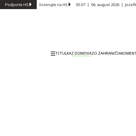
Podporte HS
Inzerujte na HS
05:07
|
06. august 2026
|
Jozef
TITULKA
Z DOMOVA
ZO ZAHRANIČIA
KOMEN