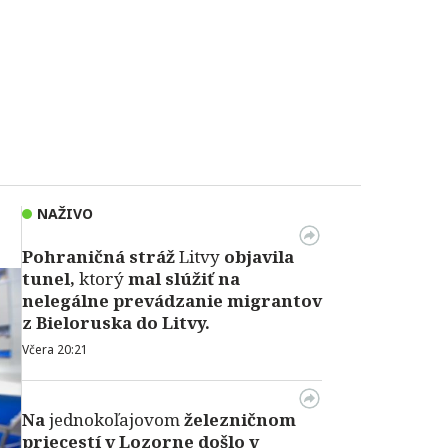
NAŽIVO
Pohraničná stráž
Litvy
objavila
tunel,
ktorý
mal slúžiť na
nelegálne prevádzanie migrantov
z Bieloruska do Litvy.
Včera 20:21
Na
jednokoľajovom
železničnom
priecestí v Lozorne došlo v