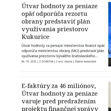
Útvar hodnoty za peniaze
opäť odporúča rezortu
obrany predstaviť plán
využívania priestorov
Kukurice
Útvar hodnoty za peniaze ministerstva financií opäť
odporúča ministerstvu obrany (MO) predstaviť plán
využívania priestorov bývalého bratislavského
internátu Hviezda, známeho…
06. 10. 2025
|
Z DOMOVA
|
2 min. čítania
|
Žiadne komentáre
E-faktúry za 46 miliónov,
Útvar hodnoty za peniaze
varuje pred predražením
projektu finančnej správy