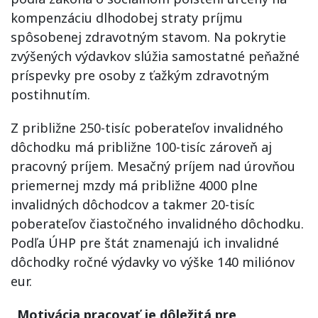
kompenzáciu dlhodobej straty príjmu
spôsobenej zdravotným stavom. Na pokrytie
zvýšených výdavkov slúžia samostatné peňažné
príspevky pre osoby z ťažkým zdravotným
postihnutím.
Z približne 250-tisíc poberateľov invalidného
dôchodku má približne 100-tisíc zároveň aj
pracovný príjem. Mesačný príjem nad úrovňou
priemernej mzdy má približne 4000 plne
invalidných dôchodcov a takmer 20-tisíc
poberateľov čiastočného invalidného dôchodku.
Podľa ÚHP pre štát znamenajú ich invalidné
dôchodky ročné výdavky vo výške 140 miliónov
eur.
„Motivácia pracovať je dôležitá pre