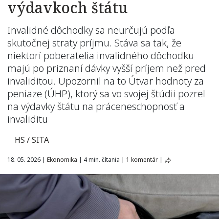
výdavkoch štátu
Invalidné dôchodky sa neurčujú podľa
skutočnej straty príjmu. Stáva sa tak, že
niektorí poberatelia invalidného dôchodku
majú po priznaní dávky vyšší príjem než pred
invaliditou. Upozornil na to Útvar hodnoty za
peniaze (ÚHP), ktorý sa vo svojej štúdii pozrel
na výdavky štátu na práceneschopnosť a
invaliditu
HS / SITA
18. 05. 2026
|
Ekonomika
|
4 min. čítania
|
1 komentár
|