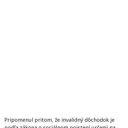
Pripomenul pritom, že invalidný dôchodok je
podľa zákona o sociálnom poistení určený na