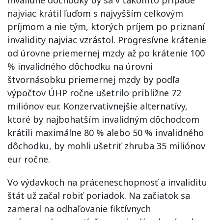
invalidné dôchodky by sa v takomto prípade
najviac krátil ľuďom s najvyšším celkovým
príjmom a nie tým, ktorých príjem po priznaní
invalidity najviac vzrástol. Progresívne krátenie
od úrovne priemernej mzdy až po krátenie 100
% invalidného dôchodku na úrovni
štvornásobku priemernej mzdy by podľa
výpočtov ÚHP ročne ušetrilo približne 72
miliónov eur. Konzervatívnejšie alternatívy,
ktoré by najbohatším invalidným dôchodcom
krátili maximálne 80 % alebo 50 % invalidného
dôchodku, by mohli ušetriť zhruba 35 miliónov
eur ročne.
Vo výdavkoch na práceneschopnosť a invaliditu
štát už začal robiť poriadok. Na začiatok sa
zameral na odhaľovanie fiktívnych