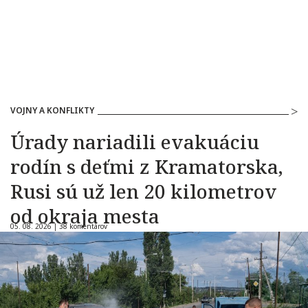
VOJNY A KONFLIKTY
Úrady nariadili evakuáciu
rodín s deťmi z Kramatorska,
Rusi sú už len 20 kilometrov
od okraja mesta
05. 08. 2026 |
38 komentárov