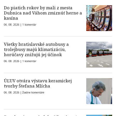
Do piatich rokov by mali z mesta
Dubnica nad Váhom zmiznúť herne a
kasína
06. 08. 2026 |
1 komentár
Všetky bratislavské autobusy a
trolejbusy majú klimatizáciu,
horúčavy znižujú jej účinok
06. 08. 2026 |
1 komentár
ÚĽUV otvára výstavu keramickej
tvorby Štefana Mlícha
06. 08. 2026 |
Žiadne komentáre