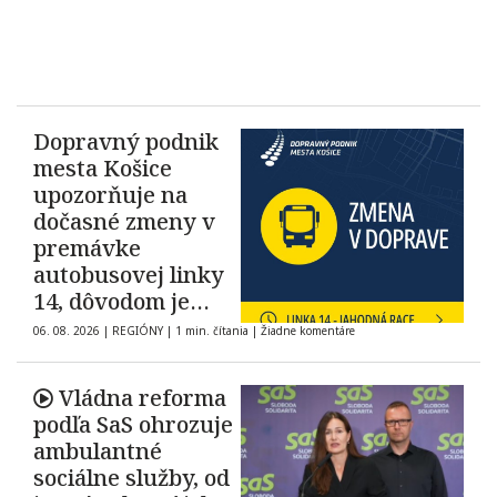
Dopravný podnik
mesta Košice
upozorňuje na
dočasné zmeny v
premávke
autobusovej linky
14, dôvodom je
Race Jahodná 2026
06. 08. 2026
|
REGIÓNY
|
1 min. čítania
|
Žiadne komentáre
Vládna reforma
podľa SaS ohrozuje
ambulantné
sociálne služby, od