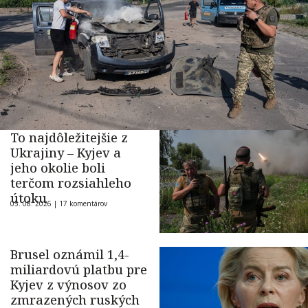
To najdôležitejšie z
Ukrajiny – Kyjev a
jeho okolie boli
terčom rozsiahleho
útoku
05. 08. 2026 |
17 komentárov
Brusel oznámil 1,4-
miliardovú platbu pre
Kyjev z výnosov zo
zmrazených ruských