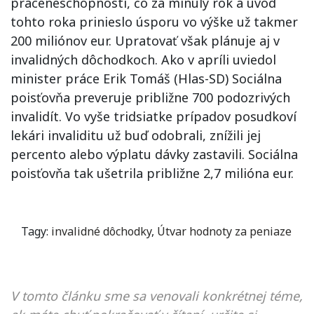
práceneschopností, čo za minulý rok a úvod
tohto roka prinieslo úsporu vo výške už takmer
200 miliónov eur. Upratovať však plánuje aj v
invalidných dôchodkoch. Ako v apríli uviedol
minister práce Erik Tomáš (Hlas-SD) Sociálna
poisťovňa preveruje približne 700 podozrivých
invalidít. Vo vyše tridsiatke prípadov posudkoví
lekári invaliditu už buď odobrali, znížili jej
percento alebo výplatu dávky zastavili. Sociálna
poisťovňa tak ušetrila približne 2,7 milióna eur.
Tagy:
invalidné dôchodky
,
Útvar hodnoty za peniaze
V tomto článku sme sa venovali konkrétnej téme,