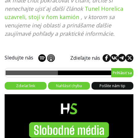
ak máte chuť pokračovať v čítaní, určite si
nenechajte ujsť aj ďalší článok
Tunel Horelica
uzavreli, stojí v ňom kamión
, v ktorom sa
venujeme inej oblasti a prinášame ďalšie
zaujímavé pohľady a praktické informácie.
Sledujte nás
Zdieľajte nás
Prihlásiť sa
Zdieľať link
Nahlásiť chybu
Pošlite nám tip