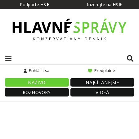
Podporte HS
Inzerujte na HS
Prihlásiť sa
Predplatné
NAŽIVO
NAJČÍTANEJŠIE
ROZHOVORY
VIDEÁ