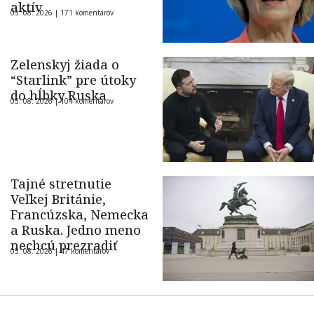
aktív
05. 08. 2026 |
171 komentárov
Zelenskyj žiada o
“Starlink” pre útoky
do hĺbky Ruska
05. 08. 2026 |
104 komentárov
Tajné stretnutie
Veľkej Británie,
Francúzska, Nemecka
a Ruska. Jedno meno
nechcú prezradiť
05. 08. 2026 |
47 komentárov