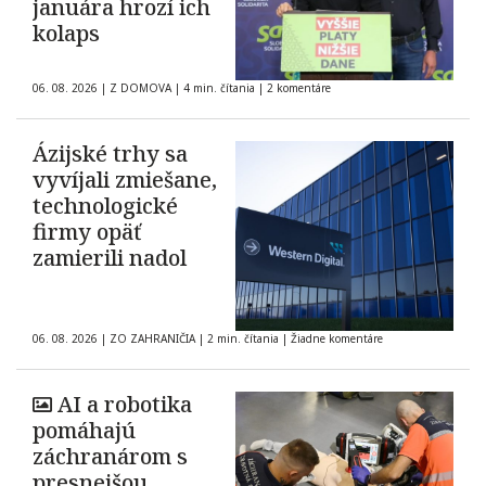
januára hrozí ich
kolaps
06. 08. 2026
|
Z DOMOVA
|
4 min. čítania
|
2 komentáre
Ázijské trhy sa
vyvíjali zmiešane,
technologické
firmy opäť
zamierili nadol
06. 08. 2026
|
ZO ZAHRANIČIA
|
2 min. čítania
|
Žiadne komentáre
AI a robotika
pomáhajú
záchranárom s
presnejšou