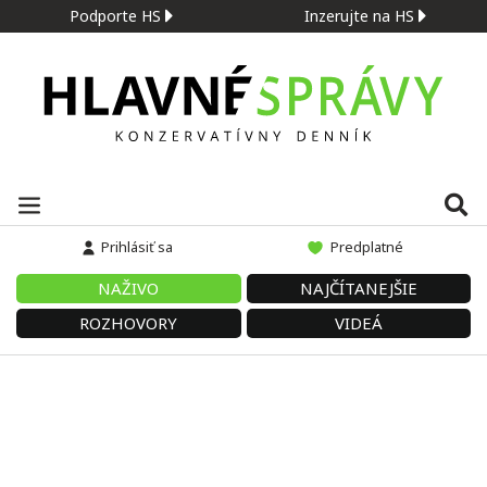
Podporte HS
Inzerujte na HS
Prihlásiť sa
Predplatné
NAŽIVO
NAJČÍTANEJŠIE
ROZHOVORY
VIDEÁ