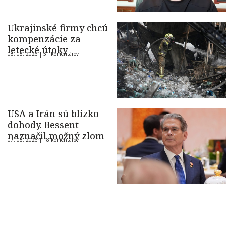
Ukrajinské firmy chcú
kompenzácie za
letecké útoky
08. 08. 2026 |
51 komentárov
USA a Irán sú blízko
dohody. Bessent
naznačil možný zlom
07. 08. 2026 |
18 komentárov