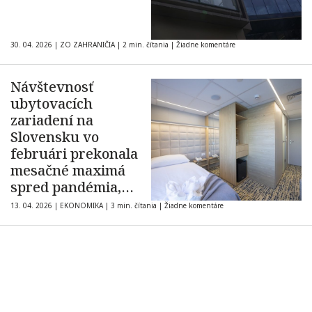
30. 04. 2026
|
ZO ZAHRANIČIA
|
2 min. čítania
|
Žiadne komentáre
Návštevnosť
ubytovacích
zariadení na
Slovensku vo
februári prekonala
mesačné maximá
spred pandémia,
pomohli zahraniční
13. 04. 2026
|
EKONOMIKA
|
3 min. čítania
|
Žiadne komentáre
turisti