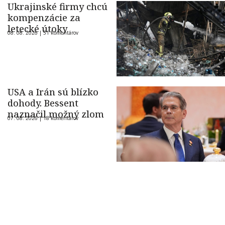
Ukrajinské firmy chcú
kompenzácie za
letecké útoky
08. 08. 2026 |
51 komentárov
USA a Irán sú blízko
dohody. Bessent
naznačil možný zlom
07. 08. 2026 |
18 komentárov