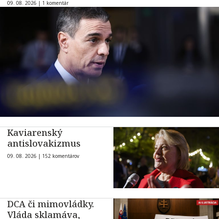
09. 08. 2026 |
1 komentár
Kaviarenský
antislovakizmus
09. 08. 2026 |
152 komentárov
DCA či mimovládky.
Vláda sklamáva,