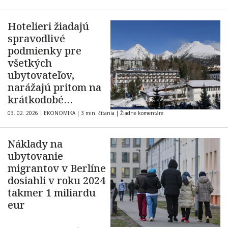
Hotelieri žiadajú
spravodlivé
podmienky pre
všetkých
ubytovateľov,
narážajú pritom na
krátkodobé
prenájmy cez online
03. 02. 2026
|
EKONOMIKA
|
3 min. čítania
|
Žiadne komentáre
platformy
Náklady na
ubytovanie
migrantov v Berlíne
dosiahli v roku 2024
takmer 1 miliardu
eur