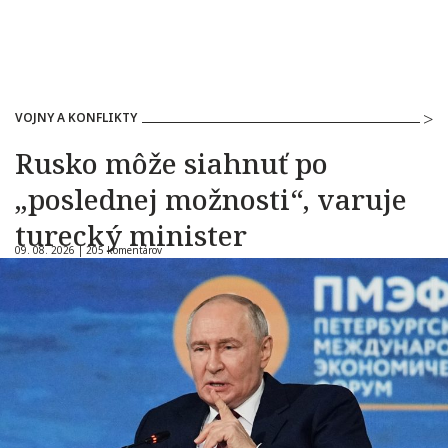
VOJNY A KONFLIKTY
Rusko môže siahnuť po
„poslednej možnosti“, varuje
turecký minister
09. 08. 2026 |
205 komentárov