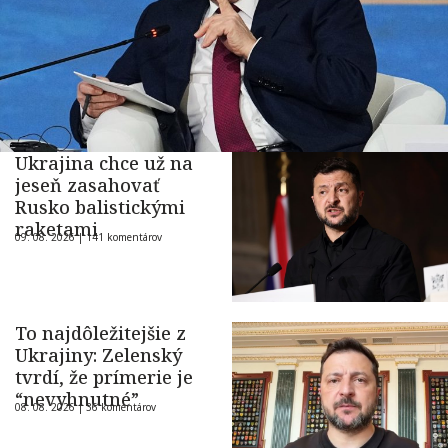
Ukrajina chce už na
jeseň zasahovať
Rusko balistickými
raketami
09. 08. 2026 |
141 komentárov
To najdôležitejšie z
Ukrajiny: Zelenský
tvrdí, že prímerie je
“nevyhnutné”
08. 08. 2026 |
36 komentárov