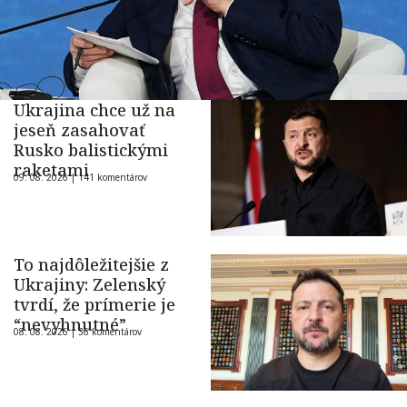
Ukrajina chce už na
jeseň zasahovať
Rusko balistickými
raketami
09. 08. 2026 |
141 komentárov
To najdôležitejšie z
Ukrajiny: Zelenský
tvrdí, že prímerie je
“nevyhnutné”
08. 08. 2026 |
36 komentárov