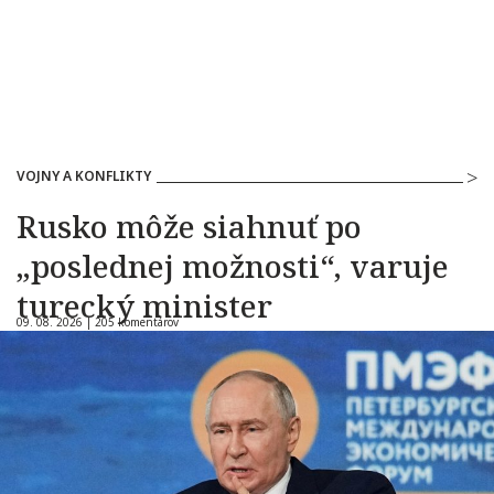
VOJNY A KONFLIKTY
Rusko môže siahnuť po
„poslednej možnosti“, varuje
turecký minister
09. 08. 2026 |
205 komentárov