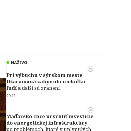
NAŽIVO
Pri výbuchu v
sýrskom meste
Džaramáná zahynulo niekoľko
ľudí a
ďalší sú zranení.
20:23
Maďarsko chce urýchliť investície
do energetickej infraštruktúry
po problémoch, ktoré v uplynulých