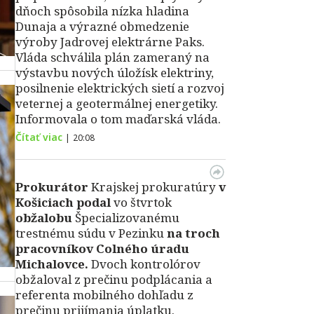
dňoch spôsobila nízka hladina
Dunaja a výrazné obmedzenie
výroby Jadrovej elektrárne Paks.
Vláda schválila plán zameraný na
výstavbu nových úložísk elektriny,
posilnenie elektrických sietí a rozvoj
veternej a geotermálnej energetiky.
Informovala o tom maďarská vláda.
Čítať viac
|
20:08
Prokurátor
Krajskej prokuratúry
v
Košiciach podal
vo štvrtok
obžalobu
Špecializovanému
trestnému súdu v Pezinku
na troch
pracovníkov Colného úradu
Michalovce.
Dvoch kontrolórov
obžaloval z prečinu podplácania a
referenta mobilného dohľadu z
prečinu prijímania úplatku.