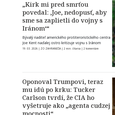
„Kirk mi pred smrťou
povedal: ‚Joe, nedopusť, aby
sme sa zaplietli do vojny s
Iránom‘“
Bývalý riaditeľ amerického protiteroristického centra
Joe Kent naďalej ostro kritizuje vojnu s Iránom
19. 03. 2026
|
ZO ZAHRANIČIA
|
2 min. čítania
|
2 komentáre
Oponoval Trumpovi, teraz
mu idú po krku: Tucker
Carlson tvrdí, že CIA ho
vyšetruje ako „agenta cudzej
mocnosti“