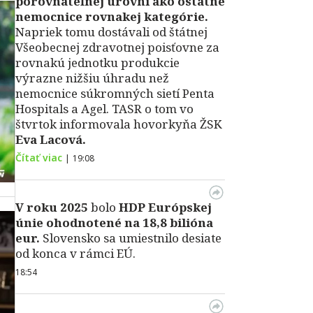
porovnateľnej úrovni ako ostatné
nemocnice rovnakej kategórie.
Napriek tomu dostávali od štátnej
Všeobecnej zdravotnej poisťovne za
rovnakú jednotku produkcie
výrazne nižšiu úhradu než
nemocnice súkromných sietí Penta
Hospitals a Agel. TASR o tom vo
štvrtok informovala hovorkyňa ŽSK
Eva Lacová.
Čítať viac
|
19:08
V roku 2025
bolo
HDP
Európskej
únie ohodnotené na 18,8 bilióna
eur.
Slovensko sa umiestnilo desiate
od konca v rámci EÚ.
18:54