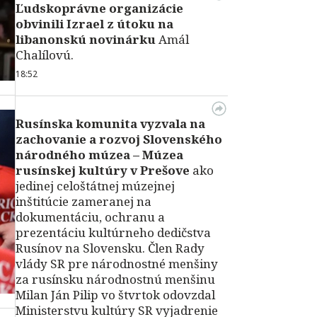
Ľudskoprávne organizácie
obvinili Izrael z útoku na
libanonskú novinárku
Amál
Chalílovú.
18:52
Rusínska komunita vyzvala na
zachovanie a rozvoj Slovenského
národného múzea – Múzea
rusínskej kultúry v Prešove
ako
jedinej celoštátnej múzejnej
inštitúcie zameranej na
dokumentáciu, ochranu a
prezentáciu kultúrneho dedičstva
Rusínov na Slovensku. Člen Rady
vlády SR pre národnostné menšiny
za rusínsku národnostnú menšinu
Milan Ján Pilip vo štvrtok odovzdal
Ministerstvu kultúry SR vyjadrenie