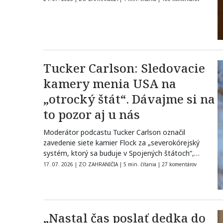
Tucker Carlson: Sledovacie
kamery menia USA na
„otrocký štát“. Dávajme si na
to pozor aj u nás
Moderátor podcastu Tucker Carlson označil
zavedenie siete kamier Flock za „severokórejský
systém, ktorý sa buduje v Spojených štátoch“,
pričom dochádza…
17. 07. 2026
|
ZO ZAHRANIČIA
|
5 min. čítania
|
27 komentárov
„Nastal čas poslať dedka do