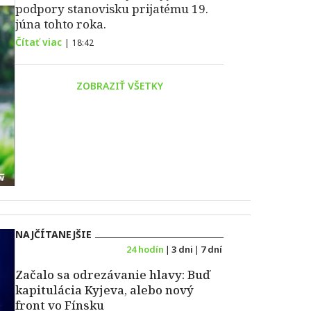
podpory stanovisku prijatému 19.
júna tohto roka.
Čítať viac
|
18:42
ZOBRAZIŤ VŠETKY
NAJČÍTANEJŠIE
24 hodín
|
3 dni
|
7 dní