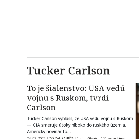
Tucker Carlson
To je šialenstvo: USA vedú
vojnu s Ruskom, tvrdí
Carlson
Tucker Carlson vyhlásil, že USA vedú vojnu s Ruskom
— CIA smeruje útoky hlboko do ruského územia.
Americký novinár to…
24. 07. 2026
|
ZO ZAHRANIČIA
|
1 min. čítania
|
100 komentárov