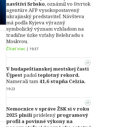
navštívi Srbsko
, oznámil vo štvrtok
agentúre AFP vysokopostavený
ukrajinský predstaviteľ. Návšteva
má podľa Kyjeva výrazný
symbolický význam vzhľadom na
tradične úzke vzťahy Belehradu s
Moskvou.
Čítať viac
|
19:37
V
budapeštianskej mestskej časti
Újpest
padol
teplotný rekord.
Namerali tam
41,6 stupňa Celzia.
19:23
Nemocnice v správe ŽSK si v roku
2025 plnili
pridelený
programový
profil a povinné výkony na