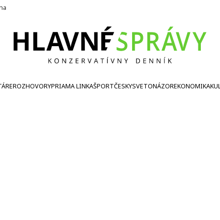
ína
TÁRE
ROZHOVORY
PRIAMA LINKA
ŠPORT
ČESKY
SVETONÁZOR
EKONOMIKA
KU