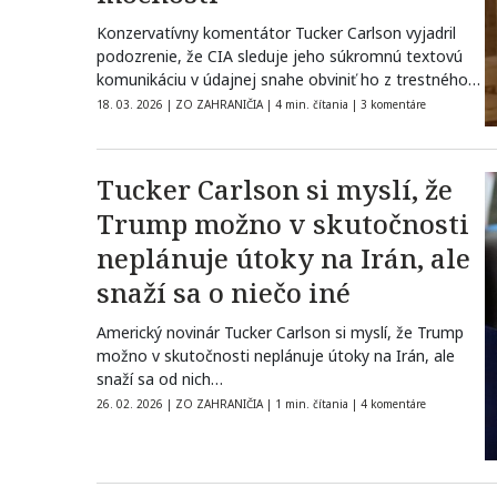
Konzervatívny komentátor Tucker Carlson vyjadril
podozrenie, že CIA sleduje jeho súkromnú textovú
komunikáciu v údajnej snahe obviniť ho z trestného…
18. 03. 2026
|
ZO ZAHRANIČIA
|
4 min. čítania
|
3 komentáre
Tucker Carlson si myslí, že
Trump možno v skutočnosti
neplánuje útoky na Irán, ale
snaží sa o niečo iné
Americký novinár Tucker Carlson si myslí, že Trump
možno v skutočnosti neplánuje útoky na Irán, ale
snaží sa od nich…
26. 02. 2026
|
ZO ZAHRANIČIA
|
1 min. čítania
|
4 komentáre