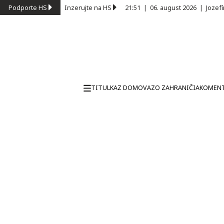
Podporte HS
Inzerujte na HS
21:51
|
06. august 2026
|
Jozef
TITULKA
Z DOMOVA
ZO ZAHRANIČIA
KOMEN