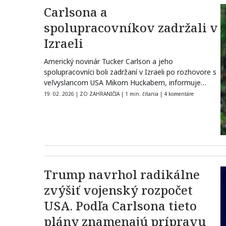
Carlsona a
spolupracovníkov zadržali v
Izraeli
Americký novinár Tucker Carlson a jeho
spolupracovníci boli zadržaní v Izraeli po rozhovore s
veľvyslancom USA Mikom Huckabem, informuje
Daily…
19. 02. 2026
|
ZO ZAHRANIČIA
|
1 min. čítania
|
4 komentáre
Trump navrhol radikálne
zvýšiť vojenský rozpočet
USA. Podľa Carlsona tieto
plány znamenajú prípravu