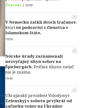
Čítať viac
|
20:00
V Nemecku zatkli dvoch Iračanov
,
ktorí
sú podozriví z členstva v
Islamskom štáte.
19:56
Nórske úrady zaznamenali
nezvyčajný úhyn sobov na
Špicbergách.
Príčina úhynu zatiaľ
nie je známa.
19:45
Ukrajinský prezident Volodymyr
Zelenskyj v sobotu prvýkrát od
začiatku vojny na Ukrajine