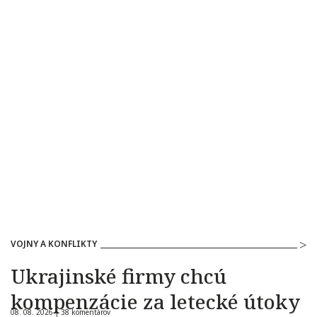
VOJNY A KONFLIKTY
Ukrajinské firmy chcú
kompenzácie za letecké útoky
08. 08. 2026 |
38 komentárov