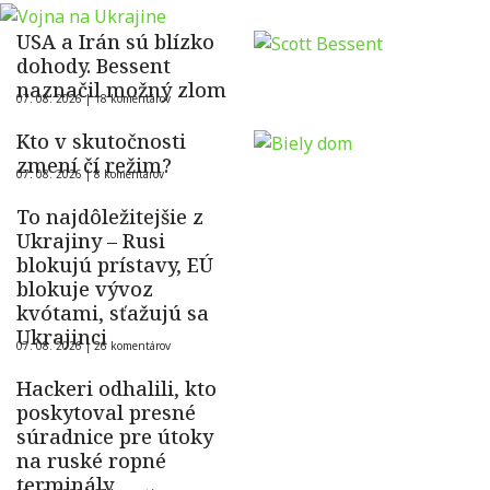
USA a Irán sú blízko
dohody. Bessent
naznačil možný zlom
07. 08. 2026 |
18 komentárov
Kto v skutočnosti
zmení čí režim?
07. 08. 2026 |
8 komentárov
To najdôležitejšie z
Ukrajiny – Rusi
blokujú prístavy, EÚ
blokuje vývoz
kvótami, sťažujú sa
Ukrajinci
07. 08. 2026 |
26 komentárov
Hackeri odhalili, kto
poskytoval presné
súradnice pre útoky
na ruské ropné
terminály