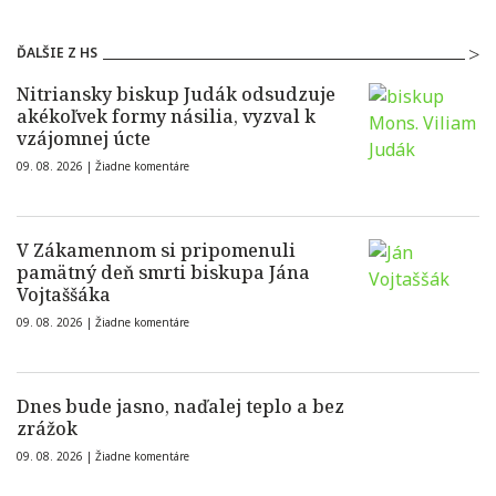
ĎALŠIE Z HS
Nitriansky biskup Judák odsudzuje
akékoľvek formy násilia, vyzval k
vzájomnej úcte
09. 08. 2026 |
Žiadne komentáre
V Zákamennom si pripomenuli
pamätný deň smrti biskupa Jána
Vojtaššáka
09. 08. 2026 |
Žiadne komentáre
Dnes bude jasno, naďalej teplo a bez
zrážok
09. 08. 2026 |
Žiadne komentáre