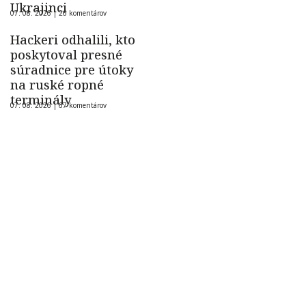
Ukrajinci
07. 08. 2026 |
26 komentárov
Hackeri odhalili, kto
poskytoval presné
súradnice pre útoky
na ruské ropné
terminály
07. 08. 2026 |
67 komentárov