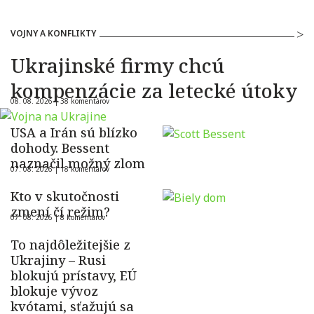
VOJNY A KONFLIKTY
Ukrajinské firmy chcú
kompenzácie za letecké útoky
08. 08. 2026 |
38 komentárov
USA a Irán sú blízko
dohody. Bessent
naznačil možný zlom
07. 08. 2026 |
18 komentárov
Kto v skutočnosti
zmení čí režim?
07. 08. 2026 |
8 komentárov
To najdôležitejšie z
Ukrajiny – Rusi
blokujú prístavy, EÚ
blokuje vývoz
kvótami, sťažujú sa