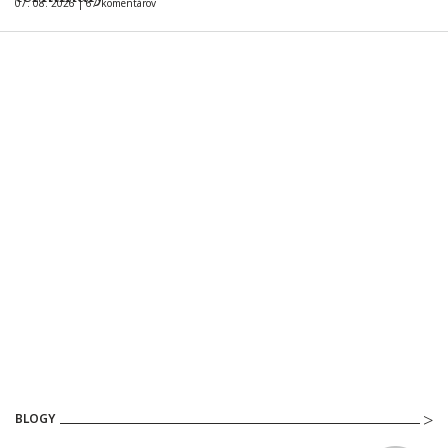
07. 08. 2026 |
67 komentárov
BLOGY