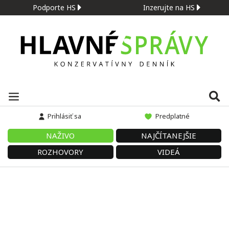
Podporte HS
Inzerujte na HS
Prihlásiť sa
Predplatné
NAŽIVO
NAJČÍTANEJŠIE
ROZHOVORY
VIDEÁ