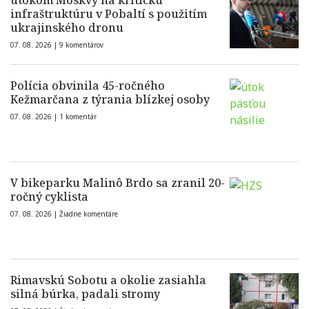
útokom Moskvy na kritickú
infraštruktúru v Pobaltí s použitím
ukrajinského dronu
07. 08. 2026 |
9 komentárov
Polícia obvinila 45-ročného
Kežmarčana z týrania blízkej osoby
07. 08. 2026 |
1 komentár
V bikeparku Malinô Brdo sa zranil 20-
ročný cyklista
07. 08. 2026 |
Žiadne komentáre
Rimavskú Sobotu a okolie zasiahla
silná búrka, padali stromy