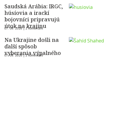
Saudská Arábia: IRGC,
húsíovia a irackí
bojovníci pripravujú
útok na krajinu
07. 08. 2026 |
2 komentáre
Na Ukrajine došli na
ďalší spôsob
vyberania výpalného
07. 08. 2026 |
2 komentáre