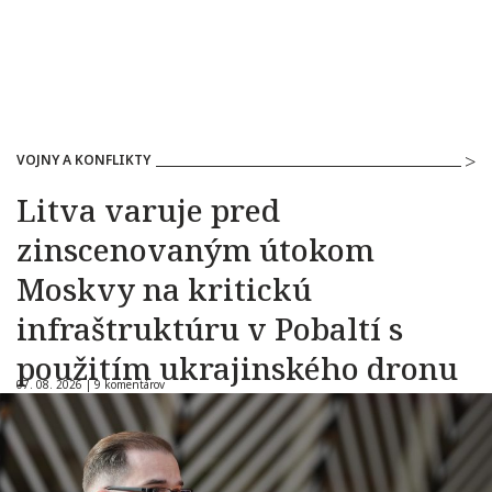
VOJNY A KONFLIKTY
Litva varuje pred
zinscenovaným útokom
Moskvy na kritickú
infraštruktúru v Pobaltí s
použitím ukrajinského dronu
07. 08. 2026 |
9 komentárov