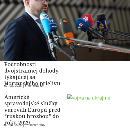
Podrobnosti
dvojstrannej dohody
týkajúcej sa
Hormuského prielivu
07. 08. 2026 |
5 komentárov
Americké
spravodajské služby
varovali Európu pred
“ruskou hrozbou” do
roku 2029
07. 08. 2026 |
13 komentárov