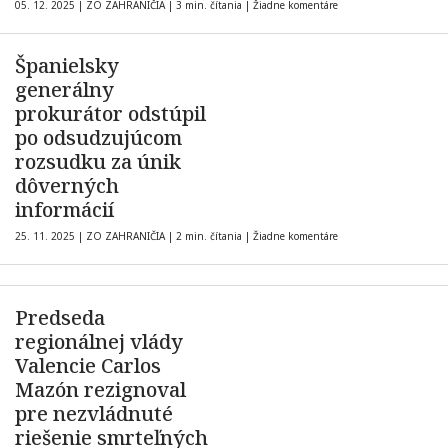
05. 12. 2025
|
ZO ZAHRANIČIA
|
3 min. čítania
|
Žiadne komentáre
Španielsky
generálny
prokurátor odstúpil
po odsudzujúcom
rozsudku za únik
dôverných
informácií
25. 11. 2025
|
ZO ZAHRANIČIA
|
2 min. čítania
|
Žiadne komentáre
Predseda
regionálnej vlády
Valencie Carlos
Mazón rezignoval
pre nezvládnuté
riešenie smrteľných