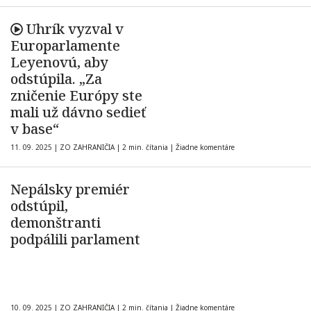
Uhrík vyzval v
Europarlamente
Leyenovú, aby
odstúpila. „Za
zničenie Európy ste
mali už dávno sedieť
v base“
11. 09. 2025
|
ZO ZAHRANIČIA
|
2 min. čítania
|
Žiadne komentáre
Nepálsky premiér
odstúpil,
demonštranti
podpálili parlament
10. 09. 2025
|
ZO ZAHRANIČIA
|
2 min. čítania
|
Žiadne komentáre