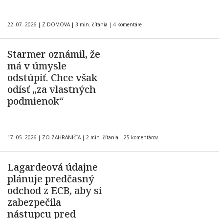
22. 07. 2026
|
Z DOMOVA
|
3 min. čítania
|
4 komentáre
Starmer oznámil, že
má v úmysle
odstúpiť. Chce však
odísť „za vlastných
podmienok“
17. 05. 2026
|
ZO ZAHRANIČIA
|
2 min. čítania
|
25 komentárov
Lagardeová údajne
plánuje predčasný
odchod z ECB, aby si
zabezpečila
nástupcu pred