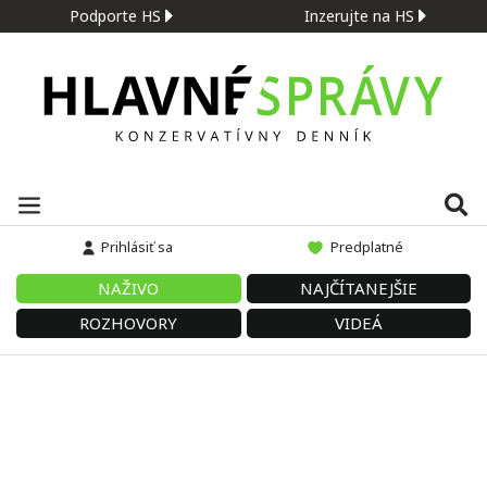
Podporte HS
Inzerujte na HS
Prihlásiť sa
Predplatné
NAŽIVO
NAJČÍTANEJŠIE
ROZHOVORY
VIDEÁ