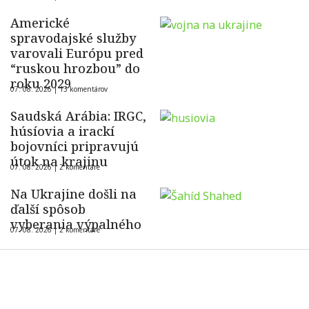
Americké
spravodajské služby
varovali Európu pred
“ruskou hrozbou” do
roku 2029
07. 08. 2026 |
13 komentárov
Saudská Arábia: IRGC,
húsíovia a irackí
bojovníci pripravujú
útok na krajinu
07. 08. 2026 |
2 komentáre
Na Ukrajine došli na
ďalší spôsob
vyberania výpalného
07. 08. 2026 |
2 komentáre