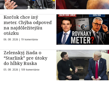
Korčok chce iný
meter. Chýba odpoveď
na najdôležitejšiu
otázku
06. 08. 2026 |
19 komentárov
Zelenskyj žiada o
“Starlink” pre útoky
do hĺbky Ruska
05. 08. 2026 |
109 komentárov