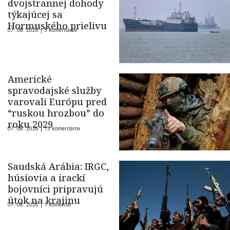
dvojstrannej dohody
týkajúcej sa
Hormuského prielivu
07. 08. 2026 |
5 komentárov
Americké
spravodajské služby
varovali Európu pred
“ruskou hrozbou” do
roku 2029
07. 08. 2026 |
13 komentárov
Saudská Arábia: IRGC,
húsíovia a irackí
bojovníci pripravujú
útok na krajinu
07. 08. 2026 |
1 komentár