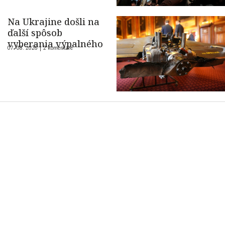
Na Ukrajine došli na
ďalší spôsob
vyberania výpalného
07. 08. 2026 |
2 komentáre