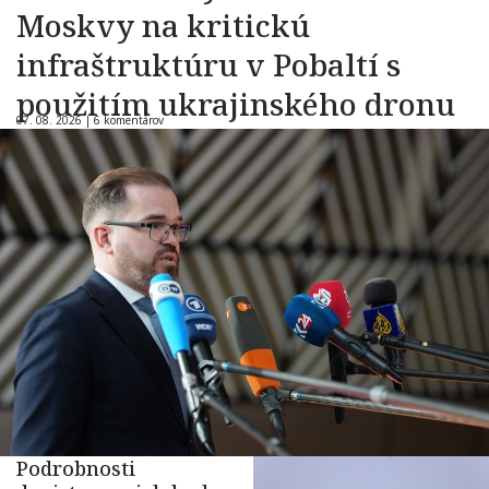
Moskvy na kritickú
infraštruktúru v Pobaltí s
použitím ukrajinského dronu
07. 08. 2026 |
6 komentárov
Podrobnosti