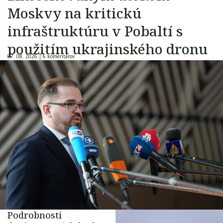
Moskvy na kritickú
infraštruktúru v Pobaltí s
použitím ukrajinského dronu
07. 08. 2026 |
6 komentárov
Podrobnosti