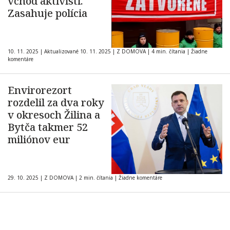
vchod aktivisti.
Zasahuje polícia
10. 11. 2025
|
Aktualizované 10. 11. 2025
|
Z DOMOVA
|
4 min. čítania
|
Žiadne
komentáre
Envirorezort
rozdelil za dva roky
v okresoch Žilina a
Bytča takmer 52
miliónov eur
29. 10. 2025
|
Z DOMOVA
|
2 min. čítania
|
Žiadne komentáre