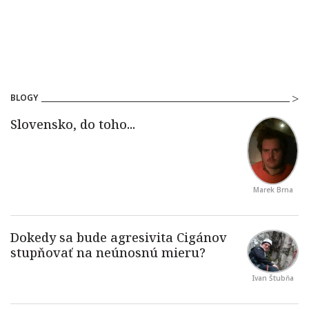
BLOGY
Marek Brna
Ivan Štubňa