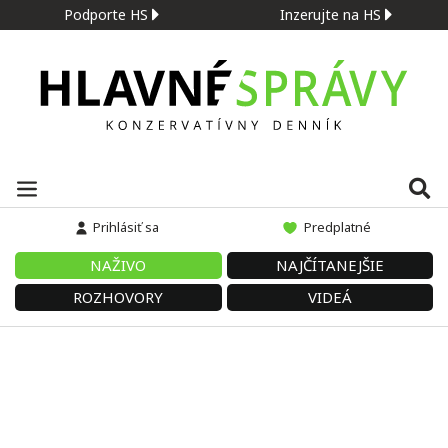
Podporte HS
Inzerujte na HS
Prihlásiť sa
Predplatné
NAŽIVO
NAJČÍTANEJŠIE
ROZHOVORY
VIDEÁ