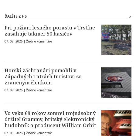
ĎALŠIE Z HS
Pri požiari lesného porastu v Trstíne
zasahuje takmer 50 hasičov
07. 08. 2026 |
Žiadne komentáre
Horskí záchranári pomohli v
Západných Tatrách turistovi so
zraneným členkom
07. 08. 2026 |
Žiadne komentáre
Vo veku 69 rokov zomrel trojnásobný
držiteľ Grammy, britský elektronický
hudobník a producent William Orbit
07. 08. 2026 |
Žiadne komentáre