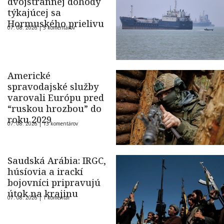
dvojstrannej dohody
týkajúcej sa
Hormuského prielivu
07. 08. 2026 |
5 komentárov
Americké
spravodajské služby
varovali Európu pred
“ruskou hrozbou” do
roku 2029
07. 08. 2026 |
13 komentárov
Saudská Arábia: IRGC,
húsíovia a irackí
bojovníci pripravujú
útok na krajinu
07. 08. 2026 |
1 komentár