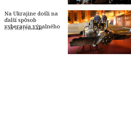
Na Ukrajine došli na
ďalší spôsob
vyberania výpalného
07. 08. 2026 |
2 komentáre