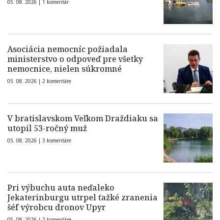
05. 08. 2026 |
1 komentár
Asociácia nemocníc požiadala
ministerstvo o odpoveď pre všetky
nemocnice, nielen súkromné
05. 08. 2026 |
2 komentáre
V bratislavskom Veľkom Draždiaku sa
utopil 53-ročný muž
05. 08. 2026 |
3 komentáre
Pri výbuchu auta neďaleko
Jekaterinburgu utrpel ťažké zranenia
šéf výrobcu dronov Upyr
05. 08. 2026 |
2 komentáre