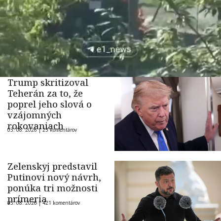
Trump skritizoval
Teherán za to, že
poprel jeho slová o
vzájomných
rokovaniach
03. 08. 2026 |
23 komentárov
Zelenskyj predstavil
Putinovi nový návrh,
ponúka tri možnosti
prímeria
03. 08. 2026 |
421 komentárov