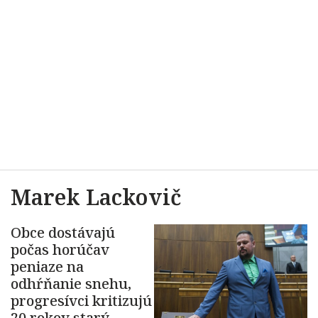
Marek Lackovič
Obce dostávajú
počas horúčav
peniaze na
odhŕňanie snehu,
progresívci kritizujú
20 rokov starý