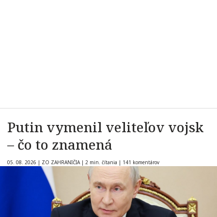
Putin vymenil veliteľov vojsk
– čo to znamená
05. 08. 2026
|
ZO ZAHRANIČIA
|
2 min. čítania
|
141 komentárov