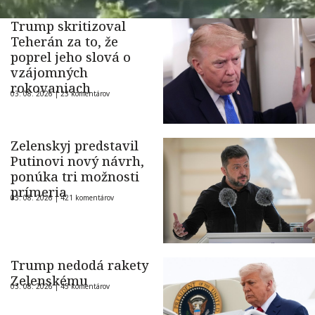
Trump skritizoval
Teherán za to, že
poprel jeho slová o
vzájomných
rokovaniach
03. 08. 2026 |
23 komentárov
Zelenskyj predstavil
Putinovi nový návrh,
ponúka tri možnosti
prímeria
03. 08. 2026 |
421 komentárov
Trump nedodá rakety
Zelenskému
03. 08. 2026 |
45 komentárov