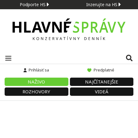
Podporte HS
Inzerujte na HS
Prihlásiť sa
Predplatné
NAŽIVO
NAJČÍTANEJŠIE
ROZHOVORY
VIDEÁ