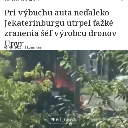
Pri výbuchu auta neďaleko
Jekaterinburgu utrpel ťažké
zranenia šéf výrobcu dronov
Upyr
05. 08. 2026 |
2 komentáre