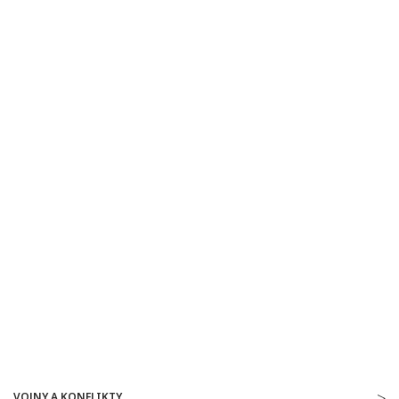
VOJNY A KONFLIKTY