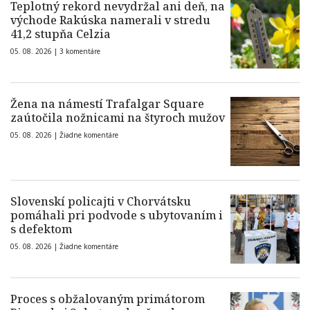
Teplotný rekord nevydržal ani deň, na
východe Rakúska namerali v stredu
41,2 stupňa Celzia
05. 08. 2026 |
3 komentáre
Žena na námestí Trafalgar Square
zaútočila nožnicami na štyroch mužov
05. 08. 2026 |
Žiadne komentáre
Slovenskí policajti v Chorvátsku
pomáhali pri podvode s ubytovaním i
s defektom
05. 08. 2026 |
Žiadne komentáre
Proces s obžalovaným primátorom