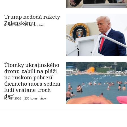
Trump nedodá rakety
Zelenskému
03. 08. 2026 |
45 komentárov
Úlomky ukrajinského
dronu zabili na pláži
na ruskom pobreží
Čierneho mora sedem
ľudí vrátane troch
detí
03. 08. 2026 |
236 komentárov