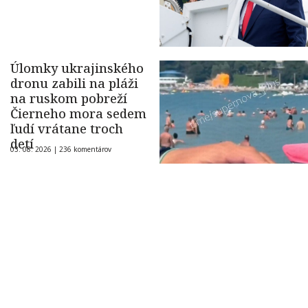
Úlomky ukrajinského
dronu zabili na pláži
na ruskom pobreží
Čierneho mora sedem
ľudí vrátane troch
detí
03. 08. 2026 |
236 komentárov