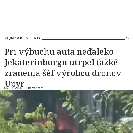
VOJNY A KONFLIKTY
Pri výbuchu auta neďaleko
Jekaterinburgu utrpel ťažké
zranenia šéf výrobcu dronov
Upyr
05. 08. 2026 |
2 komentáre