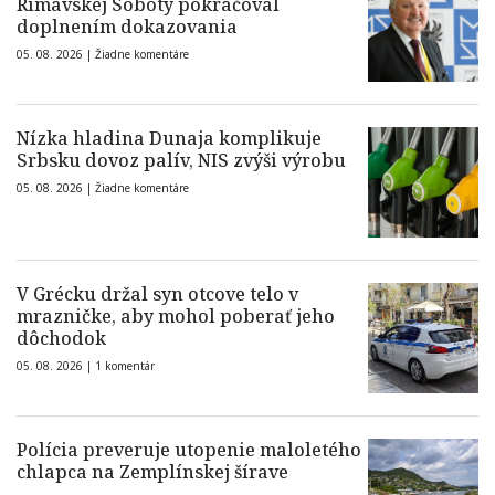
Rimavskej Soboty pokračoval
doplnením dokazovania
05. 08. 2026 |
Žiadne komentáre
Nízka hladina Dunaja komplikuje
Srbsku dovoz palív, NIS zvýši výrobu
05. 08. 2026 |
Žiadne komentáre
V Grécku držal syn otcove telo v
mrazničke, aby mohol poberať jeho
dôchodok
05. 08. 2026 |
1 komentár
Polícia preveruje utopenie maloletého
chlapca na Zemplínskej šírave