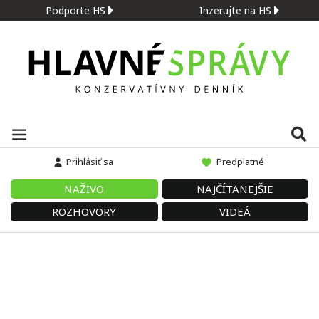
Podporte HS
Inzerujte na HS
Prihlásiť sa
Predplatné
NAŽIVO
NAJČÍTANEJŠIE
ROZHOVORY
VIDEÁ