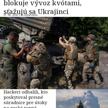
blokuje vývoz kvótami,
sťažujú sa Ukrajinci
07. 08. 2026 |
26 komentárov
Hackeri odhalili, kto
poskytoval presné
súradnice pre útoky
na ruské ropné