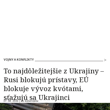
VOJNY A KONFLIKTY
To najdôležitejšie z Ukrajiny –
Rusi blokujú prístavy, EÚ
blokuje vývoz kvótami,
sťažujú sa Ukrajinci
07. 08. 2026 |
26 komentárov