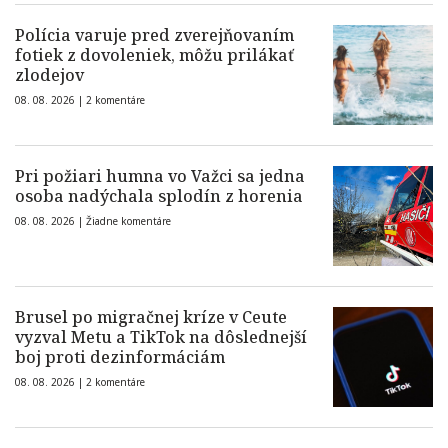
Polícia varuje pred zverejňovaním
fotiek z dovoleniek, môžu prilákať
zlodejov
08. 08. 2026 |
2 komentáre
Pri požiari humna vo Važci sa jedna
osoba nadýchala splodín z horenia
08. 08. 2026 |
Žiadne komentáre
Brusel po migračnej kríze v Ceute
vyzval Metu a TikTok na dôslednejší
boj proti dezinformáciám
08. 08. 2026 |
2 komentáre