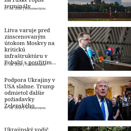
terminály
07. 08. 2026 |
67 komentárov
Litva varuje pred
zinscenovaným
útokom Moskvy na
kritickú
infraštruktúru v
Pobaltí s použitím
07. 08. 2026 |
13 komentárov
ukrajinského dronu
Podpora Ukrajiny v
USA slabne. Trump
odmietol ďalšie
požiadavky
Zelenského
07. 08. 2026 |
50 komentárov
Ukrajinský vodič