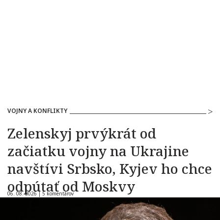
VOJNY A KONFLIKTY
Zelenskyj prvýkrát od
začiatku vojny na Ukrajine
navštívi Srbsko, Kyjev ho chce
odpútať od Moskvy
06. 08. 2026 |
5 komentárov