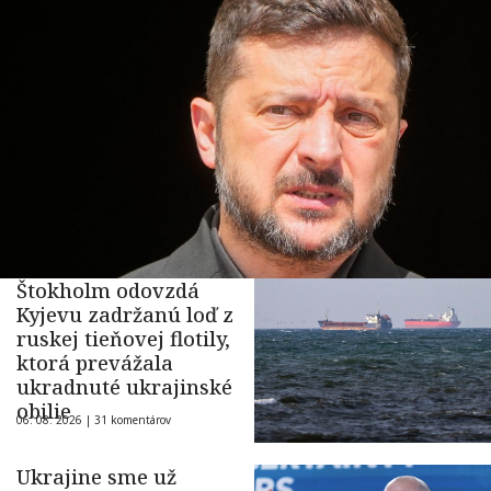
Štokholm odovzdá
Kyjevu zadržanú loď z
ruskej tieňovej flotily,
ktorá prevážala
ukradnuté ukrajinské
obilie
06. 08. 2026 |
31 komentárov
Ukrajine sme už