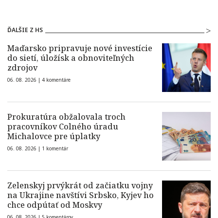
ĎALŠIE Z HS
Maďarsko pripravuje nové investície
do sietí, úložísk a obnoviteľných
zdrojov
06. 08. 2026 |
4 komentáre
Prokuratúra obžalovala troch
pracovníkov Colného úradu
Michalovce pre úplatky
06. 08. 2026 |
1 komentár
Zelenskyj prvýkrát od začiatku vojny
na Ukrajine navštívi Srbsko, Kyjev ho
chce odpútať od Moskvy
06. 08. 2026 |
5 komentárov