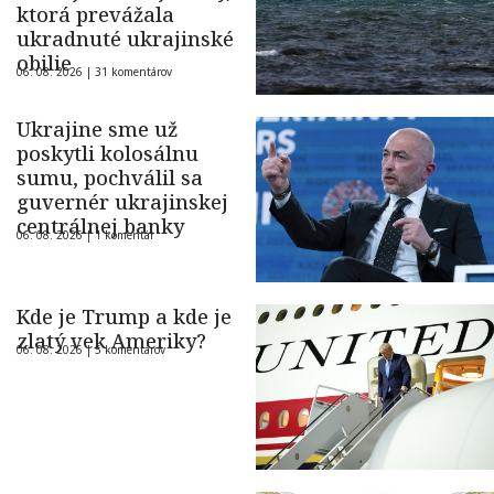
ktorá prevážala
ukradnuté ukrajinské
obilie
06. 08. 2026 |
31 komentárov
Ukrajine sme už
poskytli kolosálnu
sumu, pochválil sa
guvernér ukrajinskej
centrálnej banky
06. 08. 2026 |
1 komentár
Kde je Trump a kde je
zlatý vek Ameriky?
06. 08. 2026 |
5 komentárov