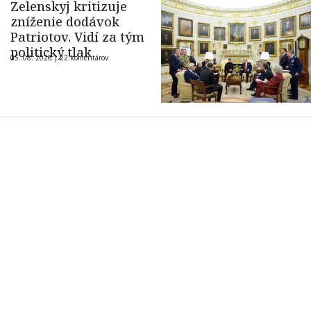
Zelenskyj kritizuje
zníženie dodávok
Patriotov. Vidí za tým
politický tlak
05. 08. 2026 |
22 komentárov