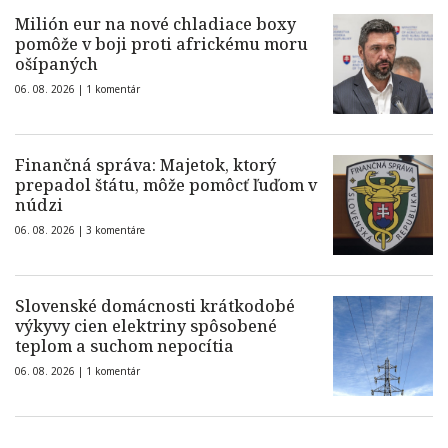
Milión eur na nové chladiace boxy
pomôže v boji proti africkému moru
ošípaných
06. 08. 2026 |
1 komentár
Finančná správa: Majetok, ktorý
prepadol štátu, môže pomôcť ľuďom v
núdzi
06. 08. 2026 |
3 komentáre
Slovenské domácnosti krátkodobé
výkyvy cien elektriny spôsobené
teplom a suchom nepocítia
06. 08. 2026 |
1 komentár