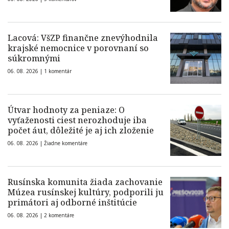
Lacová: VšZP finančne znevýhodnila
krajské nemocnice v porovnaní so
súkromnými
06. 08. 2026 |
1 komentár
Útvar hodnoty za peniaze: O
vyťaženosti ciest nerozhoduje iba
počet áut, dôležité je aj ich zloženie
06. 08. 2026 |
Žiadne komentáre
Rusínska komunita žiada zachovanie
Múzea rusínskej kultúry, podporili ju
primátori aj odborné inštitúcie
06. 08. 2026 |
2 komentáre