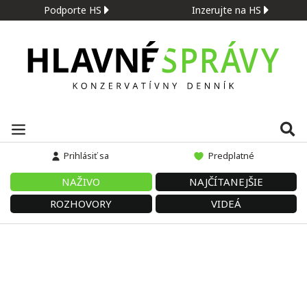
Podporte HS
Inzerujte na HS
Prihlásiť sa
Predplatné
NAŽIVO
NAJČÍTANEJŠIE
ROZHOVORY
VIDEÁ