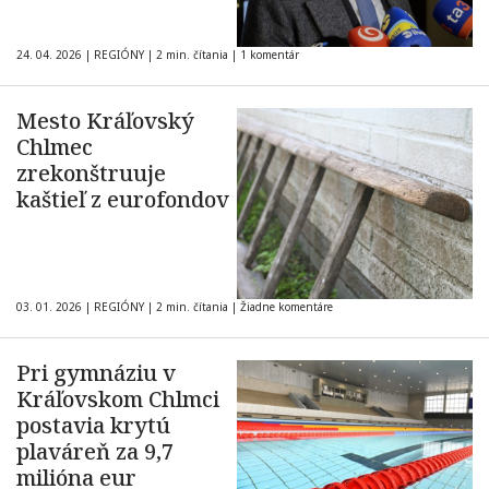
24. 04. 2026
|
REGIÓNY
|
2 min. čítania
|
1 komentár
Mesto Kráľovský
Chlmec
zrekonštruuje
kaštieľ z eurofondov
03. 01. 2026
|
REGIÓNY
|
2 min. čítania
|
Žiadne komentáre
Pri gymnáziu v
Kráľovskom Chlmci
postavia krytú
plaváreň za 9,7
milióna eur