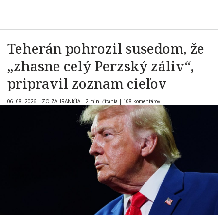
Teherán pohrozil susedom, že
„zhasne celý Perzský záliv“,
pripravil zoznam cieľov
06. 08. 2026
|
ZO ZAHRANIČIA
|
2 min. čítania
|
108 komentárov