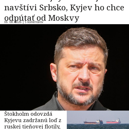
navštívi Srbsko, Kyjev ho chce
odpútať od Moskvy
06. 08. 2026 |
5 komentárov
Štokholm odovzdá
Kyjevu zadržanú loď z
ruskej tieňovej flotily,