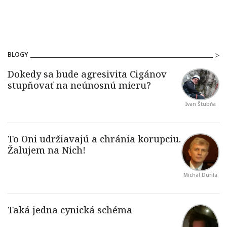
BLOGY
Ivan Štubňa
Michal Durila