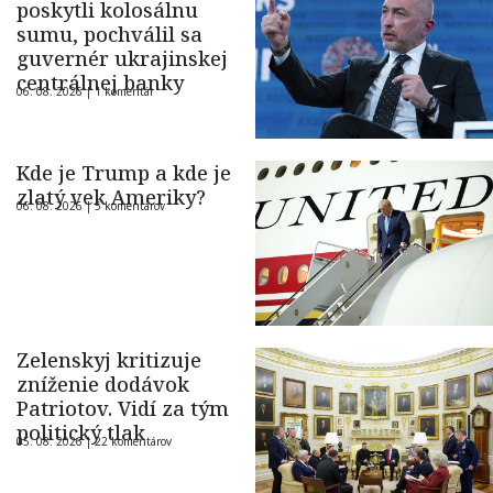
poskytli kolosálnu
sumu, pochválil sa
guvernér ukrajinskej
centrálnej banky
06. 08. 2026 |
1 komentár
Kde je Trump a kde je
zlatý vek Ameriky?
06. 08. 2026 |
5 komentárov
Zelenskyj kritizuje
zníženie dodávok
Patriotov. Vidí za tým
politický tlak
05. 08. 2026 |
22 komentárov