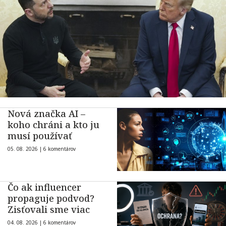
Nová značka AI –
koho chráni a kto ju
musí používať
05. 08. 2026 |
6 komentárov
Čo ak influencer
propaguje podvod?
Zisťovali sme viac
04. 08. 2026 |
6 komentárov