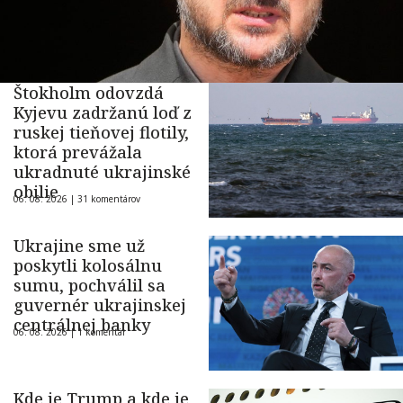
Štokholm odovzdá
Kyjevu zadržanú loď z
ruskej tieňovej flotily,
ktorá prevážala
ukradnuté ukrajinské
obilie
06. 08. 2026 |
31 komentárov
Ukrajine sme už
poskytli kolosálnu
sumu, pochválil sa
guvernér ukrajinskej
centrálnej banky
06. 08. 2026 |
1 komentár
Kde je Trump a kde je