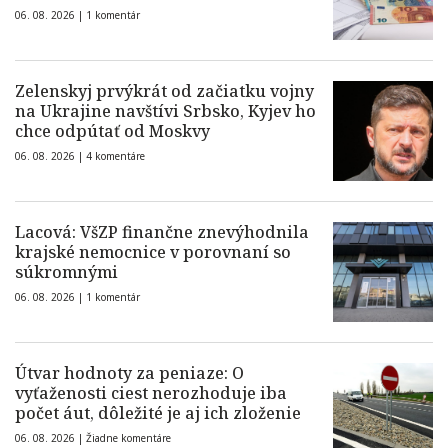
06. 08. 2026 |
1 komentár
Zelenskyj prvýkrát od začiatku vojny
na Ukrajine navštívi Srbsko, Kyjev ho
chce odpútať od Moskvy
06. 08. 2026 |
4 komentáre
Lacová: VšZP finančne znevýhodnila
krajské nemocnice v porovnaní so
súkromnými
06. 08. 2026 |
1 komentár
Útvar hodnoty za peniaze: O
vyťaženosti ciest nerozhoduje iba
počet áut, dôležité je aj ich zloženie
06. 08. 2026 |
Žiadne komentáre