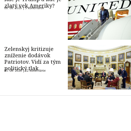
zlatý vek Ameriky?
06. 08. 2026 |
5 komentárov
Zelenskyj kritizuje
zníženie dodávok
Patriotov. Vidí za tým
politický tlak
05. 08. 2026 |
22 komentárov