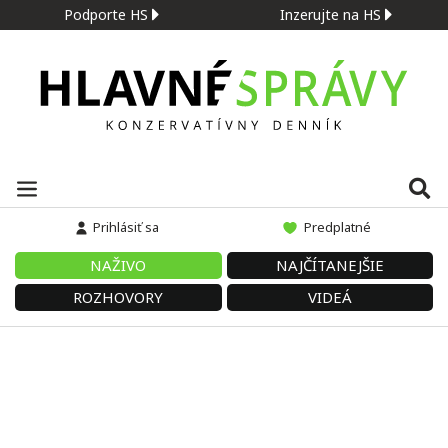
Podporte HS
Inzerujte na HS
Prihlásiť sa
Predplatné
NAŽIVO
NAJČÍTANEJŠIE
ROZHOVORY
VIDEÁ