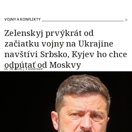
VOJNY A KONFLIKTY
Zelenskyj prvýkrát od
začiatku vojny na Ukrajine
navštívi Srbsko, Kyjev ho chce
odpútať od Moskvy
06. 08. 2026 |
4 komentáre