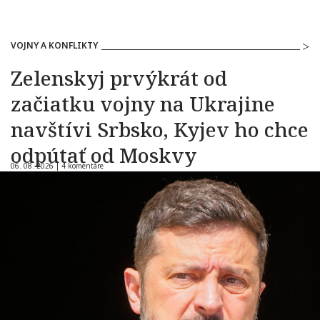
VOJNY A KONFLIKTY
Zelenskyj prvýkrát od
začiatku vojny na Ukrajine
navštívi Srbsko, Kyjev ho chce
odpútať od Moskvy
06. 08. 2026 |
4 komentáre