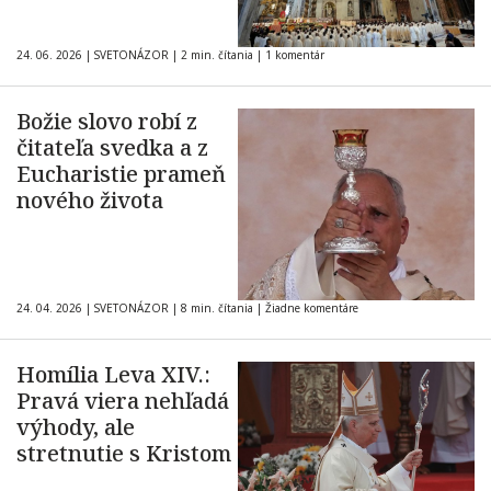
24. 06. 2026
|
SVETONÁZOR
|
2 min. čítania
|
1 komentár
Božie slovo robí z
čitateľa svedka a z
Eucharistie prameň
nového života
24. 04. 2026
|
SVETONÁZOR
|
8 min. čítania
|
Žiadne komentáre
Homília Leva XIV.:
Pravá viera nehľadá
výhody, ale
stretnutie s Kristom