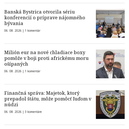
Banská Bystrica otvorila sériu
konferencií o príprave nájomného
bývania
06. 08. 2026 |
1 komentár
Milión eur na nové chladiace boxy
pomôže v boji proti africkému moru
ošípaných
06. 08. 2026 |
1 komentár
Finančná správa: Majetok, ktorý
prepadol štátu, môže pomôcť ľuďom v
núdzi
06. 08. 2026 |
3 komentáre