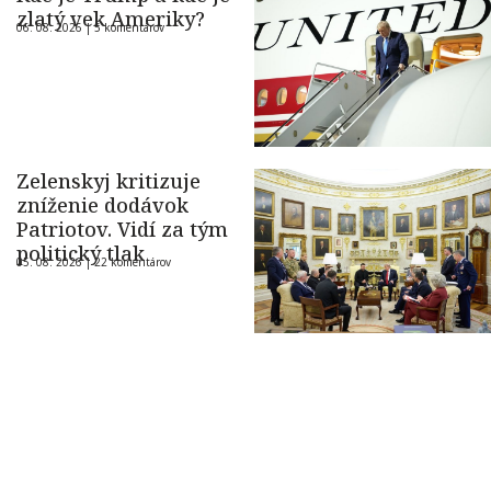
zlatý vek Ameriky?
06. 08. 2026 |
5 komentárov
Zelenskyj kritizuje
zníženie dodávok
Patriotov. Vidí za tým
politický tlak
05. 08. 2026 |
22 komentárov