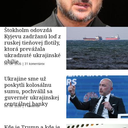
Štokholm odovzdá
Kyjevu zadržanú loď z
ruskej tieňovej flotily,
ktorá prevážala
ukradnuté ukrajinské
obilie
06. 08. 2026 |
31 komentárov
Ukrajine sme už
poskytli kolosálnu
sumu, pochválil sa
guvernér ukrajinskej
centrálnej banky
06. 08. 2026 |
1 komentár
Kde je Trump a kde je