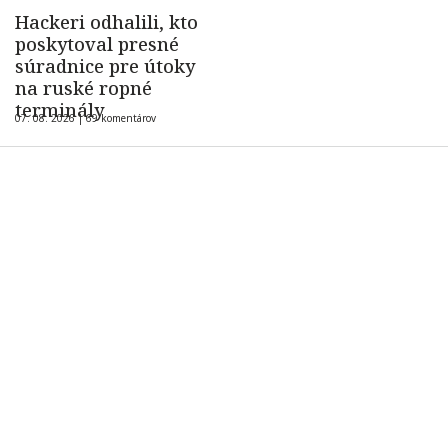
Hackeri odhalili, kto
poskytoval presné
súradnice pre útoky
na ruské ropné
terminály
07. 08. 2026 |
69 komentárov