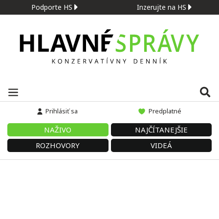
Podporte HS
Inzerujte na HS
Prihlásiť sa
Predplatné
NAŽIVO
NAJČÍTANEJŠIE
ROZHOVORY
VIDEÁ