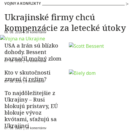
VOJNY A KONFLIKTY
Ukrajinské firmy chcú
kompenzácie za letecké útoky
08. 08. 2026 |
38 komentárov
USA a Irán sú blízko
dohody. Bessent
naznačil možný zlom
07. 08. 2026 |
18 komentárov
Kto v skutočnosti
zmení čí režim?
07. 08. 2026 |
8 komentárov
To najdôležitejšie z
Ukrajiny – Rusi
blokujú prístavy, EÚ
blokuje vývoz
kvótami, sťažujú sa
Ukrajinci
07. 08. 2026 |
26 komentárov