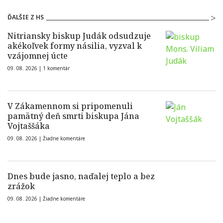
ĎALŠIE Z HS
Nitriansky biskup Judák odsudzuje
akékoľvek formy násilia, vyzval k
vzájomnej úcte
09. 08. 2026 |
1 komentár
V Zákamennom si pripomenuli
pamätný deň smrti biskupa Jána
Vojtaššáka
09. 08. 2026 |
Žiadne komentáre
Dnes bude jasno, naďalej teplo a bez
zrážok
09. 08. 2026 |
Žiadne komentáre