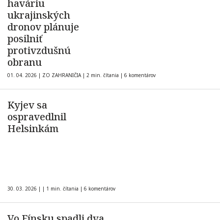
haváriu
ukrajinských
dronov plánuje
posilniť
protivzdušnú
obranu
01. 04. 2026
|
ZO ZAHRANIČIA
|
2 min. čítania
|
6 komentárov
Kyjev sa
ospravedlnil
Helsinkám
30. 03. 2026
|
|
1 min. čítania
|
6 komentárov
Vo Fínsku spadli dva