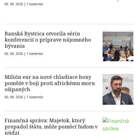
06. 08. 2026 |
1 komentár
Banská Bystrica otvorila sériu
konferencií o príprave nájomného
bývania
06. 08. 2026 |
1 komentár
Milión eur na nové chladiace boxy
pomôže v boji proti africkému moru
ošípaných
06. 08. 2026 |
1 komentár
Finančná správa: Majetok, ktorý
prepadol štátu, môže pomôcť ľuďom v
núdzi