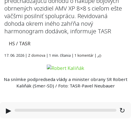
predchádzajúcu dohodu o nákupe bojových
obrnených vozidiel AMV XP 8×8 s cieľom ešte
väčšmi posilniť spoluprácu. Revidovaná
dohoda okrem iného zahŕňa nový
harmonogram dodávok, informuje TASR
HS / TASR
17. 06. 2026
|
Z domova
|
1 min. čítania
|
1 komentár
|
Na snímke podpredseda vlády a minister obrany SR Robert
Kaliňák (Smer-SD) / Foto: TASR-Pavel Neubauer
▶
↻