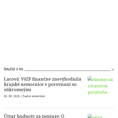
ĎALŠIE Z HS
Lacová: VšZP finančne znevýhodnila
krajské nemocnice v porovnaní so
súkromnými
06. 08. 2026 |
Žiadne komentáre
Útvar hodnoty za peniaze: O