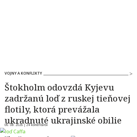
VOJNY A KONFLIKTY
Štokholm odovzdá Kyjevu
zadržanú loď z ruskej tieňovej
flotily, ktorá prevážala
ukradnuté ukrajinské obilie
06. 08. 2026 |
24 komentárov