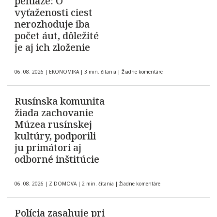
peniaze: O
vyťaženosti ciest
nerozhoduje iba
počet áut, dôležité
je aj ich zloženie
06. 08. 2026
|
EKONOMIKA
|
3 min. čítania
|
Žiadne komentáre
Rusínska komunita
žiada zachovanie
Múzea rusínskej
kultúry, podporili
ju primátori aj
odborné inštitúcie
06. 08. 2026
|
Z DOMOVA
|
2 min. čítania
|
Žiadne komentáre
Polícia zasahuje pri