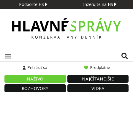
Podporte HS
Inzerujte na HS
Prihlásiť sa
Predplatné
NAŽIVO
NAJČÍTANEJŠIE
ROZHOVORY
VIDEÁ