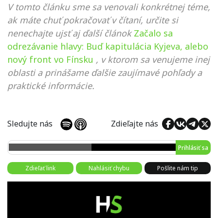
V tomto článku sme sa venovali konkrétnej téme,
ak máte chuť pokračovať v čítaní, určite si
nenechajte ujsť aj ďalší článok
Začalo sa
odrezávanie hlavy: Buď kapitulácia Kyjeva, alebo
nový front vo Fínsku
, v ktorom sa venujeme inej
oblasti a prinášame ďalšie zaujímavé pohľady a
praktické informácie.
Sledujte nás
Zdieľajte nás
Prihlásiť sa
Zdieľať link
Nahlásiť chybu
Pošlite nám tip