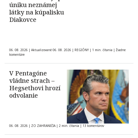
úniku neznámej
látky na kúpalisku
Diakovce
06. 08. 2026
|
Aktualizované 06. 08. 2026
|
REGIÓNY
|
1 min. čítania
|
Žiadne
komentáre
V Pentagóne
vládne strach –
Hegsethovi hrozí
odvolanie
06. 08. 2026
|
ZO ZAHRANIČIA
|
2 min. čítania
|
13 komentárov