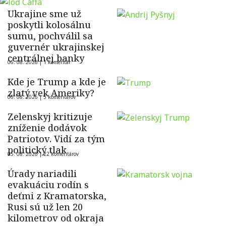
Ukrajine sme už
poskytli kolosálnu
sumu, pochválil sa
guvernér ukrajinskej
centrálnej banky
06. 08. 2026 |
1 komentár
Kde je Trump a kde je
zlatý vek Ameriky?
06. 08. 2026 |
5 komentárov
Zelenskyj kritizuje
zníženie dodávok
Patriotov. Vidí za tým
politický tlak
05. 08. 2026 |
22 komentárov
Úrady nariadili
evakuáciu rodín s
deťmi z Kramatorska,
Rusi sú už len 20
kilometrov od okraja