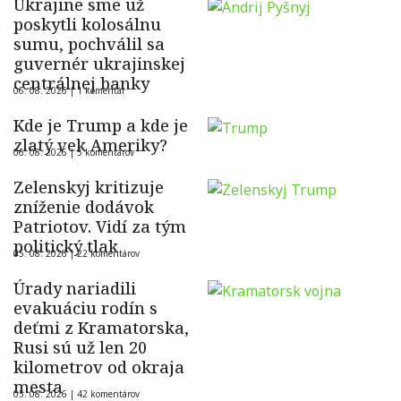
Ukrajine sme už
poskytli kolosálnu
sumu, pochválil sa
guvernér ukrajinskej
centrálnej banky
06. 08. 2026 |
1 komentár
Kde je Trump a kde je
zlatý vek Ameriky?
06. 08. 2026 |
5 komentárov
Zelenskyj kritizuje
zníženie dodávok
Patriotov. Vidí za tým
politický tlak
05. 08. 2026 |
22 komentárov
Úrady nariadili
evakuáciu rodín s
deťmi z Kramatorska,
Rusi sú už len 20
kilometrov od okraja
mesta
05. 08. 2026 |
42 komentárov