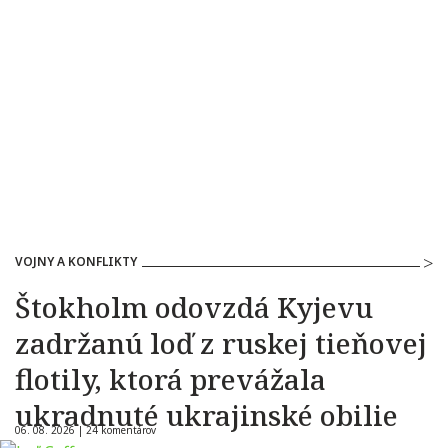
VOJNY A KONFLIKTY
Štokholm odovzdá Kyjevu
zadržanú loď z ruskej tieňovej
flotily, ktorá prevážala
ukradnuté ukrajinské obilie
06. 08. 2026 |
24 komentárov