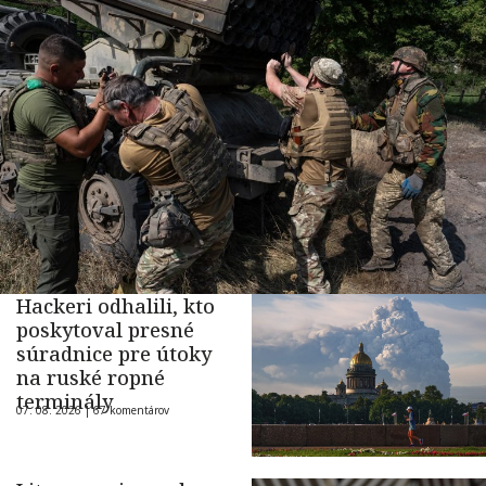
Hackeri odhalili, kto
poskytoval presné
súradnice pre útoky
na ruské ropné
terminály
07. 08. 2026 |
67 komentárov