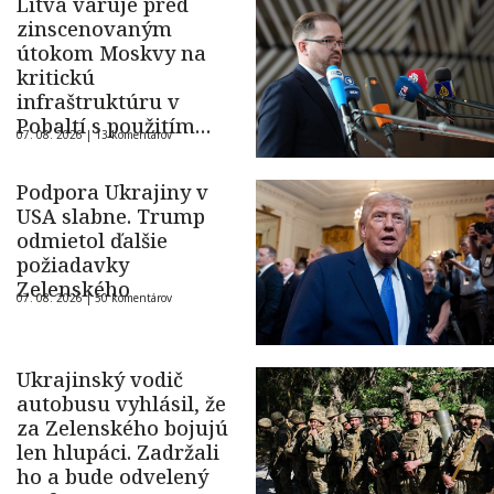
Litva varuje pred
zinscenovaným
útokom Moskvy na
kritickú
infraštruktúru v
Pobaltí s použitím
07. 08. 2026 |
13 komentárov
ukrajinského dronu
Podpora Ukrajiny v
USA slabne. Trump
odmietol ďalšie
požiadavky
Zelenského
07. 08. 2026 |
50 komentárov
Ukrajinský vodič
autobusu vyhlásil, že
za Zelenského bojujú
len hlupáci. Zadržali
ho a bude odvelený