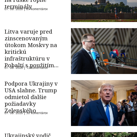
terminály
07. 08. 2026 |
67 komentárov
Litva varuje pred
zinscenovaným
útokom Moskvy na
kritickú
infraštruktúru v
Pobaltí s použitím
07. 08. 2026 |
13 komentárov
ukrajinského dronu
Podpora Ukrajiny v
USA slabne. Trump
odmietol ďalšie
požiadavky
Zelenského
07. 08. 2026 |
50 komentárov
Ukrajinský vodič