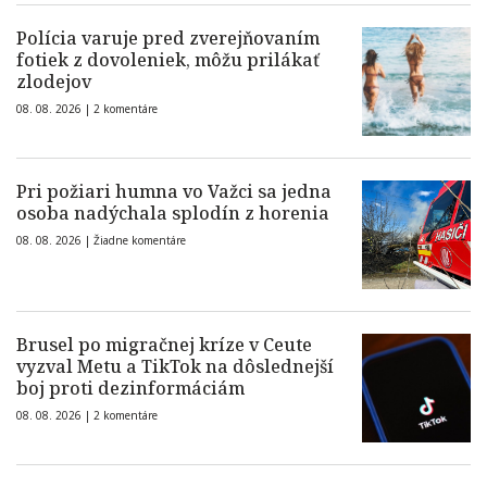
Polícia varuje pred zverejňovaním
fotiek z dovoleniek, môžu prilákať
zlodejov
08. 08. 2026 |
2 komentáre
Pri požiari humna vo Važci sa jedna
osoba nadýchala splodín z horenia
08. 08. 2026 |
Žiadne komentáre
Brusel po migračnej kríze v Ceute
vyzval Metu a TikTok na dôslednejší
boj proti dezinformáciám
08. 08. 2026 |
2 komentáre