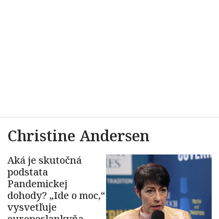
Christine Andersen
Aká je skutočná
podstata
Pandemickej
dohody? „Ide o moc,“
vysvetľuje
europoslankyňa