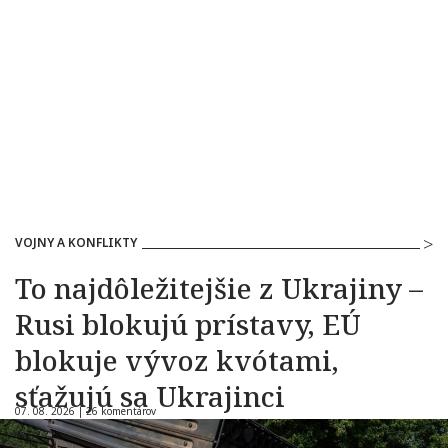
VOJNY A KONFLIKTY
To najdôležitejšie z Ukrajiny –
Rusi blokujú prístavy, EÚ
blokuje vývoz kvótami,
sťažujú sa Ukrajinci
07. 08. 2026 |
26 komentárov