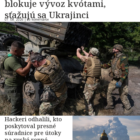
blokuje vývoz kvótami,
sťažujú sa Ukrajinci
07. 08. 2026 |
26 komentárov
Hackeri odhalili, kto
poskytoval presné
súradnice pre útoky
na ruské ropné