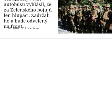
autobusu vyhlásil, že
za Zelenského bojujú
len hlupáci. Zadržali
ho a bude odvelený
na front
07. 08. 2026 |
23 komentárov