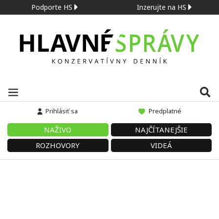
Podporte HS
Inzerujte na HS
Prihlásiť sa
Predplatné
NAŽIVO
NAJČÍTANEJŠIE
ROZHOVORY
VIDEÁ