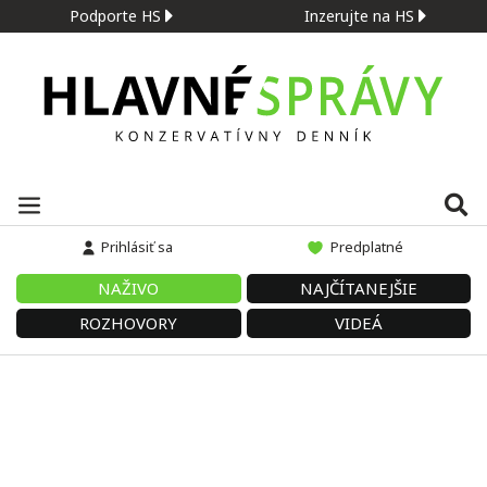
Podporte HS
Inzerujte na HS
Prihlásiť sa
Predplatné
NAŽIVO
NAJČÍTANEJŠIE
ROZHOVORY
VIDEÁ