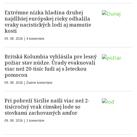
Extrémne nízka hladina druhej
najdlhšej európskej rieky odhalila
vraky nacistických lodí aj mamutie
kosti
09. 08. 2026 |
4 komentáre
Britská Kolumbia vyhlásila pre lesný
požiar stav núdze. Úrady evakuovali
viac než 20-tisíc ľudí aj s leteckou
pomocou
09. 08. 2026 |
Žiadne komentáre
Pri pobreží Sicílie našli viac než 2-
tisícročný vrak rímskej lode so
stovkami zachovaných amfor
09. 08. 2026 |
3 komentáre