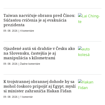
Taiwan nacvičuje obranu pred Čínou:
Súčasťou cvičenia je aj evakuácia
prezidenta
09. 08. 2026 |
4 komentáre
Ojazdené autá sú drahšie v Česku ako
na Slovensku, častejšia je aj
manipulácia s kilometrami
09. 08. 2026 |
Žiadne komentáre
K trojstrannej obrannej dohode by sa
mohol čoskoro pripojiť aj Egypt, myslí
si minister zahraničia Hakan Fidan
09. 08. 2026 |
1 komentár