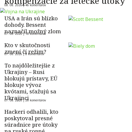
kompenzácie za letecké útoky
08. 08. 2026 |
46 komentárov
USA a Irán sú blízko
dohody. Bessent
naznačil možný zlom
07. 08. 2026 |
18 komentárov
Kto v skutočnosti
zmení čí režim?
07. 08. 2026 |
8 komentárov
To najdôležitejšie z
Ukrajiny – Rusi
blokujú prístavy, EÚ
blokuje vývoz
kvótami, sťažujú sa
Ukrajinci
07. 08. 2026 |
26 komentárov
Hackeri odhalili, kto
poskytoval presné
súradnice pre útoky
na ruské ropné