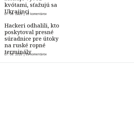
kvótami, sťažujú sa
Ukrajinci
07. 08. 2026 |
26 komentárov
Hackeri odhalili, kto
poskytoval presné
súradnice pre útoky
na ruské ropné
terminály
07. 08. 2026 |
69 komentárov