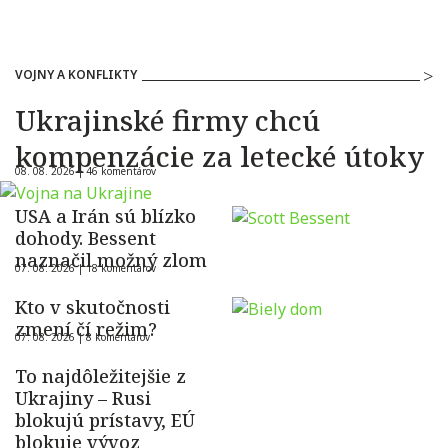
VOJNY A KONFLIKTY
Ukrajinské firmy chcú
kompenzácie za letecké útoky
08. 08. 2026 |
46 komentárov
USA a Irán sú blízko
dohody. Bessent
naznačil možný zlom
07. 08. 2026 |
18 komentárov
Kto v skutočnosti
zmení čí režim?
07. 08. 2026 |
8 komentárov
To najdôležitejšie z
Ukrajiny – Rusi
blokujú prístavy, EÚ
blokuje vývoz