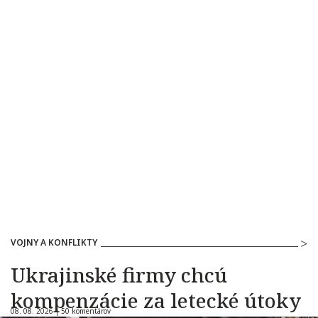
VOJNY A KONFLIKTY
Ukrajinské firmy chcú
kompenzácie za letecké útoky
08. 08. 2026 |
50 komentárov