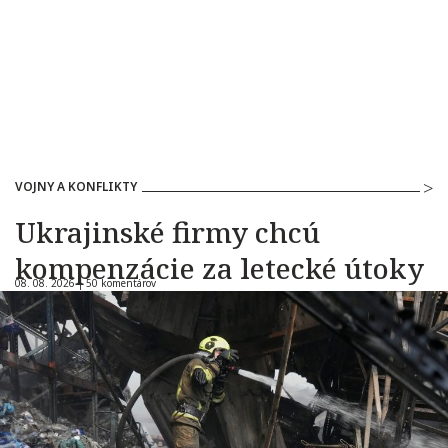
VOJNY A KONFLIKTY
Ukrajinské firmy chcú
kompenzácie za letecké útoky
08. 08. 2026 |
50 komentárov