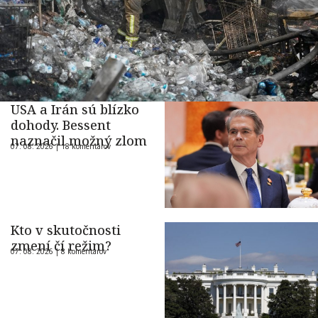
USA a Irán sú blízko
dohody. Bessent
naznačil možný zlom
07. 08. 2026 |
18 komentárov
Kto v skutočnosti
zmení čí režim?
07. 08. 2026 |
8 komentárov