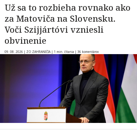
Už sa to rozbieha rovnako ako
za Matoviča na Slovensku.
Voči Szijjártóvi vzniesli
obvinenie
09. 08. 2026
|
ZO ZAHRANIČIA
|
1 min. čítania
|
36 komentárov