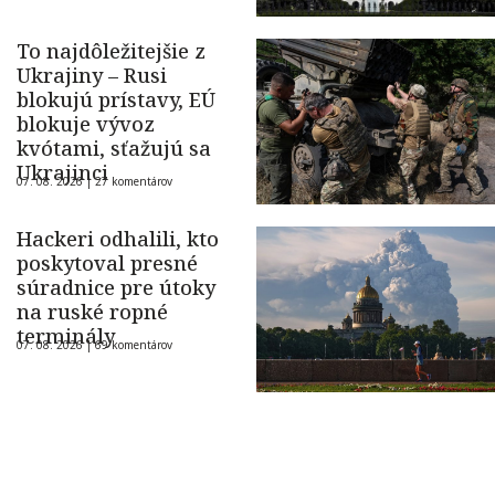
To najdôležitejšie z
Ukrajiny – Rusi
blokujú prístavy, EÚ
blokuje vývoz
kvótami, sťažujú sa
Ukrajinci
07. 08. 2026 |
27 komentárov
Hackeri odhalili, kto
poskytoval presné
súradnice pre útoky
na ruské ropné
terminály
07. 08. 2026 |
69 komentárov