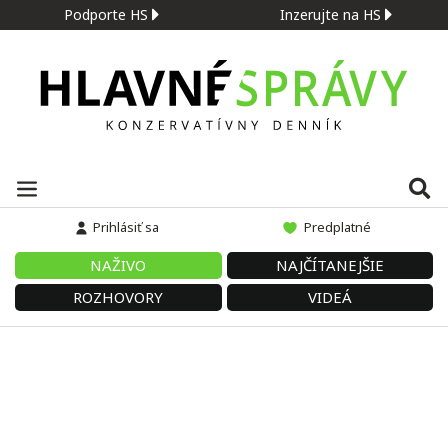
Podporte HS
Inzerujte na HS
Prihlásiť sa
Predplatné
NAŽIVO
NAJČÍTANEJŠIE
ROZHOVORY
VIDEÁ