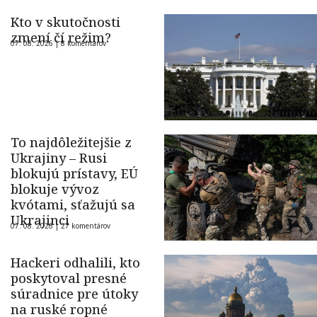
Kto v skutočnosti
zmení čí režim?
07. 08. 2026 |
8 komentárov
To najdôležitejšie z
Ukrajiny – Rusi
blokujú prístavy, EÚ
blokuje vývoz
kvótami, sťažujú sa
Ukrajinci
07. 08. 2026 |
27 komentárov
Hackeri odhalili, kto
poskytoval presné
súradnice pre útoky
na ruské ropné