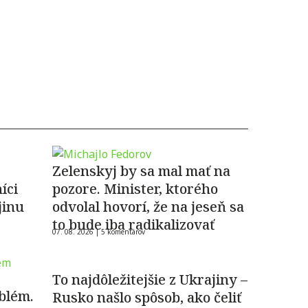
Zelenskyj by sa mal mať na
íci
pozore. Minister, ktorého
jinu
odvolal hovorí, že na jeseň sa
to bude iba radikalizovať
07. 08. 2026 |
5 komentárov
To najdôležitejšie z Ukrajiny –
blém.
Rusko našlo spôsob, ako čeliť