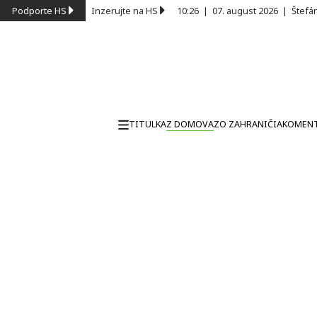
Podporte HS
Inzerujte na HS
10:26
|
07. august 2026
|
Štefá
TITULKA
Z DOMOVA
ZO ZAHRANIČIA
KOMEN