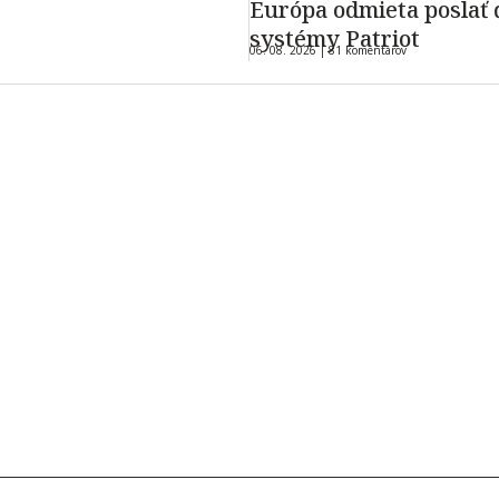
Európa odmieta poslať 
systémy Patriot
06. 08. 2026 |
81 komentárov