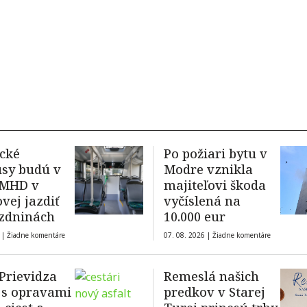
ické
Po požiari bytu v
sy budú v
Modre vznikla
 MHD v
majiteľovi škoda
vej jazdiť
vyčíslená na
zdninách
10.000 eur
 |
Žiadne komentáre
07. 08. 2026 |
Žiadne komentáre
Prievidza
Remeslá našich
 s opravami
predkov v Starej