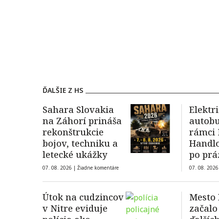
ĎALŠIE Z HS
Sahara Slovakia
Elektr
na Záhorí prináša
autobu
rekonštrukcie
rámci
bojov, techniku a
Handlo
letecké ukážky
po prá
07. 08. 2026 |
Žiadne komentáre
07. 08. 2026
Útok na cudzincov
Mesto 
v Nitre eviduje
začalo