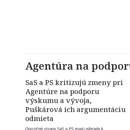
Agentúra na podpor
SaS a PS kritizujú zmeny pri
Agentúre na podporu
výskumu a vývoja,
Puškárová ich argumentáciu
odmieta
Opozičné strany SaS a PS majú výhrady k