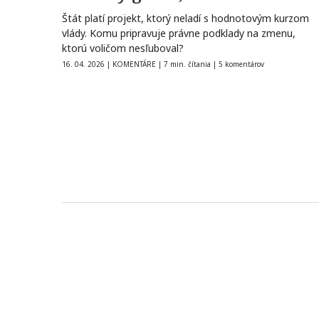
Štát platí projekt, ktorý neladí s hodnotovým kurzom
vlády. Komu pripravuje právne podklady na zmenu,
ktorú voličom nesľuboval?
16. 04. 2026
|
KOMENTÁRE
|
7 min. čítania
|
5 komentárov