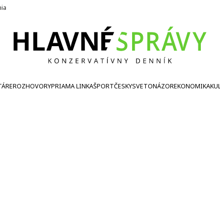
nia
TÁRE
ROZHOVORY
PRIAMA LINKA
ŠPORT
ČESKY
SVETONÁZOR
EKONOMIKA
KU