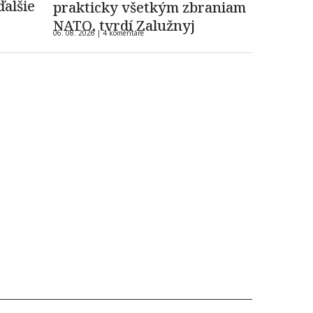
ďalšie
prakticky všetkým zbraniam
NATO, tvrdí Zalužnyj
06. 08. 2026 |
4 komentáre