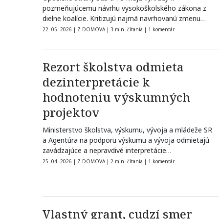
pozmeňujúcemu návrhu vysokoškolského zákona z
dielne koalície. Kritizujú najmä navrhovanú zmenu
pravidiel…
22. 05. 2026
|
Z DOMOVA
|
3 min. čítania
|
1 komentár
Rezort školstva odmieta
dezinterpretácie k
hodnoteniu výskumných
projektov
Ministerstvo školstva, výskumu, vývoja a mládeže SR
a Agentúra na podporu výskumu a vývoja odmietajú
zavádzajúce a nepravdivé interpretácie
poslaneckého…
25. 04. 2026
|
Z DOMOVA
|
2 min. čítania
|
1 komentár
Vlastný grant, cudzí smer