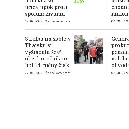
polícia ako
ďalších
priestupok proti
chodní
spolunažívaniu
milión
07. 08. 2026 |
Žiadne komentáre
07. 08. 2026
Streľba na škole v
Gener
Thajsku si
proku
vyžiadala šesť
podala
obetí, útočníkom
voleb
bol 14-ročný žiak
obvod
protes
07. 08. 2026 |
Žiadne komentáre
07. 08. 2026
proku