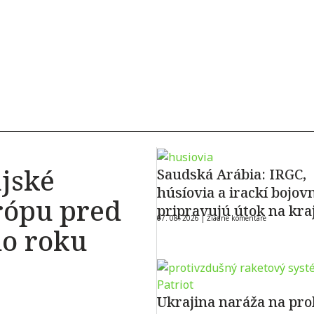
jské
Saudská Arábia: IRGC,
húsíovia a irackí bojovn
rópu pred
pripravujú útok na kra
07. 08. 2026 |
Žiadne komentáre
do roku
Ukrajina naráža na pro