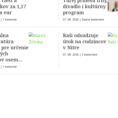
 ciest a
Turej prinesú trhy,
kov za 1,17
divadlo i kultúrny
a eur
program
 |
1 komentár
07. 08. 2026 |
Žiadne komentáre
álna
Raši odsudzuje
ratúra
útok na cudzincov
 pre určenie
v Nitre
ných
07. 08. 2026 |
2 komentáre
ov osem
tov
 |
1 komentár
rátora