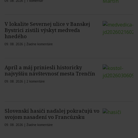
09. 08. 2026 |
1 komentár
V lokalite Severnej ulice v Banskej
Bystrici zistili výskyt medveďa
hnedého
09. 08. 2026 |
Žiadne komentáre
Apríl a máj priniesli historicky
najvyššiu návštevnosť mesta Trenčín
09. 08. 2026 |
2 komentáre
Slovenskí hasiči naďalej pokračujú vo
svojom nasadení vo Francúzsku
09. 08. 2026 |
Žiadne komentáre