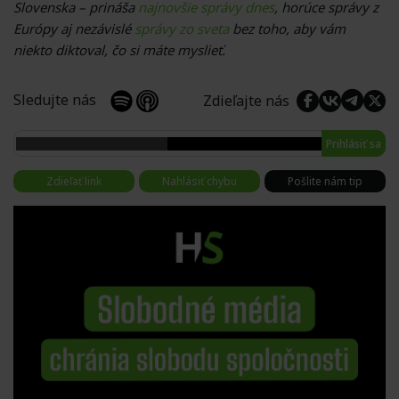
Slovenska – prináša
najnovšie správy dnes
, horúce správy z
Európy aj nezávislé
správy zo sveta
bez toho, aby vám
niekto diktoval, čo si máte myslieť.
Sledujte nás
Zdieľajte nás
Prihlásiť sa
Zdieľať link
Nahlásiť chybu
Pošlite nám tip