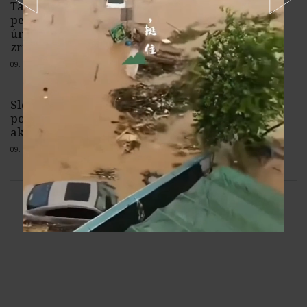
Tajfún Dolphin dorazil na čínsku
pevninu. Pre najvyšší stupeň výstrahy
úrady evakuovali státisíce ľudí a
zrušili tisícky letov
09. 08. 2026 |
Žiadne komentáre
Slováci kedysi dostali akcie veľkých
podnikov, dnes v nich drobní
akcionári takmer neexistujú
09. 08. 2026 |
1 komentár