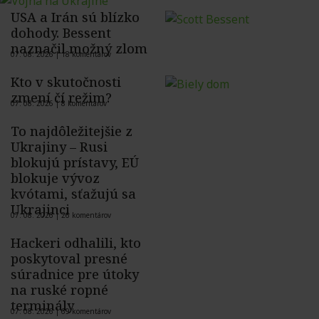
USA a Irán sú blízko
dohody. Bessent
naznačil možný zlom
07. 08. 2026 |
18 komentárov
Kto v skutočnosti
zmení čí režim?
07. 08. 2026 |
8 komentárov
To najdôležitejšie z
Ukrajiny – Rusi
blokujú prístavy, EÚ
blokuje vývoz
kvótami, sťažujú sa
Ukrajinci
07. 08. 2026 |
26 komentárov
Hackeri odhalili, kto
poskytoval presné
súradnice pre útoky
na ruské ropné
terminály
07. 08. 2026 |
69 komentárov