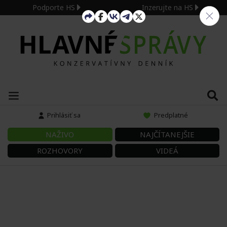
Podporte HS
Inzerujte na HS
Prihlásiť sa
Predplatné
NAŽIVO
NAJČÍTANEJŠIE
ROZHOVORY
VIDEÁ