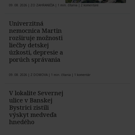
09. 08. 2026
|
ZO ZAHRANIČIA
|
1 min. čítania
|
2 komentáre
Univerzitná
nemocnica Martin
rozširuje možnosti
liečby detskej
úzkosti, depresie a
porúch správania
09. 08. 2026
|
Z DOMOVA
|
1 min. čítania
|
1 komentár
V lokalite Severnej
ulice v Banskej
Bystrici zistili
výskyt medveďa
hnedého