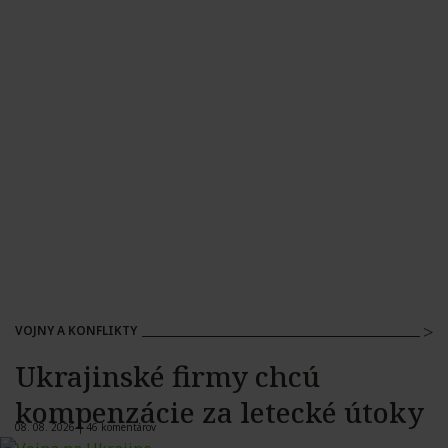
VOJNY A KONFLIKTY
Ukrajinské firmy chcú
kompenzácie za letecké útoky
08. 08. 2026 |
46 komentárov