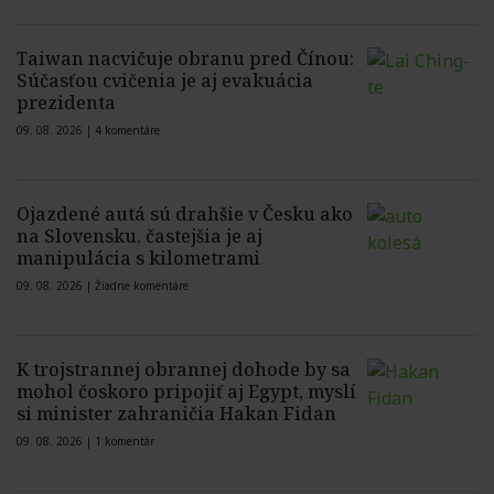
Taiwan nacvičuje obranu pred Čínou:
Súčasťou cvičenia je aj evakuácia
prezidenta
09. 08. 2026 |
4 komentáre
Ojazdené autá sú drahšie v Česku ako
na Slovensku, častejšia je aj
manipulácia s kilometrami
09. 08. 2026 |
Žiadne komentáre
K trojstrannej obrannej dohode by sa
mohol čoskoro pripojiť aj Egypt, myslí
si minister zahraničia Hakan Fidan
09. 08. 2026 |
1 komentár