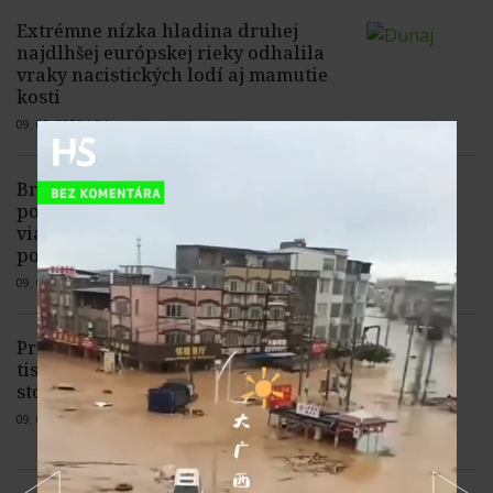
Extrémne nízka hladina druhej
najdlhšej európskej rieky odhalila
vraky nacistických lodí aj mamutie
kosti
09. 08. 2026 |
2 komentáre
Britská Kolumbia vyhlásila pre lesný
požiar stav núdze. Úrady evakuovali
viac než 20-tisíc ľudí aj s leteckou
pomocou
09. 08. 2026 |
Žiadne komentáre
Pri pobreží Sicílie našli viac než 2-
tisícročný vrak rímskej lode so
stovkami zachovaných amfor
09. 08. 2026 |
3 komentáre