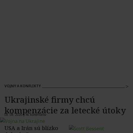
VOJNY A KONFLIKTY
Ukrajinské firmy chcú
kompenzácie za letecké útoky
08. 08. 2026 |
46 komentárov
USA a Irán sú blízko