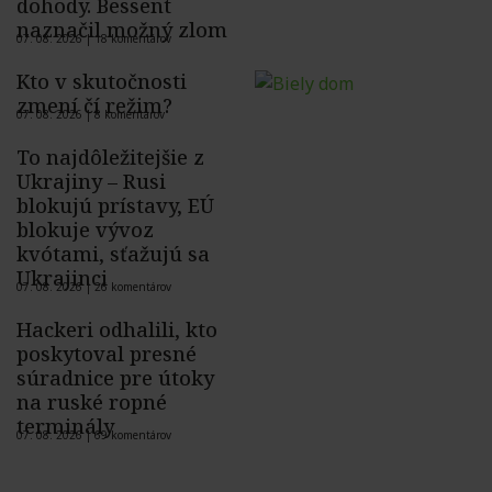
dohody. Bessent
naznačil možný zlom
07. 08. 2026 |
18 komentárov
Kto v skutočnosti
zmení čí režim?
07. 08. 2026 |
8 komentárov
To najdôležitejšie z
Ukrajiny – Rusi
blokujú prístavy, EÚ
blokuje vývoz
kvótami, sťažujú sa
Ukrajinci
07. 08. 2026 |
26 komentárov
Hackeri odhalili, kto
poskytoval presné
súradnice pre útoky
na ruské ropné
terminály
07. 08. 2026 |
69 komentárov